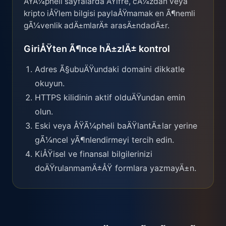
ÅŸÃ¼pheli sayfalarda ÅŸifre, cÃ¼zdan veya
kripto iÅŸlem bilgisi paylaÅŸmamak en Ã¶nemli
gÃ¼venlik adÄ±mlarÄ± arasÄ±ndadÄ±r.
GiriÅŸten Ã¶nce hÄ±zlÄ± kontrol
Adres Ã§ubuÄŸundaki domaini dikkatle
okuyun.
HTTPS kilidinin aktif olduÄŸundan emin
olun.
Eski veya ÅŸÃ¼pheli baÄŸlantÄ±lar yerine
gÃ¼ncel yÃ¶nlendirmeyi tercih edin.
KiÅŸisel ve finansal bilgilerinizi
doÄŸrulanmamÄ±ÅŸ formlara yazmayÄ±n.