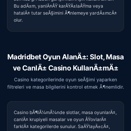
Bu adÄ±m, yanlÄ±ÅŸ karÅŸÄ±laÅŸma veya
hatalÄ± tutar seÃ§imini Ã¶nlemeye yardÄ±mcÄ±
olur.
Madridbet Oyun AlanÄ±: Slot, Masa
ve CanlÄ± Casino KullanÄ±mÄ±
Casino kategorilerinde oyun seÃ§imi yaparken
filtreleri ve masa bilgilerini kontrol etmek Ã¶nemlidir.
Casino bÃ¶lÃ¼mÃ¼nde slotlar, masa oyunlarÄ±,
canlÄ± krupiyeli masalar ve oyun ÅŸovlarÄ±
farklÄ± kategorilerde sunulur. SaÄŸlayÄ±cÄ±,