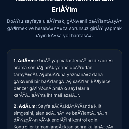
EriÅŸim
DoÄŸru sayfaya ulaÅŸmak, gÃ¼venli baÄŸlantÄ±yÄ±
gÃ¶rmek ve hesabÄ±nÄ±za sorunsuz giriÅŸ yapmak
iÃ§in kÄ±sa yol haritasÄ±.
1. AdÄ±m:
GiriÅŸ yapmak istediÄŸinizde adresi
arama sonuÃ§larÄ± yerine doÄŸrudan
tarayÄ±cÄ± Ã§ubuÄŸuna yazmanÄ±z daha
gÃ¼venli bir baÅŸlangÄ±Ã§ saÄŸlar. BÃ¶ylece
benzer gÃ¶rÃ¼nÃ¼mlÃ¼ sayfalarla
karÅŸÄ±laÅŸma ihtimali azalÄ±r.
2. AdÄ±m:
Sayfa aÃ§Ä±ldÄ±ÄŸÄ±nda kilit
simgesini, alan adÄ±nÄ± ve baÄŸlantÄ±nÄ±n
dÃ¼zgÃ¼n yÃ¼klendiÄŸini kontrol edin.
Kontroller tamamlandÄ±ktan sonra kullanÄ±cÄ±