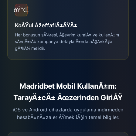
ðŸ“Œ
KoÅŸul ÅžeffaflÄ±ÄŸÄ±
Her bonusun sÃ¼resi, Ã§evrim kuralÄ± ve kullanÄ±m
sÄ±nÄ±rÄ± kampanya detaylarÄ±nda aÃ§Ä±kÃ§a
gÃ¶rÃ¼lmelidir.
Madridbet Mobil KullanÄ±m:
TarayÄ±cÄ± Ãœzerinden GiriÅŸ
iOS ve Android cihazlarda uygulama indirmeden
hesabÄ±nÄ±za eriÅŸmek iÃ§in temel bilgiler.