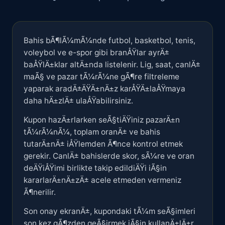
Bahis bÃ¶lÃ¼mÃ¼nde futbol, basketbol, tenis,
voleybol ve e-spor gibi branÅŸlar ayrÄ±
baÅŸlÄ±klar altÄ±nda listelenir. Lig, saat, canlÄ±
maÃ§ ve pazar tÃ¼rÃ¼ne gÃ¶re filtreleme
yaparak aradÄ±ÄŸÄ±nÄ±z karÅŸÄ±laÅŸmaya
daha hÄ±zlÄ± ulaÅŸabilirsiniz.
Kupon hazÄ±rlarken seÃ§tiÄŸiniz pazarÄ±n
tÃ¼rÃ¼nÃ¼, toplam oranÄ± ve bahis
tutarÄ±nÄ± iÅŸlemden Ã¶nce kontrol etmek
gerekir. CanlÄ± bahislerde skor, sÃ¼re ve oran
deÄŸiÅŸimi birlikte takip edildiÄŸi iÃ§in
kararlarÄ±nÄ±zÄ± acele etmeden vermeniz
Ã¶nerilir.
Son onay ekranÄ±, kupondaki tÃ¼m seÃ§imleri
son kez gÃ¶zden geÃ§irmek iÃ§in kullanÄ±lÄ±r.