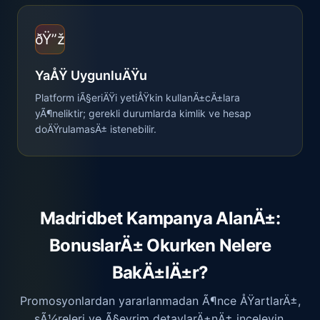
ðŸ”ž
YaÅŸ UygunluÄŸu
Platform iÃ§eriÄŸi yetiÅŸkin kullanÄ±cÄ±lara
yÃ¶neliktir; gerekli durumlarda kimlik ve hesap
doÄŸrulamasÄ± istenebilir.
Madridbet Kampanya AlanÄ±:
BonuslarÄ± Okurken Nelere
BakÄ±lÄ±r?
Promosyonlardan yararlanmadan Ã¶nce ÅŸartlarÄ±,
sÃ¼releri ve Ã§evrim detaylarÄ±nÄ± inceleyin.