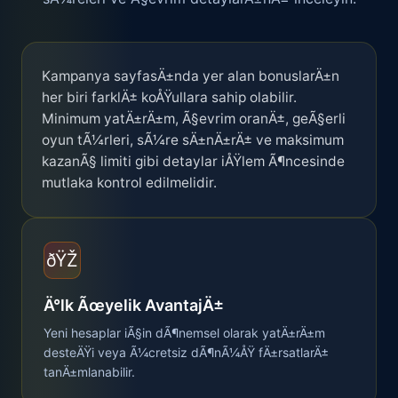
Kampanya sayfasÄ±nda yer alan bonuslarÄ±n
her biri farklÄ± koÅŸullara sahip olabilir.
Minimum yatÄ±rÄ±m, Ã§evrim oranÄ±, geÃ§erli
oyun tÃ¼rleri, sÃ¼re sÄ±nÄ±rÄ± ve maksimum
kazanÃ§ limiti gibi detaylar iÅŸlem Ã¶ncesinde
mutlaka kontrol edilmelidir.
ðŸŽ
Ä°lk Ãœyelik AvantajÄ±
Yeni hesaplar iÃ§in dÃ¶nemsel olarak yatÄ±rÄ±m
desteÄŸi veya Ã¼cretsiz dÃ¶nÃ¼ÅŸ fÄ±rsatlarÄ±
tanÄ±mlanabilir.