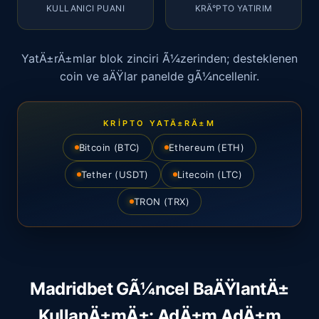
KULLANICI PUANI
KRÄ°PTO YATIRIM
YatÄ±rÄ±mlar blok zinciri Ã¼zerinden; desteklenen
coin ve aÄŸlar panelde gÃ¼ncellenir.
KRIPTO YATÄ±RÄ±M
Bitcoin (BTC)
Ethereum (ETH)
Tether (USDT)
Litecoin (LTC)
TRON (TRX)
Madridbet GÃ¼ncel BaÄŸlantÄ±
KullanÄ±mÄ±: AdÄ±m AdÄ±m