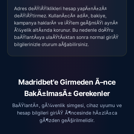
Adres deÄŸiÅŸiklikleri hesap yapÄ±nÄ±zÄ±
deÄŸiÅŸtirmez. KullanÄ±cÄ± adÄ±, bakiye,
kampanya haklarÄ± ve iÅŸlem geÃ§miÅŸi aynÄ±
Ã¼yelik altÄ±nda korunur. Bu nedenle doÄŸru
baÄŸlantÄ±ya ulaÅŸtÄ±ktan sonra normal giriÅŸ
bilgilerinizle oturum aÃ§abilirsiniz.
Madridbet'e Girmeden Ã–nce
BakÄ±lmasÄ± Gerekenler
BaÄŸlantÄ±, gÃ¼venlik simgesi, cihaz uyumu ve
hesap bilgileri giriÅŸ Ã¶ncesinde hÄ±zlÄ±ca
gÃ¶zden geÃ§irilmelidir.