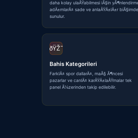
daha kolay ulaÅŸabilmesi iÃ§in yÃ¶nlendirm
adÄ±mlarÄ± sade ve anlaÅŸÄ±lÄ±r biÃ§imd
sunulur.
ðŸŽ¯
Bahis Kategorileri
FarklÄ± spor dallarÄ±, maÃ§ Ã¶ncesi
pazarlar ve canlÄ± karÅŸÄ±laÅŸmalar tek
panel Ã¼zerinden takip edilebilir.