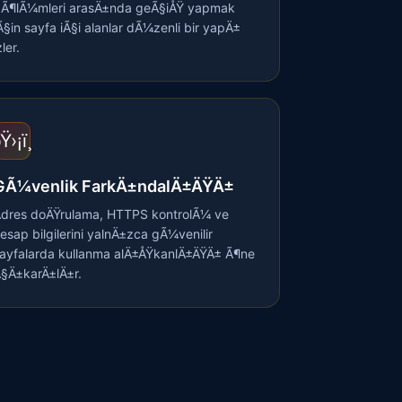
Ã¶lÃ¼mleri arasÄ±nda geÃ§iÅŸ yapmak
Ã§in sayfa iÃ§i alanlar dÃ¼zenli bir yapÄ±
zler.
Ÿ›¡ï¸
GÃ¼venlik FarkÄ±ndalÄ±ÄŸÄ±
dres doÄŸrulama, HTTPS kontrolÃ¼ ve
esap bilgilerini yalnÄ±zca gÃ¼venilir
ayfalarda kullanma alÄ±ÅŸkanlÄ±ÄŸÄ± Ã¶ne
§Ä±karÄ±lÄ±r.