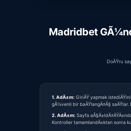
Madridbet GÃ¼n
DoÄŸru sa
1. AdÄ±m:
GiriÅŸ yapmak istediÄŸi
gÃ¼venli bir baÅŸlangÄ±Ã§ saÄŸlar.
2. AdÄ±m:
Sayfa aÃ§Ä±ldÄ±ÄŸÄ±nda k
Kontroller tamamlandÄ±ktan sonra kul