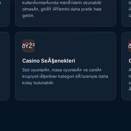
e
kullanÄ±mlarÄ±nda menÃ¼lerin okunabilir
b
e
olmasÄ±, giriÅŸ iÅŸlemini daha pratik hale
i
getirir.
i
ðŸŽ²
ð
Casino SeÃ§enekleri
Slot oyunlarÄ±, masa oyunlarÄ± ve canlÄ±
A
krupiyeli iÃ§erikler kategori dÃ¼zeniyle daha
h
kolay bulunabilir.
s
Ã