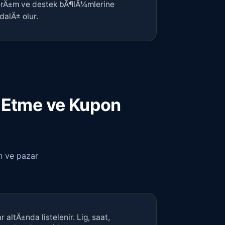
Ä±rÄ±m ve destek bÃ¶lÃ¼mlerine
dalÄ± olur.
 Etme ve Kupon
n ve pazar
ltÄ±nda listelenir. Lig, saat,