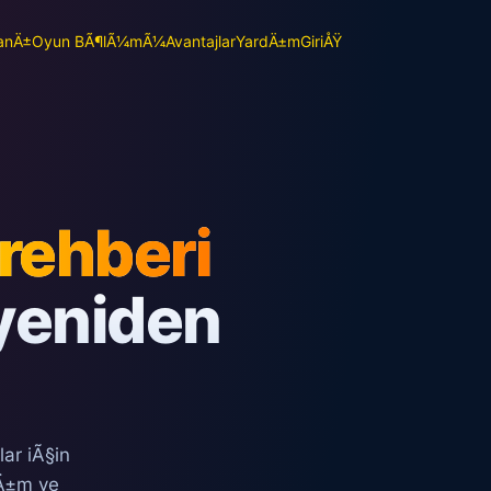
lanÄ±
Oyun BÃ¶lÃ¼mÃ¼
Avantajlar
YardÄ±m
GiriÅŸ
rehberi
yeniden
ar iÃ§in
nÄ±m ve