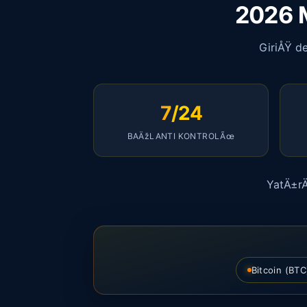
2026 
GiriÅŸ d
7/24
BAÄžLANTI KONTROLÃœ
YatÄ±rÄ
Bitcoin (BTC