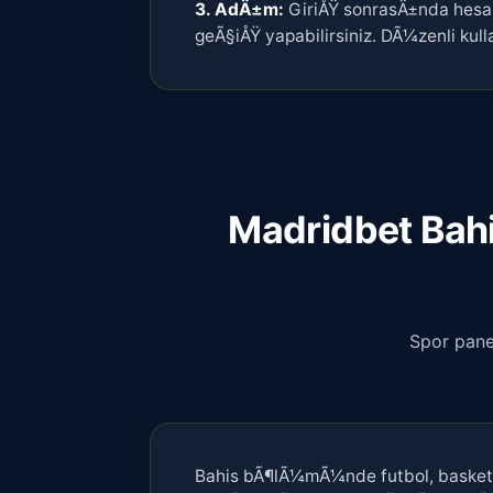
3. AdÄ±m:
GiriÅŸ sonrasÄ±nda hesab
geÃ§iÅŸ yapabilirsiniz. DÃ¼zenli kul
Madridbet Bah
Spor pane
Bahis bÃ¶lÃ¼mÃ¼nde futbol, basketbol