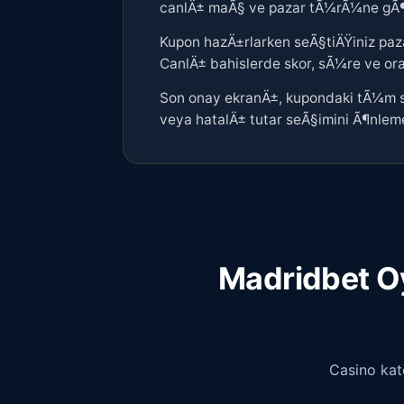
canlÄ± maÃ§ ve pazar tÃ¼rÃ¼ne gÃ¶r
Kupon hazÄ±rlarken seÃ§tiÄŸiniz pa
CanlÄ± bahislerde skor, sÃ¼re ve ora
Son onay ekranÄ±, kupondaki tÃ¼m s
veya hatalÄ± tutar seÃ§imini Ã¶nle
Madridbet O
Casino kate