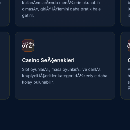
e
kullanÄ±mlarÄ±nda menÃ¼lerin okunabilir
b
e
olmasÄ±, giriÅŸ iÅŸlemini daha pratik hale
i
getirir.
i
ðŸŽ²
ð
Casino SeÃ§enekleri
Slot oyunlarÄ±, masa oyunlarÄ± ve canlÄ±
A
krupiyeli iÃ§erikler kategori dÃ¼zeniyle daha
h
kolay bulunabilir.
s
Ã