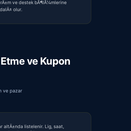
Ä±rÄ±m ve destek bÃ¶lÃ¼mlerine
dalÄ± olur.
 Etme ve Kupon
n ve pazar
ltÄ±nda listelenir. Lig, saat,