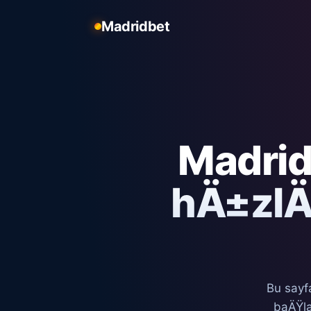
Madridbet
Madri
hÄ±zlÄ
Bu sayf
baÄŸla