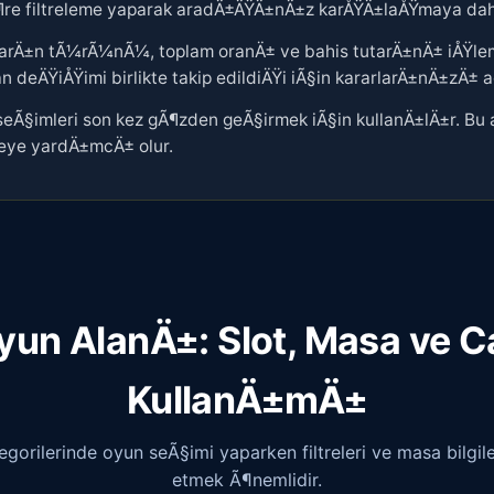
e filtreleme yaparak aradÄ±ÄŸÄ±nÄ±z karÅŸÄ±laÅŸmaya daha 
zarÄ±n tÃ¼rÃ¼nÃ¼, toplam oranÄ± ve bahis tutarÄ±nÄ± iÅŸlem
n deÄŸiÅŸimi birlikte takip edildiÄŸi iÃ§in kararlarÄ±nÄ±zÄ± 
eÃ§imleri son kez gÃ¶zden geÃ§irmek iÃ§in kullanÄ±lÄ±r. B
meye yardÄ±mcÄ± olur.
yun AlanÄ±: Slot, Masa ve C
KullanÄ±mÄ±
gorilerinde oyun seÃ§imi yaparken filtreleri ve masa bilgile
etmek Ã¶nemlidir.