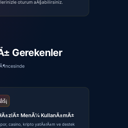
rinizle oturum aÃ§abilirsiniz.
Ä± Gerekenler
 Ã¶ncesinde
âš¡
HÄ±zlÄ± MenÃ¼ KullanÄ±mÄ±
por, casino, kripto yatÄ±rÄ±m ve destek