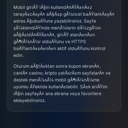
Mobil giriÅŸ iÃ§in kullandÄ±ÄŸÄ±nÄ±z
tarayÄ±cÄ±yÄ± aÃ§Ä±p gÃ¼ncel baÄŸlantÄ±yÄ±
adres Ã§ubuÄŸuna yazabilirsiniz. Sayfa
yÃ¼klendiÄŸinde menÃ¼lerin dÃ¼zgÃ¼n
aÃ§Ä±ldÄ±ÄŸÄ±nÄ±, giriÅŸ alanÄ±nÄ±n
gÃ¶rÃ¼nÃ¼r olduÄŸunu ve HTTPS
baÄŸlantÄ±sÄ±nÄ±n aktif olduÄŸunu kontrol
edin.
Oturum aÃ§tÄ±ktan sonra kupon ekranÄ±,
canlÄ± casino, kripto yatÄ±rÄ±m sayfalarÄ± ve
destek menÃ¼sÃ¼ mobil gÃ¶rÃ¼nÃ¼me
uyumlu ÅŸekilde kullanÄ±labilir. SÄ±k eriÅŸim
iÃ§in sayfayÄ± ana ekrana veya favorilere
ekleyebilirsiniz.