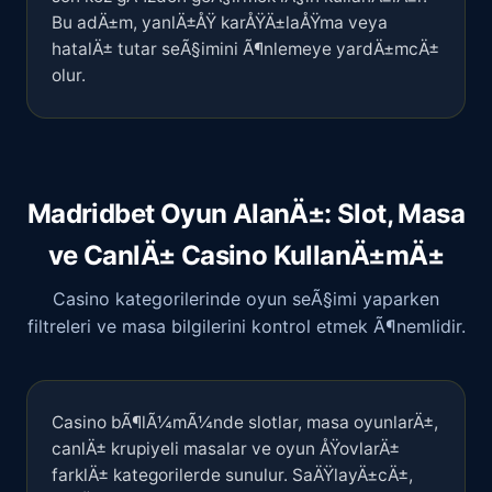
Bu adÄ±m, yanlÄ±ÅŸ karÅŸÄ±laÅŸma veya
hatalÄ± tutar seÃ§imini Ã¶nlemeye yardÄ±mcÄ±
olur.
Madridbet Oyun AlanÄ±: Slot, Masa
ve CanlÄ± Casino KullanÄ±mÄ±
Casino kategorilerinde oyun seÃ§imi yaparken
filtreleri ve masa bilgilerini kontrol etmek Ã¶nemlidir.
Casino bÃ¶lÃ¼mÃ¼nde slotlar, masa oyunlarÄ±,
canlÄ± krupiyeli masalar ve oyun ÅŸovlarÄ±
farklÄ± kategorilerde sunulur. SaÄŸlayÄ±cÄ±,