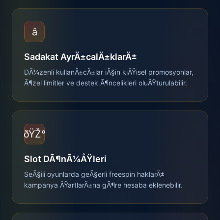
â­
Sadakat AyrÄ±calÄ±klarÄ±
DÃ¼zenli kullanÄ±cÄ±lar iÃ§in kiÅŸisel promosyonlar,
Ã¶zel limitler ve destek Ã¶ncelikleri oluÅŸturulabilir.
ðŸŽ°
Slot DÃ¶nÃ¼ÅŸleri
SeÃ§ili oyunlarda geÃ§erli freespin haklarÄ±
kampanya ÅŸartlarÄ±na gÃ¶re hesaba eklenebilir.