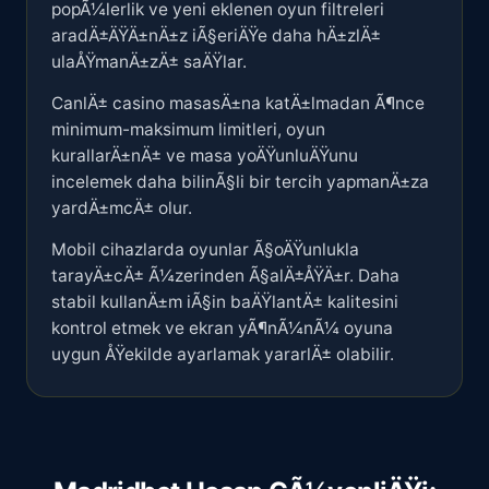
popÃ¼lerlik ve yeni eklenen oyun filtreleri
aradÄ±ÄŸÄ±nÄ±z iÃ§eriÄŸe daha hÄ±zlÄ±
ulaÅŸmanÄ±zÄ± saÄŸlar.
CanlÄ± casino masasÄ±na katÄ±lmadan Ã¶nce
minimum-maksimum limitleri, oyun
kurallarÄ±nÄ± ve masa yoÄŸunluÄŸunu
incelemek daha bilinÃ§li bir tercih yapmanÄ±za
yardÄ±mcÄ± olur.
Mobil cihazlarda oyunlar Ã§oÄŸunlukla
tarayÄ±cÄ± Ã¼zerinden Ã§alÄ±ÅŸÄ±r. Daha
stabil kullanÄ±m iÃ§in baÄŸlantÄ± kalitesini
kontrol etmek ve ekran yÃ¶nÃ¼nÃ¼ oyuna
uygun ÅŸekilde ayarlamak yararlÄ± olabilir.