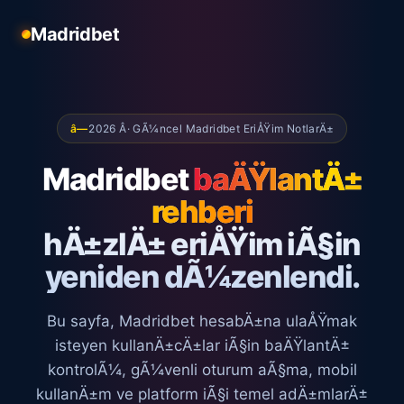
Madridbet
â—
2026 Â· GÃ¼ncel Madridbet EriÅŸim NotlarÄ±
Madridbet
baÄŸlantÄ±
rehberi
hÄ±zlÄ± eriÅŸim iÃ§in
yeniden dÃ¼zenlendi.
Bu sayfa, Madridbet hesabÄ±na ulaÅŸmak
isteyen kullanÄ±cÄ±lar iÃ§in baÄŸlantÄ±
kontrolÃ¼, gÃ¼venli oturum aÃ§ma, mobil
kullanÄ±m ve platform iÃ§i temel adÄ±mlarÄ±