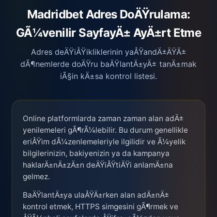
Madridbet Adres DoÄŸrulama:
GÃ¼venilir SayfayÄ± AyÄ±rt Etme
Adres deÄŸiÅŸikliklerinin yaÅŸandÄ±ÄŸÄ±
dÃ¶nemlerde doÄŸru baÄŸlantÄ±yÄ± tanÄ±mak
iÃ§in kÄ±sa kontrol listesi.
Online platformlarda zaman zaman alan adÄ±
yenilemeleri gÃ¶rÃ¼lebilir. Bu durum genellikle
eriÅŸim dÃ¼zenlemeleriyle ilgilidir ve Ã¼yelik
bilgilerinizin, bakiyenizin ya da kampanya
haklarÄ±nÄ±zÄ±n deÄŸiÅŸtiÄŸi anlamÄ±na
gelmez.
BaÄŸlantÄ±ya ulaÅŸÄ±rken alan adÄ±nÄ±
kontrol etmek, HTTPS simgesini gÃ¶rmek ve