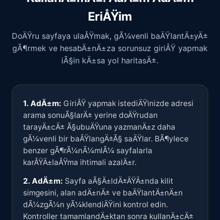
EriÅŸim
DoÄŸru sayfaya ulaÅŸmak, gÃ¼venli baÄŸlantÄ±yÄ±
gÃ¶rmek ve hesabÄ±nÄ±za sorunsuz giriÅŸ yapmak
iÃ§in kÄ±sa yol haritasÄ±.
1. AdÄ±m:
GiriÅŸ yapmak istediÄŸinizde adresi
arama sonuÃ§larÄ± yerine doÄŸrudan
tarayÄ±cÄ± Ã§ubuÄŸuna yazmanÄ±z daha
gÃ¼venli bir baÅŸlangÄ±Ã§ saÄŸlar. BÃ¶ylece
benzer gÃ¶rÃ¼nÃ¼mlÃ¼ sayfalarla
karÅŸÄ±laÅŸma ihtimali azalÄ±r.
2. AdÄ±m:
Sayfa aÃ§Ä±ldÄ±ÄŸÄ±nda kilit
simgesini, alan adÄ±nÄ± ve baÄŸlantÄ±nÄ±n
dÃ¼zgÃ¼n yÃ¼klendiÄŸini kontrol edin.
Kontroller tamamlandÄ±ktan sonra kullanÄ±cÄ±