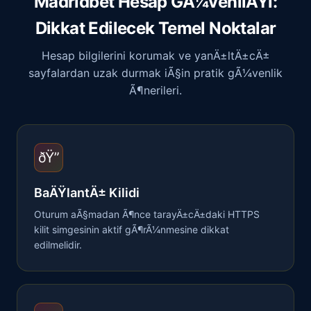
Madridbet Hesap GÃ¼venliÄŸi:
Dikkat Edilecek Temel Noktalar
Hesap bilgilerini korumak ve yanÄ±ltÄ±cÄ±
sayfalardan uzak durmak iÃ§in pratik gÃ¼venlik
Ã¶nerileri.
ðŸ”
BaÄŸlantÄ± Kilidi
Oturum aÃ§madan Ã¶nce tarayÄ±cÄ±daki HTTPS
kilit simgesinin aktif gÃ¶rÃ¼nmesine dikkat
edilmelidir.