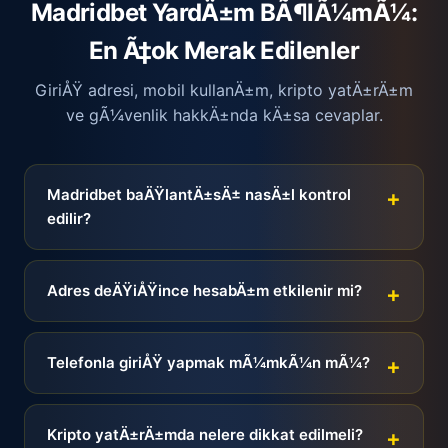
Madridbet YardÄ±m BÃ¶lÃ¼mÃ¼:
En Ã‡ok Merak Edilenler
GiriÅŸ adresi, mobil kullanÄ±m, kripto yatÄ±rÄ±m
ve gÃ¼venlik hakkÄ±nda kÄ±sa cevaplar.
Madridbet baÄŸlantÄ±sÄ± nasÄ±l kontrol
edilir?
Adres deÄŸiÅŸince hesabÄ±m etkilenir mi?
Telefonla giriÅŸ yapmak mÃ¼mkÃ¼n mÃ¼?
Kripto yatÄ±rÄ±mda nelere dikkat edilmeli?