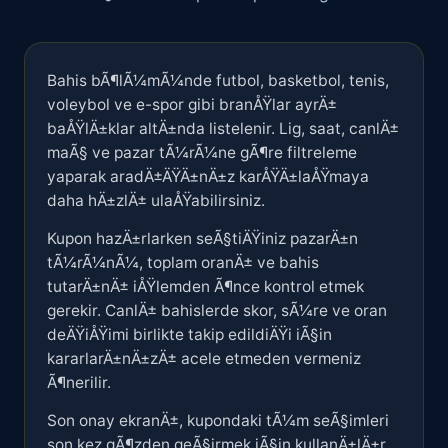
Bahis bÃ¶lÃ¼mÃ¼nde futbol, basketbol, tenis,
voleybol ve e-spor gibi branÅŸlar ayrÄ±
baÅŸlÄ±klar altÄ±nda listelenir. Lig, saat, canlÄ±
maÃ§ ve pazar tÃ¼rÃ¼ne gÃ¶re filtreleme
yaparak aradÄ±ÄŸÄ±nÄ±z karÅŸÄ±laÅŸmaya
daha hÄ±zlÄ± ulaÅŸabilirsiniz.
Kupon hazÄ±rlarken seÃ§tiÄŸiniz pazarÄ±n
tÃ¼rÃ¼nÃ¼, toplam oranÄ± ve bahis
tutarÄ±nÄ± iÅŸlemden Ã¶nce kontrol etmek
gerekir. CanlÄ± bahislerde skor, sÃ¼re ve oran
deÄŸiÅŸimi birlikte takip edildiÄŸi iÃ§in
kararlarÄ±nÄ±zÄ± acele etmeden vermeniz
Ã¶nerilir.
Son onay ekranÄ±, kupondaki tÃ¼m seÃ§imleri
son kez gÃ¶zden geÃ§irmek iÃ§in kullanÄ±lÄ±r.