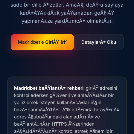
sade bir dille Ã¶zetler. AmaÃ§, doÄŸru sayfaya
karÄ±ÅŸÄ±klÄ±k yaÅŸamadan geÃ§iÅŸ
yapmanÄ±za yardÄ±mcÄ± olmaktÄ±r.
Madridbet'e GiriÅŸ â†’
DetaylarÄ± Oku
Madridbet baÄŸlantÄ± rehberi
, giriÅŸ adresini
kontrol ederken gÃ¼venli ve anlaÅŸÄ±lÄ±r bir
yol izlemek isteyen kullanÄ±cÄ±lar iÃ§in
hazÄ±rlanmÄ±ÅŸtÄ±r. Ä°lk adÄ±mda tarayÄ±cÄ±
adres Ã§ubuÄŸundaki alan adÄ±nÄ± ve
baÄŸlantÄ±nÄ±n HTTPS Ã¼zerinden
aÃ§Ä±ldÄ±ÄŸÄ±nÄ± kontrol etmek Ã¶nemlidir.