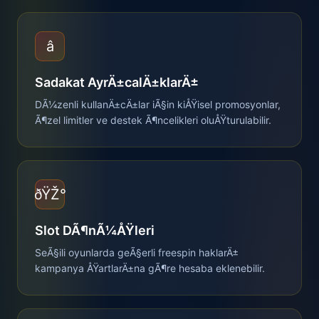
â­
Sadakat AyrÄ±calÄ±klarÄ±
DÃ¼zenli kullanÄ±cÄ±lar iÃ§in kiÅŸisel promosyonlar,
Ã¶zel limitler ve destek Ã¶ncelikleri oluÅŸturulabilir.
ðŸŽ°
Slot DÃ¶nÃ¼ÅŸleri
SeÃ§ili oyunlarda geÃ§erli freespin haklarÄ±
kampanya ÅŸartlarÄ±na gÃ¶re hesaba eklenebilir.