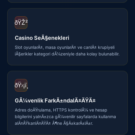
ðŸŽ²
Casino SeÃ§enekleri
Slot oyunlarÄ±, masa oyunlarÄ± ve canlÄ± krupiyeli
iÃ§erikler kategori dÃ¼zeniyle daha kolay bulunabilir.
ðŸ›¡ï¸
GÃ¼venlik FarkÄ±ndalÄ±ÄŸÄ±
Adres doÄŸrulama, HTTPS kontrolÃ¼ ve hesap
bilgilerini yalnÄ±zca gÃ¼venilir sayfalarda kullanma
alÄ±ÅŸkanlÄ±ÄŸÄ± Ã¶ne Ã§Ä±karÄ±lÄ±r.