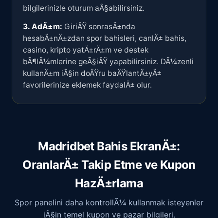
bilgilerinizle oturum aÃ§abilirsiniz.
3. AdÄ±m:
GiriÅŸ sonrasÄ±nda
hesabÄ±nÄ±zdan spor bahisleri, canlÄ± bahis,
casino, kripto yatÄ±rÄ±m ve destek
bÃ¶lÃ¼mlerine geÃ§iÅŸ yapabilirsiniz. DÃ¼zenli
kullanÄ±m iÃ§in doÄŸru baÄŸlantÄ±yÄ±
favorilerinize eklemek faydalÄ± olur.
Madridbet Bahis EkranÄ±:
OranlarÄ± Takip Etme ve Kupon
HazÄ±rlama
Spor panelini daha kontrollÃ¼ kullanmak isteyenler
iÃ§in temel kupon ve pazar bilgileri.