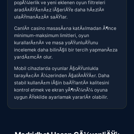
popÃ¼lerlik ve yeni eklenen oyun filtreleri
aradÄ±ÄŸÄ±nÄ±z iÃ§eriÄŸe daha hÄ±zlÄ±
ulaÅŸmanÄ±zÄ± saÄŸlar.
CanlÄ± casino masasÄ±na katÄ±lmadan Ã¶nce
minimum-maksimum limitleri, oyun
kurallarÄ±nÄ± ve masa yoÄŸunluÄŸunu
incelemek daha bilinÃ§li bir tercih yapmanÄ±za
yardÄ±mcÄ± olur.
Mobil cihazlarda oyunlar Ã§oÄŸunlukla
tarayÄ±cÄ± Ã¼zerinden Ã§alÄ±ÅŸÄ±r. Daha
stabil kullanÄ±m iÃ§in baÄŸlantÄ± kalitesini
kontrol etmek ve ekran yÃ¶nÃ¼nÃ¼ oyuna
uygun ÅŸekilde ayarlamak yararlÄ± olabilir.