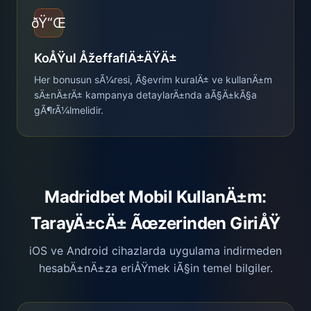
ðŸ“Œ
KoÅŸul ÅžeffaflÄ±ÄŸÄ±
Her bonusun sÃ¼resi, Ã§evrim kuralÄ± ve kullanÄ±m
sÄ±nÄ±rÄ± kampanya detaylarÄ±nda aÃ§Ä±kÃ§a
gÃ¶rÃ¼lmelidir.
Madridbet Mobil KullanÄ±m:
TarayÄ±cÄ± Ãœzerinden GiriÅŸ
iOS ve Android cihazlarda uygulama indirmeden
hesabÄ±nÄ±za eriÅŸmek iÃ§in temel bilgiler.