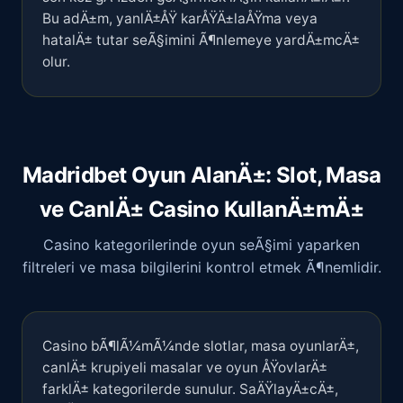
Bu adÄ±m, yanlÄ±ÅŸ karÅŸÄ±laÅŸma veya
hatalÄ± tutar seÃ§imini Ã¶nlemeye yardÄ±mcÄ±
olur.
Madridbet Oyun AlanÄ±: Slot, Masa
ve CanlÄ± Casino KullanÄ±mÄ±
Casino kategorilerinde oyun seÃ§imi yaparken
filtreleri ve masa bilgilerini kontrol etmek Ã¶nemlidir.
Casino bÃ¶lÃ¼mÃ¼nde slotlar, masa oyunlarÄ±,
canlÄ± krupiyeli masalar ve oyun ÅŸovlarÄ±
farklÄ± kategorilerde sunulur. SaÄŸlayÄ±cÄ±,