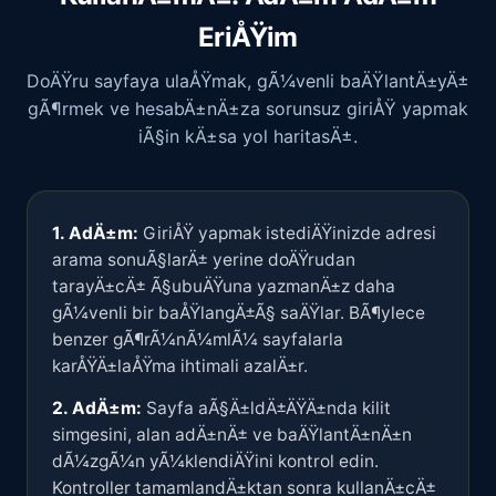
EriÅŸim
DoÄŸru sayfaya ulaÅŸmak, gÃ¼venli baÄŸlantÄ±yÄ±
gÃ¶rmek ve hesabÄ±nÄ±za sorunsuz giriÅŸ yapmak
iÃ§in kÄ±sa yol haritasÄ±.
1. AdÄ±m:
GiriÅŸ yapmak istediÄŸinizde adresi
arama sonuÃ§larÄ± yerine doÄŸrudan
tarayÄ±cÄ± Ã§ubuÄŸuna yazmanÄ±z daha
gÃ¼venli bir baÅŸlangÄ±Ã§ saÄŸlar. BÃ¶ylece
benzer gÃ¶rÃ¼nÃ¼mlÃ¼ sayfalarla
karÅŸÄ±laÅŸma ihtimali azalÄ±r.
2. AdÄ±m:
Sayfa aÃ§Ä±ldÄ±ÄŸÄ±nda kilit
simgesini, alan adÄ±nÄ± ve baÄŸlantÄ±nÄ±n
dÃ¼zgÃ¼n yÃ¼klendiÄŸini kontrol edin.
Kontroller tamamlandÄ±ktan sonra kullanÄ±cÄ±