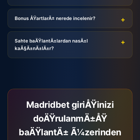
Bonus ÅŸartlarÄ± nerede incelenir?
Sahte baÄŸlantÄ±lardan nasÄ±l
kaÃ§Ä±nÄ±lÄ±r?
Madridbet giriÅŸinizi
doÄŸrulanmÄ±ÅŸ
baÄŸlantÄ± Ã¼zerinden