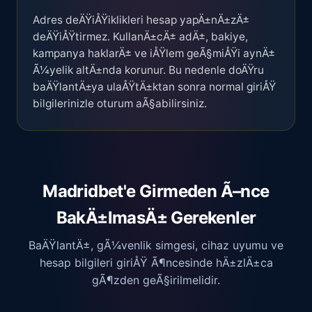
Adres deÄŸiÅŸiklikleri hesap yapÄ±nÄ±zÄ±
deÄŸiÅŸtirmez. KullanÄ±cÄ± adÄ±, bakiye,
kampanya haklarÄ± ve iÅŸlem geÃ§miÅŸi aynÄ±
Ã¼yelik altÄ±nda korunur. Bu nedenle doÄŸru
baÄŸlantÄ±ya ulaÅŸtÄ±ktan sonra normal giriÅŸ
bilgilerinizle oturum aÃ§abilirsiniz.
Madridbet'e Girmeden Ã–nce
BakÄ±lmasÄ± Gerekenler
BaÄŸlantÄ±, gÃ¼venlik simgesi, cihaz uyumu ve
hesap bilgileri giriÅŸ Ã¶ncesinde hÄ±zlÄ±ca
gÃ¶zden geÃ§irilmelidir.