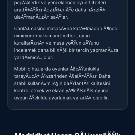
popÃ¼lerlik ve yeni eklenen oyun filtreleri
aradÄ±ÄŸÄ±nÄ±z iÃ§eriÄŸe daha hÄ±zlÄ±
ulaÅŸmanÄ±zÄ± saÄŸlar.
CanlÄ± casino masasÄ±na katÄ±lmadan Ã¶nce
minimum-maksimum limitleri, oyun
kurallarÄ±nÄ± ve masa yoÄŸunluÄŸunu
incelemek daha bilinÃ§li bir tercih yapmanÄ±za
yardÄ±mcÄ± olur.
Mobil cihazlarda oyunlar Ã§oÄŸunlukla
tarayÄ±cÄ± Ã¼zerinden Ã§alÄ±ÅŸÄ±r. Daha
stabil kullanÄ±m iÃ§in baÄŸlantÄ± kalitesini
kontrol etmek ve ekran yÃ¶nÃ¼nÃ¼ oyuna
uygun ÅŸekilde ayarlamak yararlÄ± olabilir.