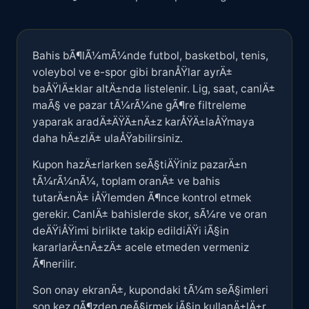
Bahis bÃ¶lÃ¼mÃ¼nde futbol, basketbol, tenis,
voleybol ve e-spor gibi branÅŸlar ayrÄ±
baÅŸlÄ±klar altÄ±nda listelenir. Lig, saat, canlÄ±
maÃ§ ve pazar tÃ¼rÃ¼ne gÃ¶re filtreleme
yaparak aradÄ±ÄŸÄ±nÄ±z karÅŸÄ±laÅŸmaya
daha hÄ±zlÄ± ulaÅŸabilirsiniz.
Kupon hazÄ±rlarken seÃ§tiÄŸiniz pazarÄ±n
tÃ¼rÃ¼nÃ¼, toplam oranÄ± ve bahis
tutarÄ±nÄ± iÅŸlemden Ã¶nce kontrol etmek
gerekir. CanlÄ± bahislerde skor, sÃ¼re ve oran
deÄŸiÅŸimi birlikte takip edildiÄŸi iÃ§in
kararlarÄ±nÄ±zÄ± acele etmeden vermeniz
Ã¶nerilir.
Son onay ekranÄ±, kupondaki tÃ¼m seÃ§imleri
son kez gÃ¶zden geÃ§irmek iÃ§in kullanÄ±lÄ±r.