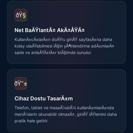
ðŸ§­
Net BaÄŸlantÄ± AkÄ±ÅŸÄ±
KullanÄ±cÄ±larÄ±n doÄŸru giriÅŸ sayfasÄ±na daha
kolay ulaÅŸabilmesi iÃ§in yÃ¶nlendirme adÄ±mlarÄ±
sade ve anlaÅŸÄ±lÄ±r biÃ§imde sunulur.
ðŸ“±
Cihaz Dostu TasarÄ±m
Telefon, tablet ve masaÃ¼stÃ¼ kullanÄ±mlarÄ±nda
menÃ¼lerin okunabilir olmasÄ±, giriÅŸ iÅŸlemini daha
pratik hale getirir.