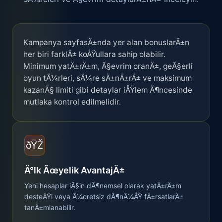
Kampanya sayfasÄ±nda yer alan bonuslarÄ±n
her biri farklÄ± koÅŸullara sahip olabilir.
Minimum yatÄ±rÄ±m, Ã§evrim oranÄ±, geÃ§erli
oyun tÃ¼rleri, sÃ¼re sÄ±nÄ±rÄ± ve maksimum
kazanÃ§ limiti gibi detaylar iÅŸlem Ã¶ncesinde
mutlaka kontrol edilmelidir.
ðŸŽ
Ä°lk Ãœyelik AvantajÄ±
Yeni hesaplar iÃ§in dÃ¶nemsel olarak yatÄ±rÄ±m
desteÄŸi veya Ã¼cretsiz dÃ¶nÃ¼ÅŸ fÄ±rsatlarÄ±
tanÄ±mlanabilir.