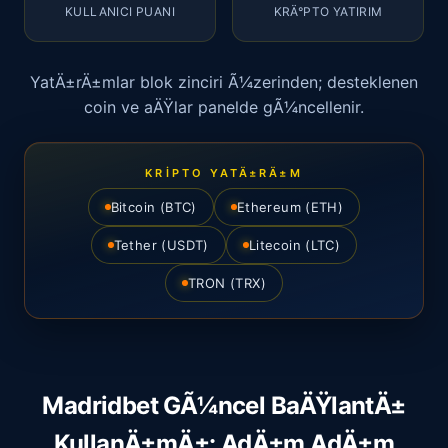
KULLANICI PUANI
KRÄ°PTO YATIRIM
YatÄ±rÄ±mlar blok zinciri Ã¼zerinden; desteklenen
coin ve aÄŸlar panelde gÃ¼ncellenir.
KRIPTO YATÄ±RÄ±M
Bitcoin (BTC)
Ethereum (ETH)
Tether (USDT)
Litecoin (LTC)
TRON (TRX)
Madridbet GÃ¼ncel BaÄŸlantÄ±
KullanÄ±mÄ±: AdÄ±m AdÄ±m