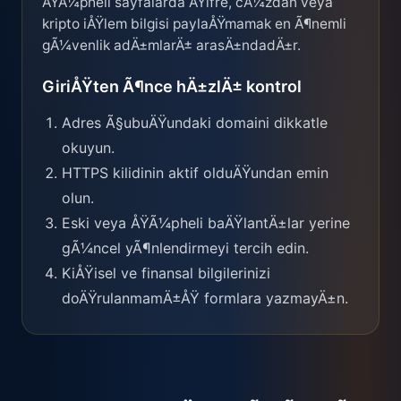
ÅŸÃ¼pheli sayfalarda ÅŸifre, cÃ¼zdan veya
kripto iÅŸlem bilgisi paylaÅŸmamak en Ã¶nemli
gÃ¼venlik adÄ±mlarÄ± arasÄ±ndadÄ±r.
GiriÅŸten Ã¶nce hÄ±zlÄ± kontrol
Adres Ã§ubuÄŸundaki domaini dikkatle
okuyun.
HTTPS kilidinin aktif olduÄŸundan emin
olun.
Eski veya ÅŸÃ¼pheli baÄŸlantÄ±lar yerine
gÃ¼ncel yÃ¶nlendirmeyi tercih edin.
KiÅŸisel ve finansal bilgilerinizi
doÄŸrulanmamÄ±ÅŸ formlara yazmayÄ±n.