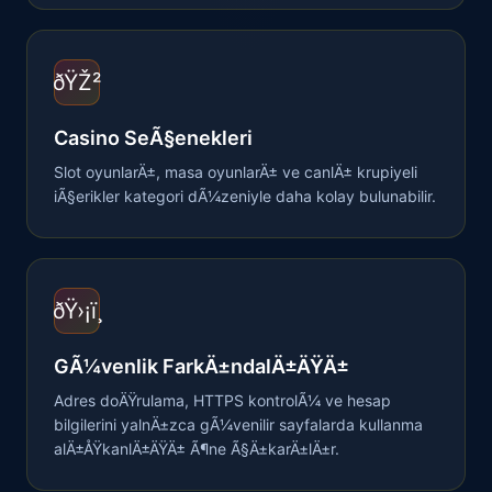
ðŸŽ²
Casino SeÃ§enekleri
Slot oyunlarÄ±, masa oyunlarÄ± ve canlÄ± krupiyeli
iÃ§erikler kategori dÃ¼zeniyle daha kolay bulunabilir.
ðŸ›¡ï¸
GÃ¼venlik FarkÄ±ndalÄ±ÄŸÄ±
Adres doÄŸrulama, HTTPS kontrolÃ¼ ve hesap
bilgilerini yalnÄ±zca gÃ¼venilir sayfalarda kullanma
alÄ±ÅŸkanlÄ±ÄŸÄ± Ã¶ne Ã§Ä±karÄ±lÄ±r.