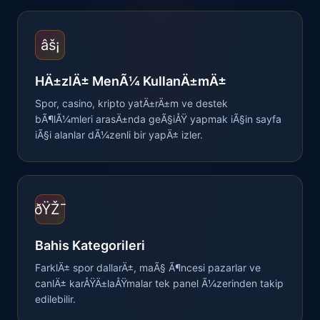
âš¡
HÄ±zlÄ± MenÃ¼ KullanÄ±mÄ±
Spor, casino, kripto yatÄ±rÄ±m ve destek
bÃ¶lÃ¼mleri arasÄ±nda geÃ§iÅŸ yapmak iÃ§in sayfa
iÃ§i alanlar dÃ¼zenli bir yapÄ± izler.
ðŸŽ¯
Bahis Kategorileri
FarklÄ± spor dallarÄ±, maÃ§ Ã¶ncesi pazarlar ve
canlÄ± karÅŸÄ±laÅŸmalar tek panel Ã¼zerinden takip
edilebilir.