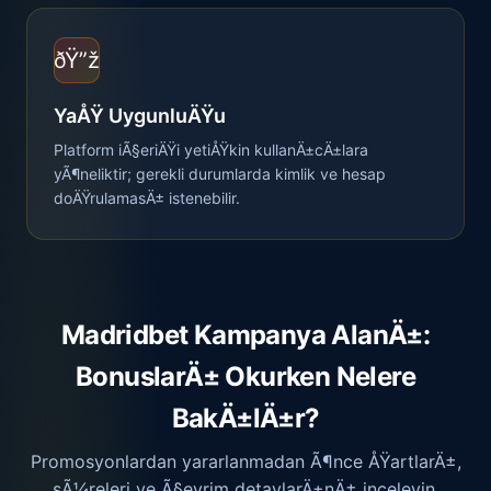
ðŸ”ž
YaÅŸ UygunluÄŸu
Platform iÃ§eriÄŸi yetiÅŸkin kullanÄ±cÄ±lara
yÃ¶neliktir; gerekli durumlarda kimlik ve hesap
doÄŸrulamasÄ± istenebilir.
Madridbet Kampanya AlanÄ±:
BonuslarÄ± Okurken Nelere
BakÄ±lÄ±r?
Promosyonlardan yararlanmadan Ã¶nce ÅŸartlarÄ±,
sÃ¼releri ve Ã§evrim detaylarÄ±nÄ± inceleyin.