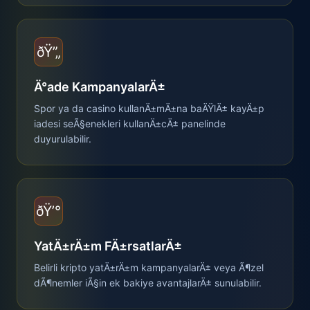
ðŸ”„
Ä°ade KampanyalarÄ±
Spor ya da casino kullanÄ±mÄ±na baÄŸlÄ± kayÄ±p
iadesi seÃ§enekleri kullanÄ±cÄ± panelinde
duyurulabilir.
ðŸ’°
YatÄ±rÄ±m FÄ±rsatlarÄ±
Belirli kripto yatÄ±rÄ±m kampanyalarÄ± veya Ã¶zel
dÃ¶nemler iÃ§in ek bakiye avantajlarÄ± sunulabilir.