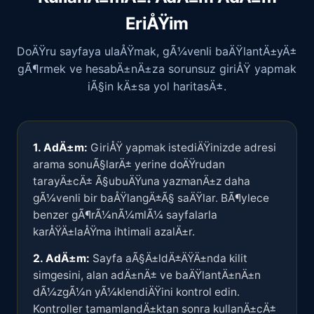
EriÅŸim
DoÄŸru sayfaya ulaÅŸmak, gÃ¼venli baÄŸlantÄ±yÄ±
gÃ¶rmek ve hesabÄ±nÄ±za sorunsuz giriÅŸ yapmak
iÃ§in kÄ±sa yol haritasÄ±.
1. AdÄ±m:
GiriÅŸ yapmak istediÄŸinizde adresi
arama sonuÃ§larÄ± yerine doÄŸrudan
tarayÄ±cÄ± Ã§ubuÄŸuna yazmanÄ±z daha
gÃ¼venli bir baÅŸlangÄ±Ã§ saÄŸlar. BÃ¶ylece
benzer gÃ¶rÃ¼nÃ¼mlÃ¼ sayfalarla
karÅŸÄ±laÅŸma ihtimali azalÄ±r.
2. AdÄ±m:
Sayfa aÃ§Ä±ldÄ±ÄŸÄ±nda kilit
simgesini, alan adÄ±nÄ± ve baÄŸlantÄ±nÄ±n
dÃ¼zgÃ¼n yÃ¼klendiÄŸini kontrol edin.
Kontroller tamamlandÄ±ktan sonra kullanÄ±cÄ±