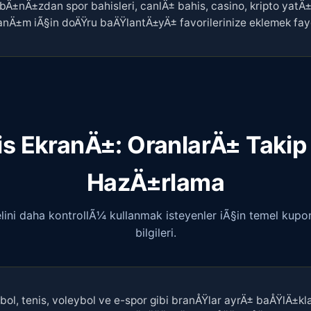
Ä±nÄ±zdan spor bahisleri, canlÄ± bahis, casino, kripto yat
lanÄ±m iÃ§in doÄŸru baÄŸlantÄ±yÄ± favorilerinize eklemek fay
is EkranÄ±: OranlarÄ± Takip
HazÄ±rlama
lini daha kontrollÃ¼ kullanmak isteyenler iÃ§in temel kupo
bilgileri.
, tenis, voleybol ve e-spor gibi branÅŸlar ayrÄ± baÅŸlÄ±klar a