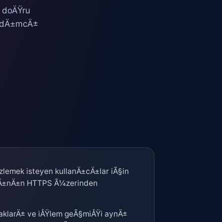
, doÄŸru
ardÄ±mcÄ±
izlemek isteyen kullanÄ±cÄ±lar iÃ§in
tÄ±nÄ±n HTTPS Ã¼zerinden
aklarÄ± ve iÅŸlem geÃ§miÅŸi aynÄ±