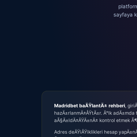
platfor
sayfaya 
Madridbet baÄŸlantÄ± rehberi
, gir
hazÄ±rlanmÄ±ÅŸtÄ±r. Ä°lk adÄ±mda
aÃ§Ä±ldÄ±ÄŸÄ±nÄ± kontrol etmek Ã¶n
Adres deÄŸiÅŸiklikleri hesap yapÄ±