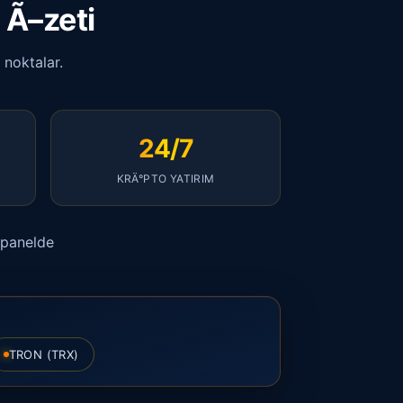
Ã–zeti
noktalar.
24/7
KRÄ°PTO YATIRIM
 panelde
TRON (TRX)