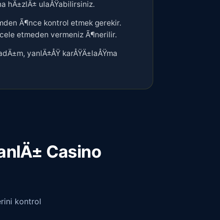
hÄ±zlÄ± ulaÅŸabilirsiniz.
den Ã¶nce kontrol etmek gerekir.
acele etmeden vermeniz Ã¶nerilir.
u adÄ±m, yanlÄ±ÅŸ karÅŸÄ±laÅŸma
anlÄ± Casino
rini kontrol