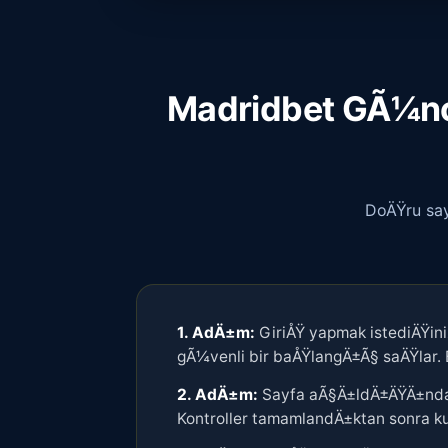
Madridbet GÃ¼n
DoÄŸru sa
1. AdÄ±m:
GiriÅŸ yapmak istediÄŸi
gÃ¼venli bir baÅŸlangÄ±Ã§ saÄŸlar.
2. AdÄ±m:
Sayfa aÃ§Ä±ldÄ±ÄŸÄ±nda k
Kontroller tamamlandÄ±ktan sonra kul