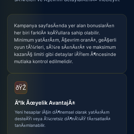
Kampanya sayfasÄ±nda yer alan bonuslarÄ±n
her biri farklÄ± koÅŸullara sahip olabilir.
Minimum yatÄ±rÄ±m, Ã§evrim oranÄ±, geÃ§erli
oyun tÃ¼rleri, sÃ¼re sÄ±nÄ±rÄ± ve maksimum
kazanÃ§ limiti gibi detaylar iÅŸlem Ã¶ncesinde
mutlaka kontrol edilmelidir.
ðŸŽ
Ä°lk Ãœyelik AvantajÄ±
Yeni hesaplar iÃ§in dÃ¶nemsel olarak yatÄ±rÄ±m
desteÄŸi veya Ã¼cretsiz dÃ¶nÃ¼ÅŸ fÄ±rsatlarÄ±
tanÄ±mlanabilir.