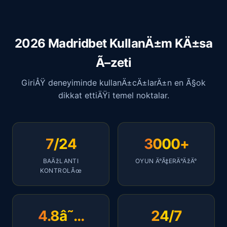
2026 Madridbet KullanÄ±m KÄ±sa
Ã–zeti
GiriÅŸ deneyiminde kullanÄ±cÄ±larÄ±n en Ã§ok
dikkat ettiÄŸi temel noktalar.
7/24
3000+
BAÄžLANTI
OYUN Ä°Ã‡ERÄ°ÄžÄ°
KONTROLÃœ
4.8â˜…
24/7