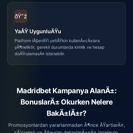
ðŸ”ž
YaÅŸ UygunluÄŸu
Platform iÃ§eriÄŸi yetiÅŸkin kullanÄ±cÄ±lara
yÃ¶neliktir; gerekli durumlarda kimlik ve hesap
doÄŸrulamasÄ± istenebilir.
Madridbet Kampanya AlanÄ±:
BonuslarÄ± Okurken Nelere
BakÄ±lÄ±r?
Promosyonlardan yararlanmadan Ã¶nce ÅŸartlarÄ±,
sÃ¼releri ve Ã§evrim detaylarÄ±nÄ± inceleyin.