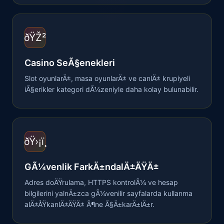
ðŸŽ²
Casino SeÃ§enekleri
Slot oyunlarÄ±, masa oyunlarÄ± ve canlÄ± krupiyeli
iÃ§erikler kategori dÃ¼zeniyle daha kolay bulunabilir.
ðŸ›¡ï¸
GÃ¼venlik FarkÄ±ndalÄ±ÄŸÄ±
Adres doÄŸrulama, HTTPS kontrolÃ¼ ve hesap
bilgilerini yalnÄ±zca gÃ¼venilir sayfalarda kullanma
alÄ±ÅŸkanlÄ±ÄŸÄ± Ã¶ne Ã§Ä±karÄ±lÄ±r.