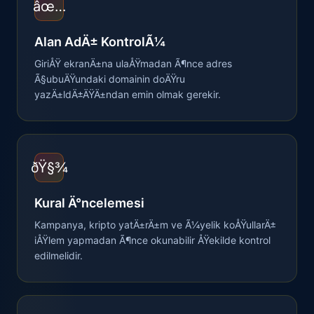
âœ…
Alan AdÄ± KontrolÃ¼
GiriÅŸ ekranÄ±na ulaÅŸmadan Ã¶nce adres
Ã§ubuÄŸundaki domainin doÄŸru
yazÄ±ldÄ±ÄŸÄ±ndan emin olmak gerekir.
ðŸ§¾
Kural Ä°ncelemesi
Kampanya, kripto yatÄ±rÄ±m ve Ã¼yelik koÅŸullarÄ±
iÅŸlem yapmadan Ã¶nce okunabilir ÅŸekilde kontrol
edilmelidir.