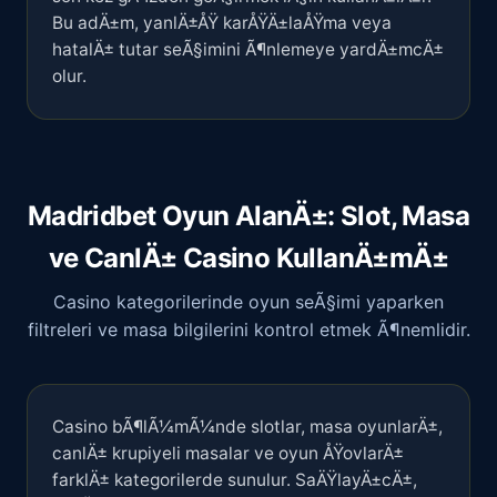
Bu adÄ±m, yanlÄ±ÅŸ karÅŸÄ±laÅŸma veya
hatalÄ± tutar seÃ§imini Ã¶nlemeye yardÄ±mcÄ±
olur.
Madridbet Oyun AlanÄ±: Slot, Masa
ve CanlÄ± Casino KullanÄ±mÄ±
Casino kategorilerinde oyun seÃ§imi yaparken
filtreleri ve masa bilgilerini kontrol etmek Ã¶nemlidir.
Casino bÃ¶lÃ¼mÃ¼nde slotlar, masa oyunlarÄ±,
canlÄ± krupiyeli masalar ve oyun ÅŸovlarÄ±
farklÄ± kategorilerde sunulur. SaÄŸlayÄ±cÄ±,