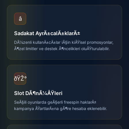
â­
Sadakat AyrÄ±calÄ±klarÄ±
DÃ¼zenli kullanÄ±cÄ±lar iÃ§in kiÅŸisel promosyonlar,
Ã¶zel limitler ve destek Ã¶ncelikleri oluÅŸturulabilir.
ðŸŽ°
Slot DÃ¶nÃ¼ÅŸleri
SeÃ§ili oyunlarda geÃ§erli freespin haklarÄ±
kampanya ÅŸartlarÄ±na gÃ¶re hesaba eklenebilir.