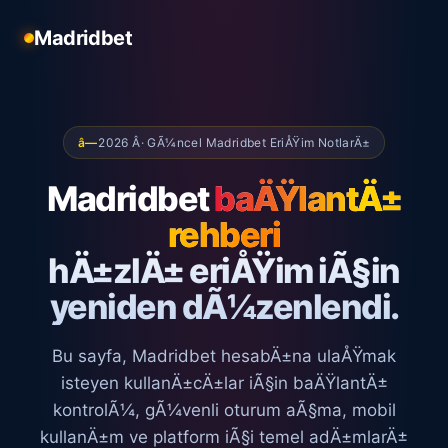
Madridbet
â—
2026 Â· GÃ¼ncel Madridbet EriÅŸim NotlarÄ±
Madridbet
baÄŸlantÄ±
rehberi
hÄ±zlÄ± eriÅŸim iÃ§in
yeniden dÃ¼zenlendi.
Bu sayfa, Madridbet hesabÄ±na ulaÅŸmak
isteyen kullanÄ±cÄ±lar iÃ§in baÄŸlantÄ±
kontrolÃ¼, gÃ¼venli oturum aÃ§ma, mobil
kullanÄ±m ve platform iÃ§i temel adÄ±mlarÄ±