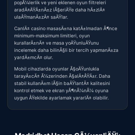
popÃ¼lerlik ve yeni eklenen oyun filtreleri
aradÄ±ÄŸÄ±nÄ±z iÃ§eriÄŸe daha hÄ±zlÄ±
ulaÅŸmanÄ±zÄ± saÄŸlar.
CanlÄ± casino masasÄ±na katÄ±lmadan Ã¶nce
minimum-maksimum limitleri, oyun
kurallarÄ±nÄ± ve masa yoÄŸunluÄŸunu
incelemek daha bilinÃ§li bir tercih yapmanÄ±za
yardÄ±mcÄ± olur.
Mobil cihazlarda oyunlar Ã§oÄŸunlukla
tarayÄ±cÄ± Ã¼zerinden Ã§alÄ±ÅŸÄ±r. Daha
stabil kullanÄ±m iÃ§in baÄŸlantÄ± kalitesini
kontrol etmek ve ekran yÃ¶nÃ¼nÃ¼ oyuna
uygun ÅŸekilde ayarlamak yararlÄ± olabilir.