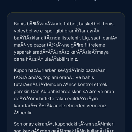
Bahis bÃ¶lÃ¼mÃ¼nde futbol, basketbol, tenis,
voleybol ve e-spor gibi branÅŸlar ayrÄ±
baÅŸlÄ±klar altÄ±nda listelenir. Lig, saat, canlÄ±
maÃ§ ve pazar tÃ¼rÃ¼ne gÃ¶re filtreleme
yaparak aradÄ±ÄŸÄ±nÄ±z karÅŸÄ±laÅŸmaya
daha hÄ±zlÄ± ulaÅŸabilirsiniz.
Kupon hazÄ±rlarken seÃ§tiÄŸiniz pazarÄ±n
tÃ¼rÃ¼nÃ¼, toplam oranÄ± ve bahis
tutarÄ±nÄ± iÅŸlemden Ã¶nce kontrol etmek
gerekir. CanlÄ± bahislerde skor, sÃ¼re ve oran
deÄŸiÅŸimi birlikte takip edildiÄŸi iÃ§in
kararlarÄ±nÄ±zÄ± acele etmeden vermeniz
Ã¶nerilir.
Son onay ekranÄ±, kupondaki tÃ¼m seÃ§imleri
son kez gÃ¶zden geÃ§irmek iÃ§in kullanÄ±lÄ±r.