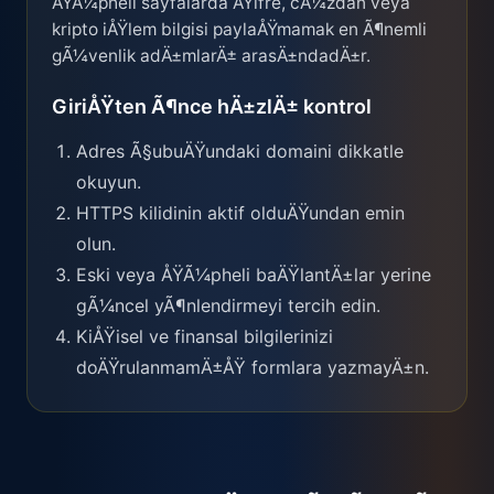
ÅŸÃ¼pheli sayfalarda ÅŸifre, cÃ¼zdan veya
kripto iÅŸlem bilgisi paylaÅŸmamak en Ã¶nemli
gÃ¼venlik adÄ±mlarÄ± arasÄ±ndadÄ±r.
GiriÅŸten Ã¶nce hÄ±zlÄ± kontrol
Adres Ã§ubuÄŸundaki domaini dikkatle
okuyun.
HTTPS kilidinin aktif olduÄŸundan emin
olun.
Eski veya ÅŸÃ¼pheli baÄŸlantÄ±lar yerine
gÃ¼ncel yÃ¶nlendirmeyi tercih edin.
KiÅŸisel ve finansal bilgilerinizi
doÄŸrulanmamÄ±ÅŸ formlara yazmayÄ±n.