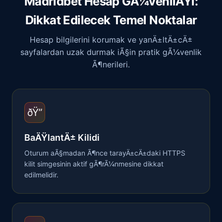
Madridbet Hesap GÃ¼venliÄŸi:
Dikkat Edilecek Temel Noktalar
Hesap bilgilerini korumak ve yanÄ±ltÄ±cÄ±
sayfalardan uzak durmak iÃ§in pratik gÃ¼venlik
Ã¶nerileri.
ðŸ”
BaÄŸlantÄ± Kilidi
Oturum aÃ§madan Ã¶nce tarayÄ±cÄ±daki HTTPS
kilit simgesinin aktif gÃ¶rÃ¼nmesine dikkat
edilmelidir.