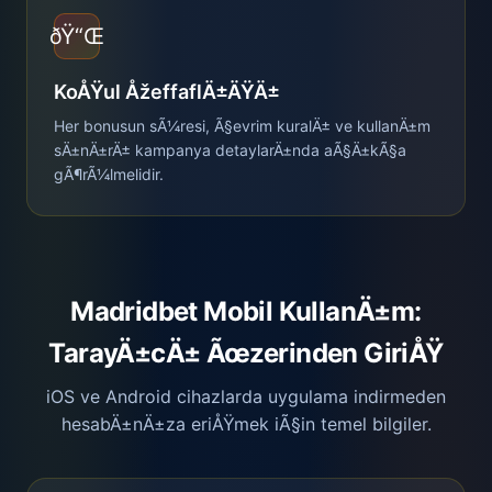
ðŸ“Œ
KoÅŸul ÅžeffaflÄ±ÄŸÄ±
Her bonusun sÃ¼resi, Ã§evrim kuralÄ± ve kullanÄ±m
sÄ±nÄ±rÄ± kampanya detaylarÄ±nda aÃ§Ä±kÃ§a
gÃ¶rÃ¼lmelidir.
Madridbet Mobil KullanÄ±m:
TarayÄ±cÄ± Ãœzerinden GiriÅŸ
iOS ve Android cihazlarda uygulama indirmeden
hesabÄ±nÄ±za eriÅŸmek iÃ§in temel bilgiler.