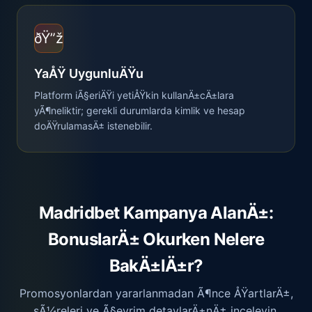
ðŸ”ž
YaÅŸ UygunluÄŸu
Platform iÃ§eriÄŸi yetiÅŸkin kullanÄ±cÄ±lara
yÃ¶neliktir; gerekli durumlarda kimlik ve hesap
doÄŸrulamasÄ± istenebilir.
Madridbet Kampanya AlanÄ±:
BonuslarÄ± Okurken Nelere
BakÄ±lÄ±r?
Promosyonlardan yararlanmadan Ã¶nce ÅŸartlarÄ±,
sÃ¼releri ve Ã§evrim detaylarÄ±nÄ± inceleyin.