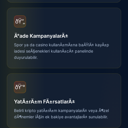
ðŸ”„
Ä°ade KampanyalarÄ±
Spor ya da casino kullanÄ±mÄ±na baÄŸlÄ± kayÄ±p
iadesi seÃ§enekleri kullanÄ±cÄ± panelinde
duyurulabilir.
ðŸ’°
YatÄ±rÄ±m FÄ±rsatlarÄ±
Belirli kripto yatÄ±rÄ±m kampanyalarÄ± veya Ã¶zel
dÃ¶nemler iÃ§in ek bakiye avantajlarÄ± sunulabilir.