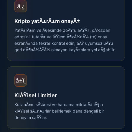
â‚¿
Kripto yatÄ±rÄ±m onayÄ±
YatÄ±rÄ±m ve Ã§ekimde doÄŸru aÄŸÄ±, cÃ¼zdan
adresini, tutarÄ± ve iÅŸlem Ã¶zÃ¼nÃ¼ (tx) onay
ekranÄ±nda tekrar kontrol edin; aÄŸ uyumsuzluÄŸu
geri dÃ¶nÃ¼ÅŸÃ¼ olmayan kayÄ±plara yol aÃ§abilir.
â±ï¸
KiÅŸisel Limitler
KullanÄ±m sÃ¼resi ve harcama miktarÄ± iÃ§in
kiÅŸisel sÄ±nÄ±rlar belirlemek daha dengeli bir
deneyim saÄŸlar.