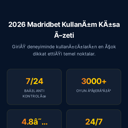
2026 Madridbet KullanÄ±m KÄ±sa
Ã–zeti
GiriÅŸ deneyiminde kullanÄ±cÄ±larÄ±n en Ã§ok
dikkat ettiÄŸi temel noktalar.
7/24
3000+
BAÄžLANTI
OYUN Ä°Ã‡ERÄ°ÄžÄ°
KONTROLÃœ
4.8â˜…
24/7