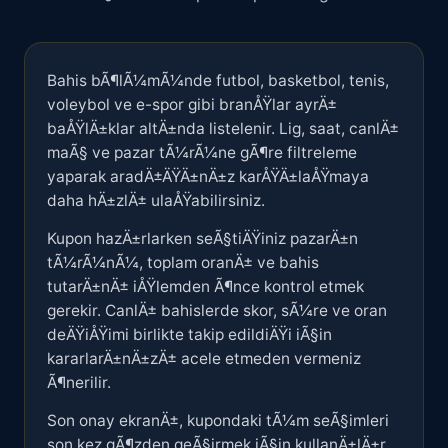
Bahis bÃ¶lÃ¼mÃ¼nde futbol, basketbol, tenis,
voleybol ve e-spor gibi branÅŸlar ayrÄ±
baÅŸlÄ±klar altÄ±nda listelenir. Lig, saat, canlÄ±
maÃ§ ve pazar tÃ¼rÃ¼ne gÃ¶re filtreleme
yaparak aradÄ±ÄŸÄ±nÄ±z karÅŸÄ±laÅŸmaya
daha hÄ±zlÄ± ulaÅŸabilirsiniz.
Kupon hazÄ±rlarken seÃ§tiÄŸiniz pazarÄ±n
tÃ¼rÃ¼nÃ¼, toplam oranÄ± ve bahis
tutarÄ±nÄ± iÅŸlemden Ã¶nce kontrol etmek
gerekir. CanlÄ± bahislerde skor, sÃ¼re ve oran
deÄŸiÅŸimi birlikte takip edildiÄŸi iÃ§in
kararlarÄ±nÄ±zÄ± acele etmeden vermeniz
Ã¶nerilir.
Son onay ekranÄ±, kupondaki tÃ¼m seÃ§imleri
son kez gÃ¶zden geÃ§irmek iÃ§in kullanÄ±lÄ±r.