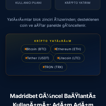
KULLANICI PUANI
KRÄ°PTO YATIRIM
YatÄ±rÄ±mlar blok zinciri Ã¼zerinden; desteklenen
coin ve aÄŸlar panelde gÃ¼ncellenir.
KRIPTO YATÄ±RÄ±M
Bitcoin (BTC)
Ethereum (ETH)
Tether (USDT)
Litecoin (LTC)
TRON (TRX)
Madridbet GÃ¼ncel BaÄŸlantÄ±
KullanÄ±mÄ±: AdÄ±m AdÄ±m