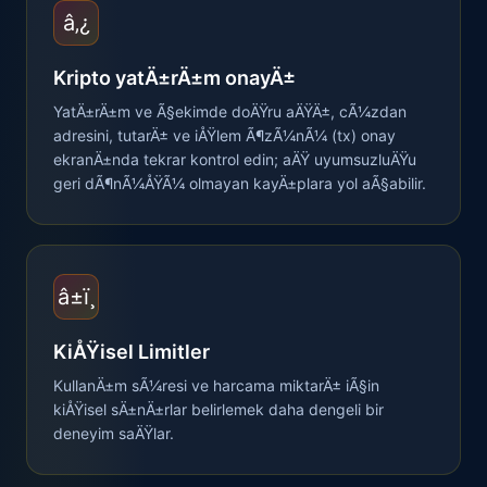
â‚¿
Kripto yatÄ±rÄ±m onayÄ±
YatÄ±rÄ±m ve Ã§ekimde doÄŸru aÄŸÄ±, cÃ¼zdan
adresini, tutarÄ± ve iÅŸlem Ã¶zÃ¼nÃ¼ (tx) onay
ekranÄ±nda tekrar kontrol edin; aÄŸ uyumsuzluÄŸu
geri dÃ¶nÃ¼ÅŸÃ¼ olmayan kayÄ±plara yol aÃ§abilir.
â±ï¸
KiÅŸisel Limitler
KullanÄ±m sÃ¼resi ve harcama miktarÄ± iÃ§in
kiÅŸisel sÄ±nÄ±rlar belirlemek daha dengeli bir
deneyim saÄŸlar.