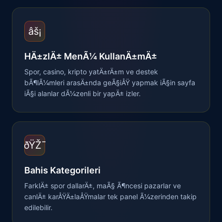
âš¡
HÄ±zlÄ± MenÃ¼ KullanÄ±mÄ±
Spor, casino, kripto yatÄ±rÄ±m ve destek
bÃ¶lÃ¼mleri arasÄ±nda geÃ§iÅŸ yapmak iÃ§in sayfa
iÃ§i alanlar dÃ¼zenli bir yapÄ± izler.
ðŸŽ¯
Bahis Kategorileri
FarklÄ± spor dallarÄ±, maÃ§ Ã¶ncesi pazarlar ve
canlÄ± karÅŸÄ±laÅŸmalar tek panel Ã¼zerinden takip
edilebilir.