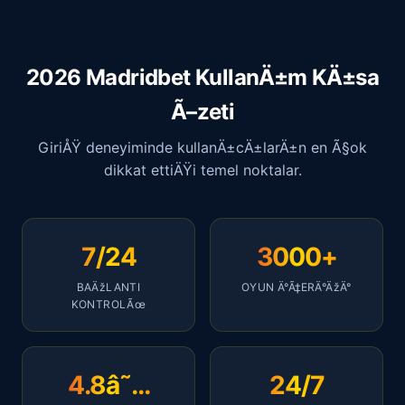
2026 Madridbet KullanÄ±m KÄ±sa
Ã–zeti
GiriÅŸ deneyiminde kullanÄ±cÄ±larÄ±n en Ã§ok
dikkat ettiÄŸi temel noktalar.
7/24
3000+
BAÄžLANTI
OYUN Ä°Ã‡ERÄ°ÄžÄ°
KONTROLÃœ
4.8â˜…
24/7