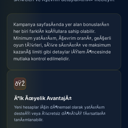
Kampanya sayfasÄ±nda yer alan bonuslarÄ±n
her biri farklÄ± koÅŸullara sahip olabilir.
Minimum yatÄ±rÄ±m, Ã§evrim oranÄ±, geÃ§erli
oyun tÃ¼rleri, sÃ¼re sÄ±nÄ±rÄ± ve maksimum
kazanÃ§ limiti gibi detaylar iÅŸlem Ã¶ncesinde
mutlaka kontrol edilmelidir.
ðŸŽ
Ä°lk Ãœyelik AvantajÄ±
Yeni hesaplar iÃ§in dÃ¶nemsel olarak yatÄ±rÄ±m
desteÄŸi veya Ã¼cretsiz dÃ¶nÃ¼ÅŸ fÄ±rsatlarÄ±
tanÄ±mlanabilir.