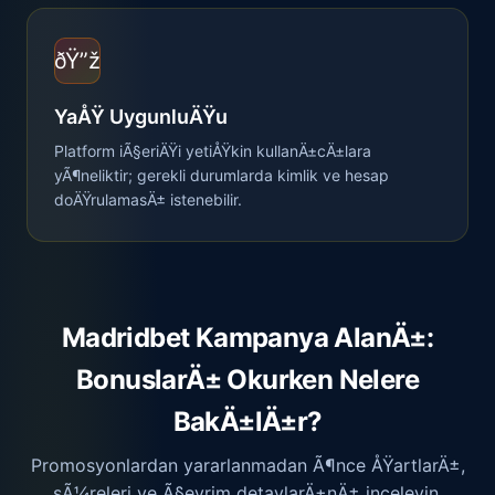
ðŸ”ž
YaÅŸ UygunluÄŸu
Platform iÃ§eriÄŸi yetiÅŸkin kullanÄ±cÄ±lara
yÃ¶neliktir; gerekli durumlarda kimlik ve hesap
doÄŸrulamasÄ± istenebilir.
Madridbet Kampanya AlanÄ±:
BonuslarÄ± Okurken Nelere
BakÄ±lÄ±r?
Promosyonlardan yararlanmadan Ã¶nce ÅŸartlarÄ±,
sÃ¼releri ve Ã§evrim detaylarÄ±nÄ± inceleyin.