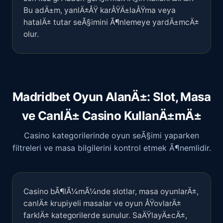
Bu adÄ±m, yanlÄ±ÅŸ karÅŸÄ±laÅŸma veya
hatalÄ± tutar seÃ§imini Ã¶nlemeye yardÄ±mcÄ±
olur.
Madridbet Oyun AlanÄ±: Slot, Masa
ve CanlÄ± Casino KullanÄ±mÄ±
Casino kategorilerinde oyun seÃ§imi yaparken
filtreleri ve masa bilgilerini kontrol etmek Ã¶nemlidir.
Casino bÃ¶lÃ¼mÃ¼nde slotlar, masa oyunlarÄ±,
canlÄ± krupiyeli masalar ve oyun ÅŸovlarÄ±
farklÄ± kategorilerde sunulur. SaÄŸlayÄ±cÄ±,