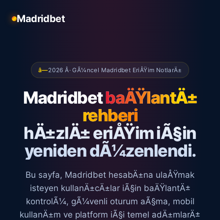
Madridbet
â—
2026 Â· GÃ¼ncel Madridbet EriÅŸim NotlarÄ±
Madridbet
baÄŸlantÄ±
rehberi
hÄ±zlÄ± eriÅŸim iÃ§in
yeniden dÃ¼zenlendi.
Bu sayfa, Madridbet hesabÄ±na ulaÅŸmak
isteyen kullanÄ±cÄ±lar iÃ§in baÄŸlantÄ±
kontrolÃ¼, gÃ¼venli oturum aÃ§ma, mobil
kullanÄ±m ve platform iÃ§i temel adÄ±mlarÄ±