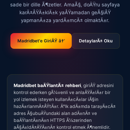
sade bir dille Ã¶zetler. AmaÃ§, doÄŸru sayfaya
karÄ±ÅŸÄ±klÄ±k yaÅŸamadan geÃ§iÅŸ
yapmanÄ±za yardÄ±mcÄ± olmaktÄ±r.
Madridbet'e GiriÅŸ â†’
DetaylarÄ± Oku
Madridbet baÄŸlantÄ± rehberi
, giriÅŸ adresini
kontrol ederken gÃ¼venli ve anlaÅŸÄ±lÄ±r bir
yol izlemek isteyen kullanÄ±cÄ±lar iÃ§in
hazÄ±rlanmÄ±ÅŸtÄ±r. Ä°lk adÄ±mda tarayÄ±cÄ±
adres Ã§ubuÄŸundaki alan adÄ±nÄ± ve
baÄŸlantÄ±nÄ±n HTTPS Ã¼zerinden
aÃ§Ä±ldÄ±ÄŸÄ±nÄ± kontrol etmek Ã¶nemlidir.