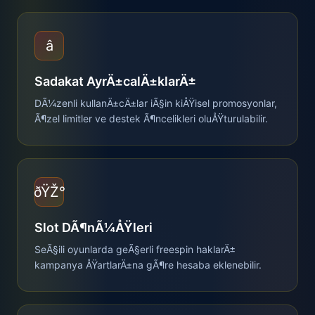
â­
Sadakat AyrÄ±calÄ±klarÄ±
DÃ¼zenli kullanÄ±cÄ±lar iÃ§in kiÅŸisel promosyonlar,
Ã¶zel limitler ve destek Ã¶ncelikleri oluÅŸturulabilir.
ðŸŽ°
Slot DÃ¶nÃ¼ÅŸleri
SeÃ§ili oyunlarda geÃ§erli freespin haklarÄ±
kampanya ÅŸartlarÄ±na gÃ¶re hesaba eklenebilir.