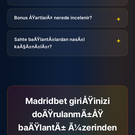
Bonus ÅŸartlarÄ± nerede incelenir?
Sahte baÄŸlantÄ±lardan nasÄ±l
kaÃ§Ä±nÄ±lÄ±r?
Madridbet giriÅŸinizi
doÄŸrulanmÄ±ÅŸ
baÄŸlantÄ± Ã¼zerinden