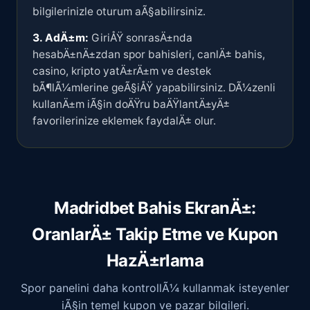
bilgilerinizle oturum aÃ§abilirsiniz.
3. AdÄ±m:
GiriÅŸ sonrasÄ±nda
hesabÄ±nÄ±zdan spor bahisleri, canlÄ± bahis,
casino, kripto yatÄ±rÄ±m ve destek
bÃ¶lÃ¼mlerine geÃ§iÅŸ yapabilirsiniz. DÃ¼zenli
kullanÄ±m iÃ§in doÄŸru baÄŸlantÄ±yÄ±
favorilerinize eklemek faydalÄ± olur.
Madridbet Bahis EkranÄ±:
OranlarÄ± Takip Etme ve Kupon
HazÄ±rlama
Spor panelini daha kontrollÃ¼ kullanmak isteyenler
iÃ§in temel kupon ve pazar bilgileri.