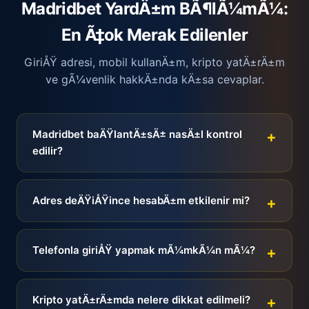
Madridbet YardÄ±m BÃ¶lÃ¼mÃ¼:
En Ã‡ok Merak Edilenler
GiriÅŸ adresi, mobil kullanÄ±m, kripto yatÄ±rÄ±m
ve gÃ¼venlik hakkÄ±nda kÄ±sa cevaplar.
Madridbet baÄŸlantÄ±sÄ± nasÄ±l kontrol
edilir?
Adres deÄŸiÅŸince hesabÄ±m etkilenir mi?
Telefonla giriÅŸ yapmak mÃ¼mkÃ¼n mÃ¼?
Kripto yatÄ±rÄ±mda nelere dikkat edilmeli?