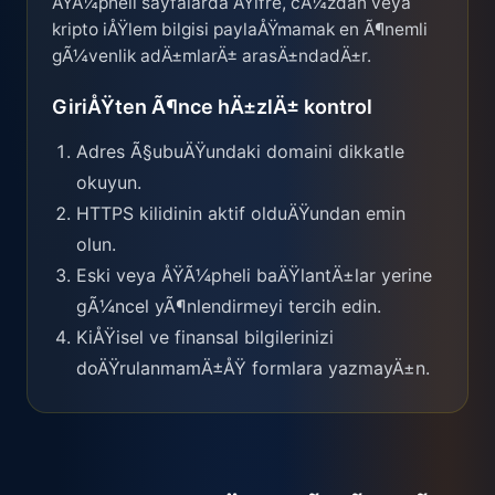
ÅŸÃ¼pheli sayfalarda ÅŸifre, cÃ¼zdan veya
kripto iÅŸlem bilgisi paylaÅŸmamak en Ã¶nemli
gÃ¼venlik adÄ±mlarÄ± arasÄ±ndadÄ±r.
GiriÅŸten Ã¶nce hÄ±zlÄ± kontrol
Adres Ã§ubuÄŸundaki domaini dikkatle
okuyun.
HTTPS kilidinin aktif olduÄŸundan emin
olun.
Eski veya ÅŸÃ¼pheli baÄŸlantÄ±lar yerine
gÃ¼ncel yÃ¶nlendirmeyi tercih edin.
KiÅŸisel ve finansal bilgilerinizi
doÄŸrulanmamÄ±ÅŸ formlara yazmayÄ±n.