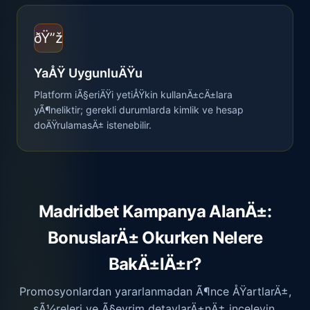
ðŸ”ž
YaÅŸ UygunluÄŸu
Platform iÃ§eriÄŸi yetiÅŸkin kullanÄ±cÄ±lara
yÃ¶neliktir; gerekli durumlarda kimlik ve hesap
doÄŸrulamasÄ± istenebilir.
Madridbet Kampanya AlanÄ±:
BonuslarÄ± Okurken Nelere
BakÄ±lÄ±r?
Promosyonlardan yararlanmadan Ã¶nce ÅŸartlarÄ±,
sÃ¼releri ve Ã§evrim detaylarÄ±nÄ± inceleyin.