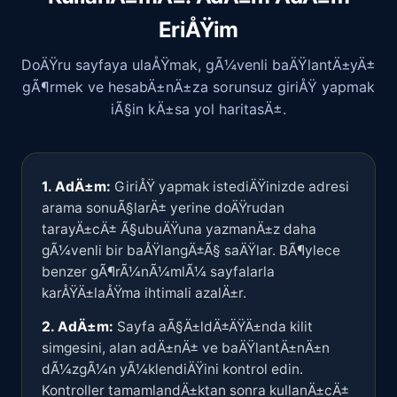
EriÅŸim
DoÄŸru sayfaya ulaÅŸmak, gÃ¼venli baÄŸlantÄ±yÄ±
gÃ¶rmek ve hesabÄ±nÄ±za sorunsuz giriÅŸ yapmak
iÃ§in kÄ±sa yol haritasÄ±.
1. AdÄ±m:
GiriÅŸ yapmak istediÄŸinizde adresi
arama sonuÃ§larÄ± yerine doÄŸrudan
tarayÄ±cÄ± Ã§ubuÄŸuna yazmanÄ±z daha
gÃ¼venli bir baÅŸlangÄ±Ã§ saÄŸlar. BÃ¶ylece
benzer gÃ¶rÃ¼nÃ¼mlÃ¼ sayfalarla
karÅŸÄ±laÅŸma ihtimali azalÄ±r.
2. AdÄ±m:
Sayfa aÃ§Ä±ldÄ±ÄŸÄ±nda kilit
simgesini, alan adÄ±nÄ± ve baÄŸlantÄ±nÄ±n
dÃ¼zgÃ¼n yÃ¼klendiÄŸini kontrol edin.
Kontroller tamamlandÄ±ktan sonra kullanÄ±cÄ±