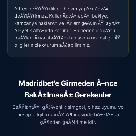
Adres deÄŸiÅŸiklikleri hesap yapÄ±nÄ±zÄ±
deÄŸiÅŸtirmez. KullanÄ±cÄ± adÄ±, bakiye,
kampanya haklarÄ± ve iÅŸlem geÃ§miÅŸi aynÄ±
Ã¼yelik altÄ±nda korunur. Bu nedenle doÄŸru
baÄŸlantÄ±ya ulaÅŸtÄ±ktan sonra normal giriÅŸ
bilgilerinizle oturum aÃ§abilirsiniz.
Madridbet'e Girmeden Ã–nce
BakÄ±lmasÄ± Gerekenler
BaÄŸlantÄ±, gÃ¼venlik simgesi, cihaz uyumu ve
hesap bilgileri giriÅŸ Ã¶ncesinde hÄ±zlÄ±ca
gÃ¶zden geÃ§irilmelidir.