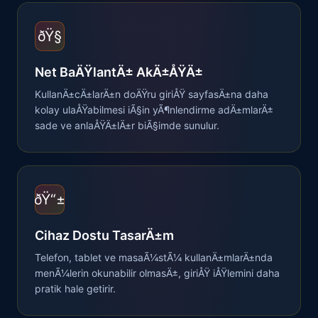
ðŸ§­
Net BaÄŸlantÄ± AkÄ±ÅŸÄ±
KullanÄ±cÄ±larÄ±n doÄŸru giriÅŸ sayfasÄ±na daha
kolay ulaÅŸabilmesi iÃ§in yÃ¶nlendirme adÄ±mlarÄ±
sade ve anlaÅŸÄ±lÄ±r biÃ§imde sunulur.
ðŸ“±
Cihaz Dostu TasarÄ±m
Telefon, tablet ve masaÃ¼stÃ¼ kullanÄ±mlarÄ±nda
menÃ¼lerin okunabilir olmasÄ±, giriÅŸ iÅŸlemini daha
pratik hale getirir.