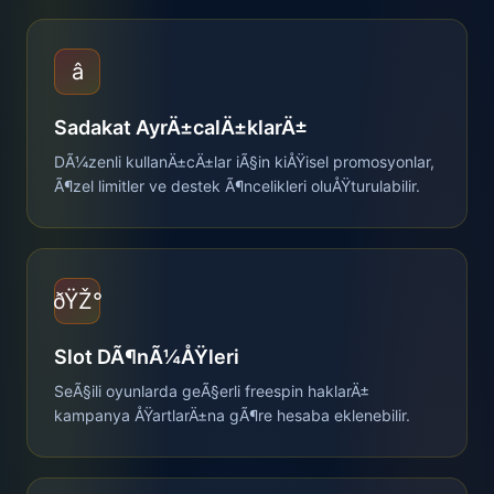
â­
Sadakat AyrÄ±calÄ±klarÄ±
DÃ¼zenli kullanÄ±cÄ±lar iÃ§in kiÅŸisel promosyonlar,
Ã¶zel limitler ve destek Ã¶ncelikleri oluÅŸturulabilir.
ðŸŽ°
Slot DÃ¶nÃ¼ÅŸleri
SeÃ§ili oyunlarda geÃ§erli freespin haklarÄ±
kampanya ÅŸartlarÄ±na gÃ¶re hesaba eklenebilir.