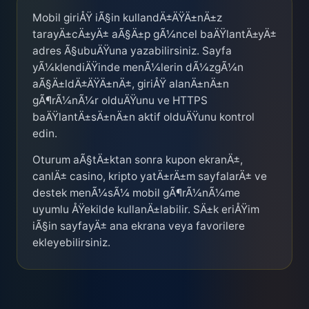
Mobil giriÅŸ iÃ§in kullandÄ±ÄŸÄ±nÄ±z
tarayÄ±cÄ±yÄ± aÃ§Ä±p gÃ¼ncel baÄŸlantÄ±yÄ±
adres Ã§ubuÄŸuna yazabilirsiniz. Sayfa
yÃ¼klendiÄŸinde menÃ¼lerin dÃ¼zgÃ¼n
aÃ§Ä±ldÄ±ÄŸÄ±nÄ±, giriÅŸ alanÄ±nÄ±n
gÃ¶rÃ¼nÃ¼r olduÄŸunu ve HTTPS
baÄŸlantÄ±sÄ±nÄ±n aktif olduÄŸunu kontrol
edin.
Oturum aÃ§tÄ±ktan sonra kupon ekranÄ±,
canlÄ± casino, kripto yatÄ±rÄ±m sayfalarÄ± ve
destek menÃ¼sÃ¼ mobil gÃ¶rÃ¼nÃ¼me
uyumlu ÅŸekilde kullanÄ±labilir. SÄ±k eriÅŸim
iÃ§in sayfayÄ± ana ekrana veya favorilere
ekleyebilirsiniz.