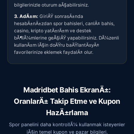
bilgilerinizle oturum aÃ§abilirsiniz.
3. AdÄ±m:
GiriÅŸ sonrasÄ±nda
hesabÄ±nÄ±zdan spor bahisleri, canlÄ± bahis,
casino, kripto yatÄ±rÄ±m ve destek
bÃ¶lÃ¼mlerine geÃ§iÅŸ yapabilirsiniz. DÃ¼zenli
kullanÄ±m iÃ§in doÄŸru baÄŸlantÄ±yÄ±
favorilerinize eklemek faydalÄ± olur.
Madridbet Bahis EkranÄ±:
OranlarÄ± Takip Etme ve Kupon
HazÄ±rlama
Spor panelini daha kontrollÃ¼ kullanmak isteyenler
iÃ§in temel kupon ve pazar bilgileri.