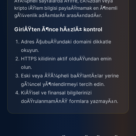
ÅŸÃ¼pheli sayfalarda ÅŸifre, cÃ¼zdan veya
kripto iÅŸlem bilgisi paylaÅŸmamak en Ã¶nemli
gÃ¼venlik adÄ±mlarÄ± arasÄ±ndadÄ±r.
GiriÅŸten Ã¶nce hÄ±zlÄ± kontrol
Adres Ã§ubuÄŸundaki domaini dikkatle
okuyun.
HTTPS kilidinin aktif olduÄŸundan emin
olun.
Eski veya ÅŸÃ¼pheli baÄŸlantÄ±lar yerine
gÃ¼ncel yÃ¶nlendirmeyi tercih edin.
KiÅŸisel ve finansal bilgilerinizi
doÄŸrulanmamÄ±ÅŸ formlara yazmayÄ±n.