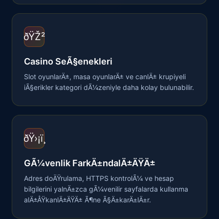
ðŸŽ²
Casino SeÃ§enekleri
Slot oyunlarÄ±, masa oyunlarÄ± ve canlÄ± krupiyeli
iÃ§erikler kategori dÃ¼zeniyle daha kolay bulunabilir.
ðŸ›¡ï¸
GÃ¼venlik FarkÄ±ndalÄ±ÄŸÄ±
Adres doÄŸrulama, HTTPS kontrolÃ¼ ve hesap
bilgilerini yalnÄ±zca gÃ¼venilir sayfalarda kullanma
alÄ±ÅŸkanlÄ±ÄŸÄ± Ã¶ne Ã§Ä±karÄ±lÄ±r.