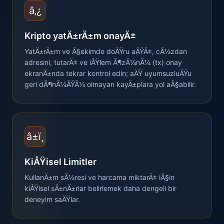
â‚¿
Kripto yatÄ±rÄ±m onayÄ±
YatÄ±rÄ±m ve Ã§ekimde doÄŸru aÄŸÄ±, cÃ¼zdan
adresini, tutarÄ± ve iÅŸlem Ã¶zÃ¼nÃ¼ (tx) onay
ekranÄ±nda tekrar kontrol edin; aÄŸ uyumsuzluÄŸu
geri dÃ¶nÃ¼ÅŸÃ¼ olmayan kayÄ±plara yol aÃ§abilir.
â±ï¸
KiÅŸisel Limitler
KullanÄ±m sÃ¼resi ve harcama miktarÄ± iÃ§in
kiÅŸisel sÄ±nÄ±rlar belirlemek daha dengeli bir
deneyim saÄŸlar.