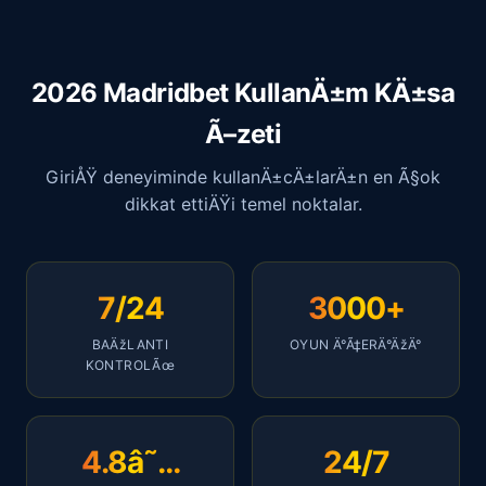
2026 Madridbet KullanÄ±m KÄ±sa
Ã–zeti
GiriÅŸ deneyiminde kullanÄ±cÄ±larÄ±n en Ã§ok
dikkat ettiÄŸi temel noktalar.
7/24
3000+
BAÄžLANTI
OYUN Ä°Ã‡ERÄ°ÄžÄ°
KONTROLÃœ
4.8â˜…
24/7