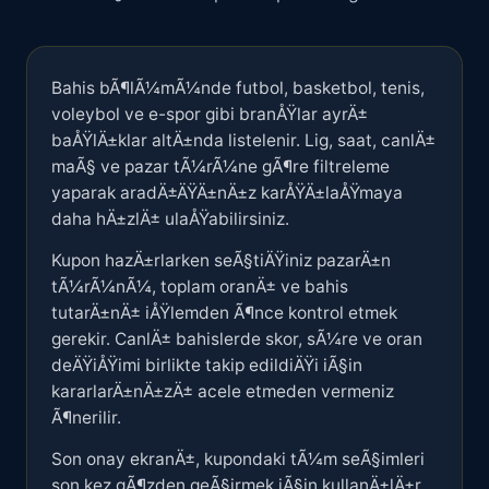
Bahis bÃ¶lÃ¼mÃ¼nde futbol, basketbol, tenis,
voleybol ve e-spor gibi branÅŸlar ayrÄ±
baÅŸlÄ±klar altÄ±nda listelenir. Lig, saat, canlÄ±
maÃ§ ve pazar tÃ¼rÃ¼ne gÃ¶re filtreleme
yaparak aradÄ±ÄŸÄ±nÄ±z karÅŸÄ±laÅŸmaya
daha hÄ±zlÄ± ulaÅŸabilirsiniz.
Kupon hazÄ±rlarken seÃ§tiÄŸiniz pazarÄ±n
tÃ¼rÃ¼nÃ¼, toplam oranÄ± ve bahis
tutarÄ±nÄ± iÅŸlemden Ã¶nce kontrol etmek
gerekir. CanlÄ± bahislerde skor, sÃ¼re ve oran
deÄŸiÅŸimi birlikte takip edildiÄŸi iÃ§in
kararlarÄ±nÄ±zÄ± acele etmeden vermeniz
Ã¶nerilir.
Son onay ekranÄ±, kupondaki tÃ¼m seÃ§imleri
son kez gÃ¶zden geÃ§irmek iÃ§in kullanÄ±lÄ±r.