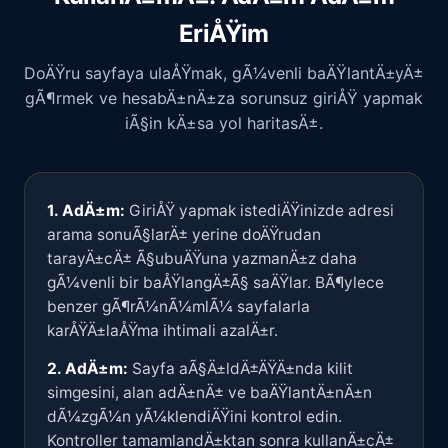
EriÅŸim
DoÄŸru sayfaya ulaÅŸmak, gÃ¼venli baÄŸlantÄ±yÄ±
gÃ¶rmek ve hesabÄ±nÄ±za sorunsuz giriÅŸ yapmak
iÃ§in kÄ±sa yol haritasÄ±.
1. AdÄ±m:
GiriÅŸ yapmak istediÄŸinizde adresi
arama sonuÃ§larÄ± yerine doÄŸrudan
tarayÄ±cÄ± Ã§ubuÄŸuna yazmanÄ±z daha
gÃ¼venli bir baÅŸlangÄ±Ã§ saÄŸlar. BÃ¶ylece
benzer gÃ¶rÃ¼nÃ¼mlÃ¼ sayfalarla
karÅŸÄ±laÅŸma ihtimali azalÄ±r.
2. AdÄ±m:
Sayfa aÃ§Ä±ldÄ±ÄŸÄ±nda kilit
simgesini, alan adÄ±nÄ± ve baÄŸlantÄ±nÄ±n
dÃ¼zgÃ¼n yÃ¼klendiÄŸini kontrol edin.
Kontroller tamamlandÄ±ktan sonra kullanÄ±cÄ±