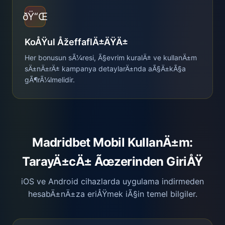
ðŸ“Œ
KoÅŸul ÅžeffaflÄ±ÄŸÄ±
Her bonusun sÃ¼resi, Ã§evrim kuralÄ± ve kullanÄ±m
sÄ±nÄ±rÄ± kampanya detaylarÄ±nda aÃ§Ä±kÃ§a
gÃ¶rÃ¼lmelidir.
Madridbet Mobil KullanÄ±m:
TarayÄ±cÄ± Ãœzerinden GiriÅŸ
iOS ve Android cihazlarda uygulama indirmeden
hesabÄ±nÄ±za eriÅŸmek iÃ§in temel bilgiler.