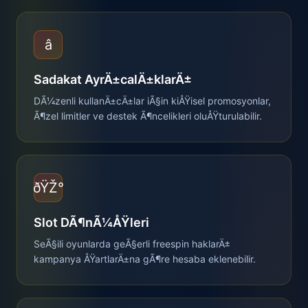
â­
Sadakat AyrÄ±calÄ±klarÄ±
DÃ¼zenli kullanÄ±cÄ±lar iÃ§in kiÅŸisel promosyonlar,
Ã¶zel limitler ve destek Ã¶ncelikleri oluÅŸturulabilir.
ðŸŽ°
Slot DÃ¶nÃ¼ÅŸleri
SeÃ§ili oyunlarda geÃ§erli freespin haklarÄ±
kampanya ÅŸartlarÄ±na gÃ¶re hesaba eklenebilir.