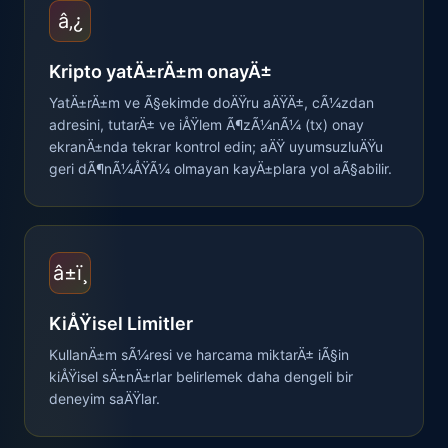
â‚¿
Kripto yatÄ±rÄ±m onayÄ±
YatÄ±rÄ±m ve Ã§ekimde doÄŸru aÄŸÄ±, cÃ¼zdan
adresini, tutarÄ± ve iÅŸlem Ã¶zÃ¼nÃ¼ (tx) onay
ekranÄ±nda tekrar kontrol edin; aÄŸ uyumsuzluÄŸu
geri dÃ¶nÃ¼ÅŸÃ¼ olmayan kayÄ±plara yol aÃ§abilir.
â±ï¸
KiÅŸisel Limitler
KullanÄ±m sÃ¼resi ve harcama miktarÄ± iÃ§in
kiÅŸisel sÄ±nÄ±rlar belirlemek daha dengeli bir
deneyim saÄŸlar.