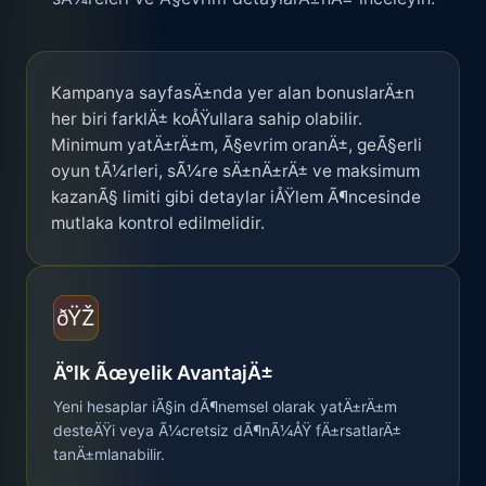
Kampanya sayfasÄ±nda yer alan bonuslarÄ±n
her biri farklÄ± koÅŸullara sahip olabilir.
Minimum yatÄ±rÄ±m, Ã§evrim oranÄ±, geÃ§erli
oyun tÃ¼rleri, sÃ¼re sÄ±nÄ±rÄ± ve maksimum
kazanÃ§ limiti gibi detaylar iÅŸlem Ã¶ncesinde
mutlaka kontrol edilmelidir.
ðŸŽ
Ä°lk Ãœyelik AvantajÄ±
Yeni hesaplar iÃ§in dÃ¶nemsel olarak yatÄ±rÄ±m
desteÄŸi veya Ã¼cretsiz dÃ¶nÃ¼ÅŸ fÄ±rsatlarÄ±
tanÄ±mlanabilir.