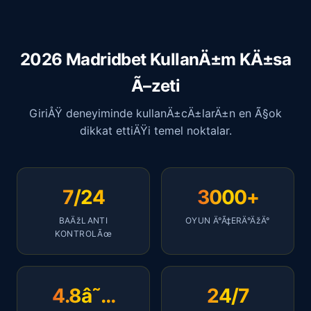
2026 Madridbet KullanÄ±m KÄ±sa
Ã–zeti
GiriÅŸ deneyiminde kullanÄ±cÄ±larÄ±n en Ã§ok
dikkat ettiÄŸi temel noktalar.
7/24
3000+
BAÄžLANTI
OYUN Ä°Ã‡ERÄ°ÄžÄ°
KONTROLÃœ
4.8â˜…
24/7