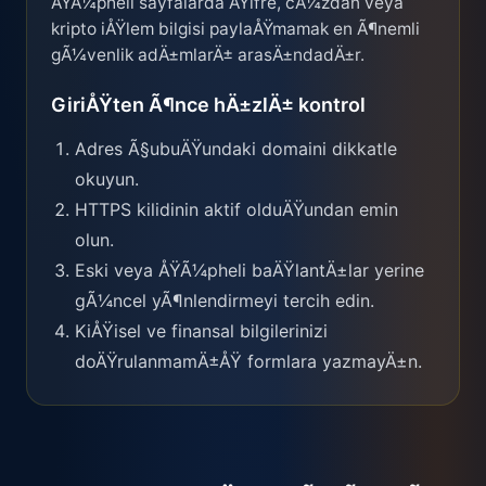
ÅŸÃ¼pheli sayfalarda ÅŸifre, cÃ¼zdan veya
kripto iÅŸlem bilgisi paylaÅŸmamak en Ã¶nemli
gÃ¼venlik adÄ±mlarÄ± arasÄ±ndadÄ±r.
GiriÅŸten Ã¶nce hÄ±zlÄ± kontrol
Adres Ã§ubuÄŸundaki domaini dikkatle
okuyun.
HTTPS kilidinin aktif olduÄŸundan emin
olun.
Eski veya ÅŸÃ¼pheli baÄŸlantÄ±lar yerine
gÃ¼ncel yÃ¶nlendirmeyi tercih edin.
KiÅŸisel ve finansal bilgilerinizi
doÄŸrulanmamÄ±ÅŸ formlara yazmayÄ±n.