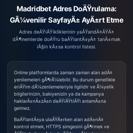
Madridbet Adres DoÄŸrulama:
GÃ¼venilir SayfayÄ± AyÄ±rt Etme
Adres deÄŸiÅŸikliklerinin yaÅŸandÄ±ÄŸÄ±
dÃ¶nemlerde doÄŸru baÄŸlantÄ±yÄ± tanÄ±mak
iÃ§in kÄ±sa kontrol listesi.
Online platformlarda zaman zaman alan adÄ±
yenilemeleri gÃ¶rÃ¼lebilir. Bu durum genellikle
eriÅŸim dÃ¼zenlemeleriyle ilgilidir ve Ã¼yelik
bilgilerinizin, bakiyenizin ya da kampanya
haklarÄ±nÄ±zÄ±n deÄŸiÅŸtiÄŸi anlamÄ±na
gelmez.
BaÄŸlantÄ±ya ulaÅŸÄ±rken alan adÄ±nÄ±
kontrol etmek, HTTPS simgesini gÃ¶rmek ve