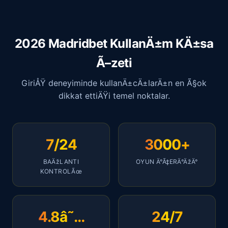
2026 Madridbet KullanÄ±m KÄ±sa
Ã–zeti
GiriÅŸ deneyiminde kullanÄ±cÄ±larÄ±n en Ã§ok
dikkat ettiÄŸi temel noktalar.
7/24
3000+
BAÄžLANTI
OYUN Ä°Ã‡ERÄ°ÄžÄ°
KONTROLÃœ
4.8â˜…
24/7