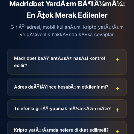
Madridbet YardÄ±m BÃ¶lÃ¼mÃ¼:
En Ã‡ok Merak Edilenler
GiriÅŸ adresi, mobil kullanÄ±m, kripto yatÄ±rÄ±m
ve gÃ¼venlik hakkÄ±nda kÄ±sa cevaplar.
Madridbet baÄŸlantÄ±sÄ± nasÄ±l kontrol
edilir?
Adres deÄŸiÅŸince hesabÄ±m etkilenir mi?
Telefonla giriÅŸ yapmak mÃ¼mkÃ¼n mÃ¼?
Kripto yatÄ±rÄ±mda nelere dikkat edilmeli?