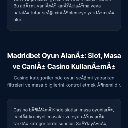
Bu adÄ±m, yanlÄ±ÅŸ karÅŸÄ±laÅŸma veya
hatalÄ± tutar seÃ§imini Ã¶nlemeye yardÄ±mcÄ±
olur.
Madridbet Oyun AlanÄ±: Slot, Masa
ve CanlÄ± Casino KullanÄ±mÄ±
Casino kategorilerinde oyun seÃ§imi yaparken
filtreleri ve masa bilgilerini kontrol etmek Ã¶nemlidir.
Casino bÃ¶lÃ¼mÃ¼nde slotlar, masa oyunlarÄ±,
canlÄ± krupiyeli masalar ve oyun ÅŸovlarÄ±
farklÄ± kategorilerde sunulur. SaÄŸlayÄ±cÄ±,