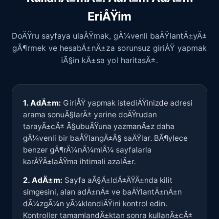
EriÅŸim
DoÄŸru sayfaya ulaÅŸmak, gÃ¼venli baÄŸlantÄ±yÄ±
gÃ¶rmek ve hesabÄ±nÄ±za sorunsuz giriÅŸ yapmak
iÃ§in kÄ±sa yol haritasÄ±.
1. AdÄ±m:
GiriÅŸ yapmak istediÄŸinizde adresi
arama sonuÃ§larÄ± yerine doÄŸrudan
tarayÄ±cÄ± Ã§ubuÄŸuna yazmanÄ±z daha
gÃ¼venli bir baÅŸlangÄ±Ã§ saÄŸlar. BÃ¶ylece
benzer gÃ¶rÃ¼nÃ¼mlÃ¼ sayfalarla
karÅŸÄ±laÅŸma ihtimali azalÄ±r.
2. AdÄ±m:
Sayfa aÃ§Ä±ldÄ±ÄŸÄ±nda kilit
simgesini, alan adÄ±nÄ± ve baÄŸlantÄ±nÄ±n
dÃ¼zgÃ¼n yÃ¼klendiÄŸini kontrol edin.
Kontroller tamamlandÄ±ktan sonra kullanÄ±cÄ±