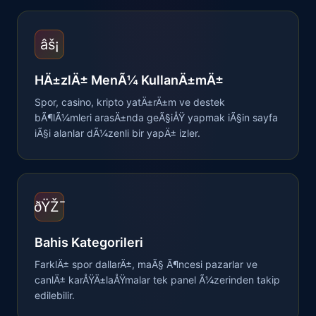
âš¡
HÄ±zlÄ± MenÃ¼ KullanÄ±mÄ±
Spor, casino, kripto yatÄ±rÄ±m ve destek
bÃ¶lÃ¼mleri arasÄ±nda geÃ§iÅŸ yapmak iÃ§in sayfa
iÃ§i alanlar dÃ¼zenli bir yapÄ± izler.
ðŸŽ¯
Bahis Kategorileri
FarklÄ± spor dallarÄ±, maÃ§ Ã¶ncesi pazarlar ve
canlÄ± karÅŸÄ±laÅŸmalar tek panel Ã¼zerinden takip
edilebilir.