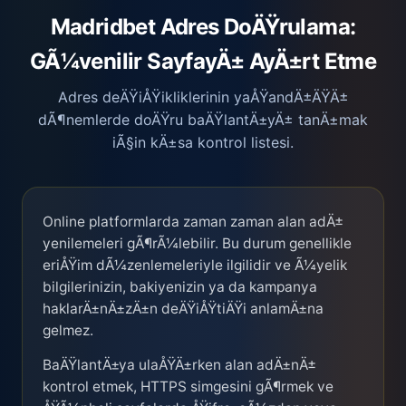
Madridbet Adres DoÄŸrulama:
GÃ¼venilir SayfayÄ± AyÄ±rt Etme
Adres deÄŸiÅŸikliklerinin yaÅŸandÄ±ÄŸÄ±
dÃ¶nemlerde doÄŸru baÄŸlantÄ±yÄ± tanÄ±mak
iÃ§in kÄ±sa kontrol listesi.
Online platformlarda zaman zaman alan adÄ±
yenilemeleri gÃ¶rÃ¼lebilir. Bu durum genellikle
eriÅŸim dÃ¼zenlemeleriyle ilgilidir ve Ã¼yelik
bilgilerinizin, bakiyenizin ya da kampanya
haklarÄ±nÄ±zÄ±n deÄŸiÅŸtiÄŸi anlamÄ±na
gelmez.
BaÄŸlantÄ±ya ulaÅŸÄ±rken alan adÄ±nÄ±
kontrol etmek, HTTPS simgesini gÃ¶rmek ve