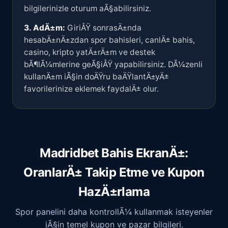
bilgilerinizle oturum aÃ§abilirsiniz.
3. AdÄ±m:
GiriÅŸ sonrasÄ±nda
hesabÄ±nÄ±zdan spor bahisleri, canlÄ± bahis,
casino, kripto yatÄ±rÄ±m ve destek
bÃ¶lÃ¼mlerine geÃ§iÅŸ yapabilirsiniz. DÃ¼zenli
kullanÄ±m iÃ§in doÄŸru baÄŸlantÄ±yÄ±
favorilerinize eklemek faydalÄ± olur.
Madridbet Bahis EkranÄ±:
OranlarÄ± Takip Etme ve Kupon
HazÄ±rlama
Spor panelini daha kontrollÃ¼ kullanmak isteyenler
iÃ§in temel kupon ve pazar bilgileri.