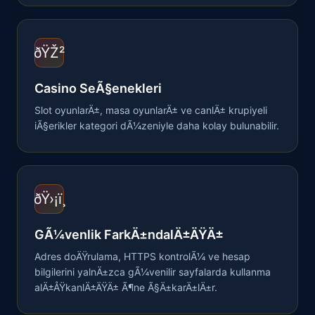
ðŸŽ²
Casino SeÃ§enekleri
Slot oyunlarÄ±, masa oyunlarÄ± ve canlÄ± krupiyeli
iÃ§erikler kategori dÃ¼zeniyle daha kolay bulunabilir.
ðŸ›¡ï¸
GÃ¼venlik FarkÄ±ndalÄ±ÄŸÄ±
Adres doÄŸrulama, HTTPS kontrolÃ¼ ve hesap
bilgilerini yalnÄ±zca gÃ¼venilir sayfalarda kullanma
alÄ±ÅŸkanlÄ±ÄŸÄ± Ã¶ne Ã§Ä±karÄ±lÄ±r.