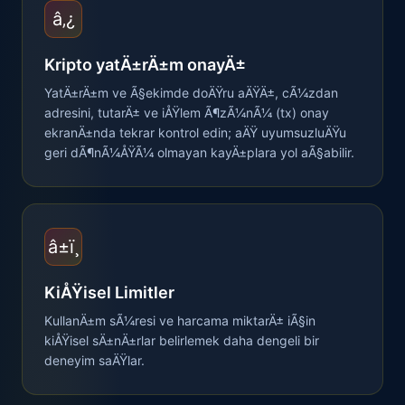
â‚¿
Kripto yatÄ±rÄ±m onayÄ±
YatÄ±rÄ±m ve Ã§ekimde doÄŸru aÄŸÄ±, cÃ¼zdan
adresini, tutarÄ± ve iÅŸlem Ã¶zÃ¼nÃ¼ (tx) onay
ekranÄ±nda tekrar kontrol edin; aÄŸ uyumsuzluÄŸu
geri dÃ¶nÃ¼ÅŸÃ¼ olmayan kayÄ±plara yol aÃ§abilir.
â±ï¸
KiÅŸisel Limitler
KullanÄ±m sÃ¼resi ve harcama miktarÄ± iÃ§in
kiÅŸisel sÄ±nÄ±rlar belirlemek daha dengeli bir
deneyim saÄŸlar.