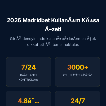
2026 Madridbet KullanÄ±m KÄ±sa
Ã–zeti
GiriÅŸ deneyiminde kullanÄ±cÄ±larÄ±n en Ã§ok
dikkat ettiÄŸi temel noktalar.
7/24
3000+
BAÄžLANTI
OYUN Ä°Ã‡ERÄ°ÄžÄ°
KONTROLÃœ
4.8â˜…
24/7