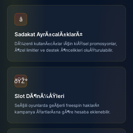
â­
Sadakat AyrÄ±calÄ±klarÄ±
DÃ¼zenli kullanÄ±cÄ±lar iÃ§in kiÅŸisel promosyonlar,
Ã¶zel limitler ve destek Ã¶ncelikleri oluÅŸturulabilir.
ðŸŽ°
Slot DÃ¶nÃ¼ÅŸleri
SeÃ§ili oyunlarda geÃ§erli freespin haklarÄ±
kampanya ÅŸartlarÄ±na gÃ¶re hesaba eklenebilir.