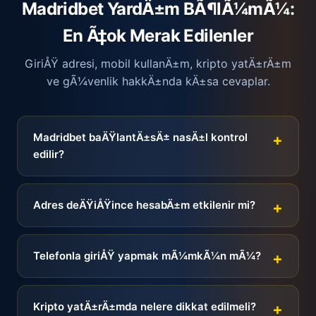
Madridbet YardÄ±m BÃ¶lÃ¼mÃ¼:
En Ã‡ok Merak Edilenler
GiriÅŸ adresi, mobil kullanÄ±m, kripto yatÄ±rÄ±m
ve gÃ¼venlik hakkÄ±nda kÄ±sa cevaplar.
Madridbet baÄŸlantÄ±sÄ± nasÄ±l kontrol
edilir?
Adres deÄŸiÅŸince hesabÄ±m etkilenir mi?
Telefonla giriÅŸ yapmak mÃ¼mkÃ¼n mÃ¼?
Kripto yatÄ±rÄ±mda nelere dikkat edilmeli?