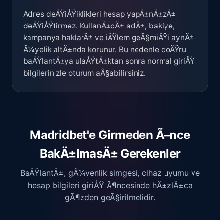
Adres deÄŸiÅŸiklikleri hesap yapÄ±nÄ±zÄ±
deÄŸiÅŸtirmez. KullanÄ±cÄ± adÄ±, bakiye,
kampanya haklarÄ± ve iÅŸlem geÃ§miÅŸi aynÄ±
Ã¼yelik altÄ±nda korunur. Bu nedenle doÄŸru
baÄŸlantÄ±ya ulaÅŸtÄ±ktan sonra normal giriÅŸ
bilgilerinizle oturum aÃ§abilirsiniz.
Madridbet'e Girmeden Ã–nce
BakÄ±lmasÄ± Gerekenler
BaÄŸlantÄ±, gÃ¼venlik simgesi, cihaz uyumu ve
hesap bilgileri giriÅŸ Ã¶ncesinde hÄ±zlÄ±ca
gÃ¶zden geÃ§irilmelidir.