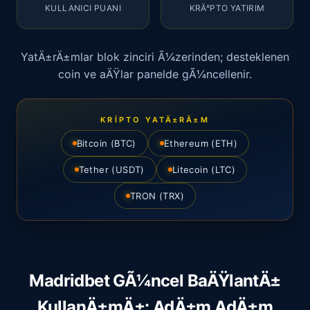
KULLANICI PUANI
KRÄ°PTO YATIRIM
YatÄ±rÄ±mlar blok zinciri Ã¼zerinden; desteklenen
coin ve aÄŸlar panelde gÃ¼ncellenir.
KRIPTO YATÄ±RÄ±M
Bitcoin (BTC)
Ethereum (ETH)
Tether (USDT)
Litecoin (LTC)
TRON (TRX)
Madridbet GÃ¼ncel BaÄŸlantÄ±
KullanÄ±mÄ±: AdÄ±m AdÄ±m