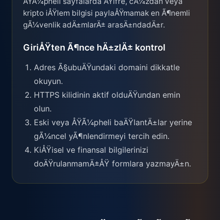
ÅŸÃ¼pheli sayfalarda ÅŸifre, cÃ¼zdan veya
kripto iÅŸlem bilgisi paylaÅŸmamak en Ã¶nemli
gÃ¼venlik adÄ±mlarÄ± arasÄ±ndadÄ±r.
GiriÅŸten Ã¶nce hÄ±zlÄ± kontrol
Adres Ã§ubuÄŸundaki domaini dikkatle
okuyun.
HTTPS kilidinin aktif olduÄŸundan emin
olun.
Eski veya ÅŸÃ¼pheli baÄŸlantÄ±lar yerine
gÃ¼ncel yÃ¶nlendirmeyi tercih edin.
KiÅŸisel ve finansal bilgilerinizi
doÄŸrulanmamÄ±ÅŸ formlara yazmayÄ±n.