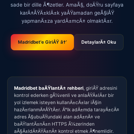
sade bir dille Ã¶zetler. AmaÃ§, doÄŸru sayfaya
karÄ±ÅŸÄ±klÄ±k yaÅŸamadan geÃ§iÅŸ
yapmanÄ±za yardÄ±mcÄ± olmaktÄ±r.
Madridbet'e GiriÅŸ â†’
DetaylarÄ± Oku
Madridbet baÄŸlantÄ± rehberi
, giriÅŸ adresini
kontrol ederken gÃ¼venli ve anlaÅŸÄ±lÄ±r bir
yol izlemek isteyen kullanÄ±cÄ±lar iÃ§in
hazÄ±rlanmÄ±ÅŸtÄ±r. Ä°lk adÄ±mda tarayÄ±cÄ±
adres Ã§ubuÄŸundaki alan adÄ±nÄ± ve
baÄŸlantÄ±nÄ±n HTTPS Ã¼zerinden
aÃ§Ä±ldÄ±ÄŸÄ±nÄ± kontrol etmek Ã¶nemlidir.