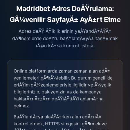
Madridbet Adres DoÄŸrulama:
GÃ¼venilir SayfayÄ± AyÄ±rt Etme
Adres deÄŸiÅŸikliklerinin yaÅŸandÄ±ÄŸÄ±
dÃ¶nemlerde doÄŸru baÄŸlantÄ±yÄ± tanÄ±mak
iÃ§in kÄ±sa kontrol listesi.
Online platformlarda zaman zaman alan adÄ±
yenilemeleri gÃ¶rÃ¼lebilir. Bu durum genellikle
eriÅŸim dÃ¼zenlemeleriyle ilgilidir ve Ã¼yelik
bilgilerinizin, bakiyenizin ya da kampanya
haklarÄ±nÄ±zÄ±n deÄŸiÅŸtiÄŸi anlamÄ±na
gelmez.
BaÄŸlantÄ±ya ulaÅŸÄ±rken alan adÄ±nÄ±
kontrol etmek, HTTPS simgesini gÃ¶rmek ve