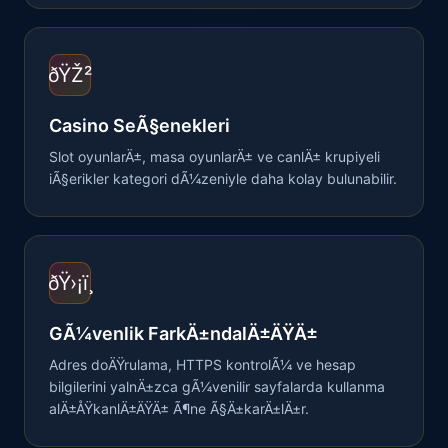
ðŸŽ²
Casino SeÃ§enekleri
Slot oyunlarÄ±, masa oyunlarÄ± ve canlÄ± krupiyeli
iÃ§erikler kategori dÃ¼zeniyle daha kolay bulunabilir.
ðŸ›¡ï¸
GÃ¼venlik FarkÄ±ndalÄ±ÄŸÄ±
Adres doÄŸrulama, HTTPS kontrolÃ¼ ve hesap
bilgilerini yalnÄ±zca gÃ¼venilir sayfalarda kullanma
alÄ±ÅŸkanlÄ±ÄŸÄ± Ã¶ne Ã§Ä±karÄ±lÄ±r.