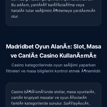
Bu adÄ±m, yanlÄ±ÅŸ karÅŸÄ±laÅŸma veya
hatalÄ± tutar seÃ§imini Ã¶nlemeye yardÄ±mcÄ±
olur.
Madridbet Oyun AlanÄ±: Slot, Masa
ve CanlÄ± Casino KullanÄ±mÄ±
Casino kategorilerinde oyun seÃ§imi yaparken
filtreleri ve masa bilgilerini kontrol etmek Ã¶nemlidir.
Casino bÃ¶lÃ¼mÃ¼nde slotlar, masa oyunlarÄ±,
canlÄ± krupiyeli masalar ve oyun ÅŸovlarÄ±
farklÄ± kategorilerde sunulur. SaÄŸlayÄ±cÄ±,