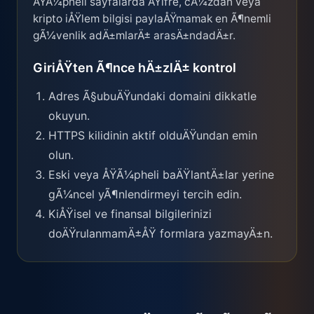
ÅŸÃ¼pheli sayfalarda ÅŸifre, cÃ¼zdan veya
kripto iÅŸlem bilgisi paylaÅŸmamak en Ã¶nemli
gÃ¼venlik adÄ±mlarÄ± arasÄ±ndadÄ±r.
GiriÅŸten Ã¶nce hÄ±zlÄ± kontrol
Adres Ã§ubuÄŸundaki domaini dikkatle
okuyun.
HTTPS kilidinin aktif olduÄŸundan emin
olun.
Eski veya ÅŸÃ¼pheli baÄŸlantÄ±lar yerine
gÃ¼ncel yÃ¶nlendirmeyi tercih edin.
KiÅŸisel ve finansal bilgilerinizi
doÄŸrulanmamÄ±ÅŸ formlara yazmayÄ±n.