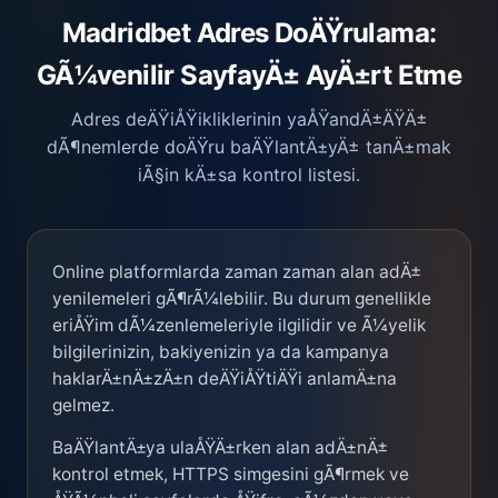
Madridbet Adres DoÄŸrulama:
GÃ¼venilir SayfayÄ± AyÄ±rt Etme
Adres deÄŸiÅŸikliklerinin yaÅŸandÄ±ÄŸÄ±
dÃ¶nemlerde doÄŸru baÄŸlantÄ±yÄ± tanÄ±mak
iÃ§in kÄ±sa kontrol listesi.
Online platformlarda zaman zaman alan adÄ±
yenilemeleri gÃ¶rÃ¼lebilir. Bu durum genellikle
eriÅŸim dÃ¼zenlemeleriyle ilgilidir ve Ã¼yelik
bilgilerinizin, bakiyenizin ya da kampanya
haklarÄ±nÄ±zÄ±n deÄŸiÅŸtiÄŸi anlamÄ±na
gelmez.
BaÄŸlantÄ±ya ulaÅŸÄ±rken alan adÄ±nÄ±
kontrol etmek, HTTPS simgesini gÃ¶rmek ve