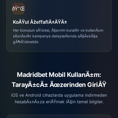
ðŸ“Œ
KoÅŸul ÅžeffaflÄ±ÄŸÄ±
Her bonusun sÃ¼resi, Ã§evrim kuralÄ± ve kullanÄ±m
sÄ±nÄ±rÄ± kampanya detaylarÄ±nda aÃ§Ä±kÃ§a
gÃ¶rÃ¼lmelidir.
Madridbet Mobil KullanÄ±m:
TarayÄ±cÄ± Ãœzerinden GiriÅŸ
iOS ve Android cihazlarda uygulama indirmeden
hesabÄ±nÄ±za eriÅŸmek iÃ§in temel bilgiler.