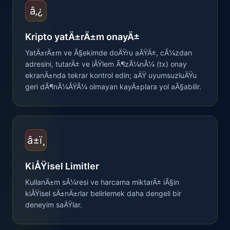
â‚¿
Kripto yatÄ±rÄ±m onayÄ±
YatÄ±rÄ±m ve Ã§ekimde doÄŸru aÄŸÄ±, cÃ¼zdan
adresini, tutarÄ± ve iÅŸlem Ã¶zÃ¼nÃ¼ (tx) onay
ekranÄ±nda tekrar kontrol edin; aÄŸ uyumsuzluÄŸu
geri dÃ¶nÃ¼ÅŸÃ¼ olmayan kayÄ±plara yol aÃ§abilir.
â±ï¸
KiÅŸisel Limitler
KullanÄ±m sÃ¼resi ve harcama miktarÄ± iÃ§in
kiÅŸisel sÄ±nÄ±rlar belirlemek daha dengeli bir
deneyim saÄŸlar.