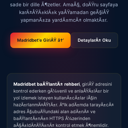
sade bir dille Ã¶zetler. AmaÃ§, doÄŸru sayfaya
karÄ±ÅŸÄ±klÄ±k yaÅŸamadan geÃ§iÅŸ
yapmanÄ±za yardÄ±mcÄ± olmaktÄ±r.
Madridbet'e GiriÅŸ â†’
DetaylarÄ± Oku
Madridbet baÄŸlantÄ± rehberi
, giriÅŸ adresini
kontrol ederken gÃ¼venli ve anlaÅŸÄ±lÄ±r bir
yol izlemek isteyen kullanÄ±cÄ±lar iÃ§in
hazÄ±rlanmÄ±ÅŸtÄ±r. Ä°lk adÄ±mda tarayÄ±cÄ±
adres Ã§ubuÄŸundaki alan adÄ±nÄ± ve
baÄŸlantÄ±nÄ±n HTTPS Ã¼zerinden
aÃ§Ä±ldÄ±ÄŸÄ±nÄ± kontrol etmek Ã¶nemlidir.