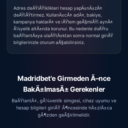
Adres deÄŸiÅŸiklikleri hesap yapÄ±nÄ±zÄ±
deÄŸiÅŸtirmez. KullanÄ±cÄ± adÄ±, bakiye,
kampanya haklarÄ± ve iÅŸlem geÃ§miÅŸi aynÄ±
Ã¼yelik altÄ±nda korunur. Bu nedenle doÄŸru
baÄŸlantÄ±ya ulaÅŸtÄ±ktan sonra normal giriÅŸ
bilgilerinizle oturum aÃ§abilirsiniz.
Madridbet'e Girmeden Ã–nce
BakÄ±lmasÄ± Gerekenler
BaÄŸlantÄ±, gÃ¼venlik simgesi, cihaz uyumu ve
hesap bilgileri giriÅŸ Ã¶ncesinde hÄ±zlÄ±ca
gÃ¶zden geÃ§irilmelidir.