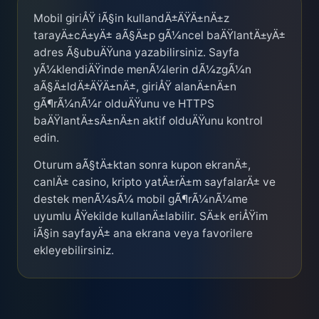
Mobil giriÅŸ iÃ§in kullandÄ±ÄŸÄ±nÄ±z
tarayÄ±cÄ±yÄ± aÃ§Ä±p gÃ¼ncel baÄŸlantÄ±yÄ±
adres Ã§ubuÄŸuna yazabilirsiniz. Sayfa
yÃ¼klendiÄŸinde menÃ¼lerin dÃ¼zgÃ¼n
aÃ§Ä±ldÄ±ÄŸÄ±nÄ±, giriÅŸ alanÄ±nÄ±n
gÃ¶rÃ¼nÃ¼r olduÄŸunu ve HTTPS
baÄŸlantÄ±sÄ±nÄ±n aktif olduÄŸunu kontrol
edin.
Oturum aÃ§tÄ±ktan sonra kupon ekranÄ±,
canlÄ± casino, kripto yatÄ±rÄ±m sayfalarÄ± ve
destek menÃ¼sÃ¼ mobil gÃ¶rÃ¼nÃ¼me
uyumlu ÅŸekilde kullanÄ±labilir. SÄ±k eriÅŸim
iÃ§in sayfayÄ± ana ekrana veya favorilere
ekleyebilirsiniz.