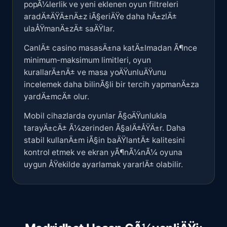
popÃ¼lerlik ve yeni eklenen oyun filtreleri
aradÄ±ÄŸÄ±nÄ±z iÃ§eriÄŸe daha hÄ±zlÄ±
ulaÅŸmanÄ±zÄ± saÄŸlar.
CanlÄ± casino masasÄ±na katÄ±lmadan Ã¶nce
minimum-maksimum limitleri, oyun
kurallarÄ±nÄ± ve masa yoÄŸunluÄŸunu
incelemek daha bilinÃ§li bir tercih yapmanÄ±za
yardÄ±mcÄ± olur.
Mobil cihazlarda oyunlar Ã§oÄŸunlukla
tarayÄ±cÄ± Ã¼zerinden Ã§alÄ±ÅŸÄ±r. Daha
stabil kullanÄ±m iÃ§in baÄŸlantÄ± kalitesini
kontrol etmek ve ekran yÃ¶nÃ¼nÃ¼ oyuna
uygun ÅŸekilde ayarlamak yararlÄ± olabilir.