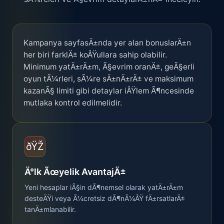
Kampanya sayfasÄ±nda yer alan bonuslarÄ±n
her biri farklÄ± koÅŸullara sahip olabilir.
Minimum yatÄ±rÄ±m, Ã§evrim oranÄ±, geÃ§erli
oyun tÃ¼rleri, sÃ¼re sÄ±nÄ±rÄ± ve maksimum
kazanÃ§ limiti gibi detaylar iÅŸlem Ã¶ncesinde
mutlaka kontrol edilmelidir.
ðŸŽ
Ä°lk Ãœyelik AvantajÄ±
Yeni hesaplar iÃ§in dÃ¶nemsel olarak yatÄ±rÄ±m
desteÄŸi veya Ã¼cretsiz dÃ¶nÃ¼ÅŸ fÄ±rsatlarÄ±
tanÄ±mlanabilir.