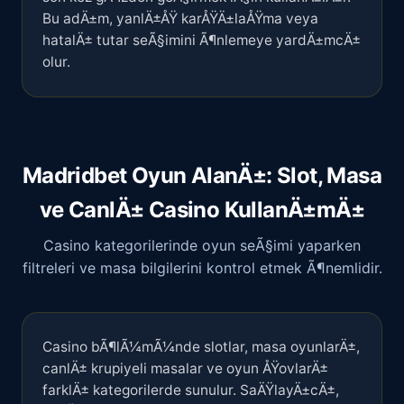
Bu adÄ±m, yanlÄ±ÅŸ karÅŸÄ±laÅŸma veya
hatalÄ± tutar seÃ§imini Ã¶nlemeye yardÄ±mcÄ±
olur.
Madridbet Oyun AlanÄ±: Slot, Masa
ve CanlÄ± Casino KullanÄ±mÄ±
Casino kategorilerinde oyun seÃ§imi yaparken
filtreleri ve masa bilgilerini kontrol etmek Ã¶nemlidir.
Casino bÃ¶lÃ¼mÃ¼nde slotlar, masa oyunlarÄ±,
canlÄ± krupiyeli masalar ve oyun ÅŸovlarÄ±
farklÄ± kategorilerde sunulur. SaÄŸlayÄ±cÄ±,