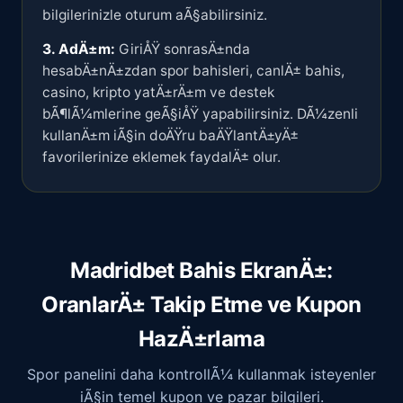
bilgilerinizle oturum aÃ§abilirsiniz.
3. AdÄ±m:
GiriÅŸ sonrasÄ±nda
hesabÄ±nÄ±zdan spor bahisleri, canlÄ± bahis,
casino, kripto yatÄ±rÄ±m ve destek
bÃ¶lÃ¼mlerine geÃ§iÅŸ yapabilirsiniz. DÃ¼zenli
kullanÄ±m iÃ§in doÄŸru baÄŸlantÄ±yÄ±
favorilerinize eklemek faydalÄ± olur.
Madridbet Bahis EkranÄ±:
OranlarÄ± Takip Etme ve Kupon
HazÄ±rlama
Spor panelini daha kontrollÃ¼ kullanmak isteyenler
iÃ§in temel kupon ve pazar bilgileri.