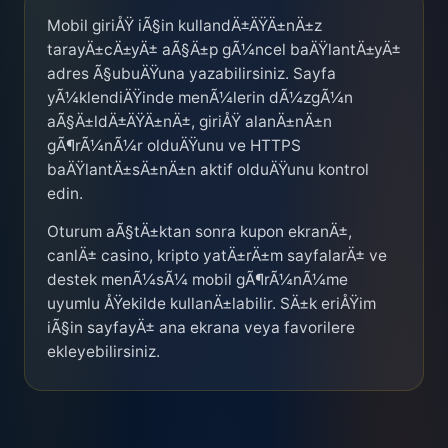
Mobil giriÅŸ iÃ§in kullandÄ±ÄŸÄ±nÄ±z
tarayÄ±cÄ±yÄ± aÃ§Ä±p gÃ¼ncel baÄŸlantÄ±yÄ±
adres Ã§ubuÄŸuna yazabilirsiniz. Sayfa
yÃ¼klendiÄŸinde menÃ¼lerin dÃ¼zgÃ¼n
aÃ§Ä±ldÄ±ÄŸÄ±nÄ±, giriÅŸ alanÄ±nÄ±n
gÃ¶rÃ¼nÃ¼r olduÄŸunu ve HTTPS
baÄŸlantÄ±sÄ±nÄ±n aktif olduÄŸunu kontrol
edin.
Oturum aÃ§tÄ±ktan sonra kupon ekranÄ±,
canlÄ± casino, kripto yatÄ±rÄ±m sayfalarÄ± ve
destek menÃ¼sÃ¼ mobil gÃ¶rÃ¼nÃ¼me
uyumlu ÅŸekilde kullanÄ±labilir. SÄ±k eriÅŸim
iÃ§in sayfayÄ± ana ekrana veya favorilere
ekleyebilirsiniz.