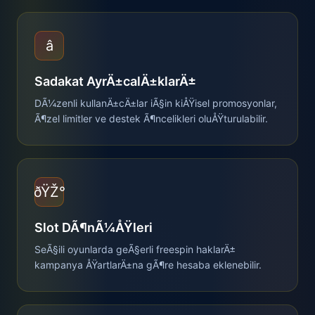
â­
Sadakat AyrÄ±calÄ±klarÄ±
DÃ¼zenli kullanÄ±cÄ±lar iÃ§in kiÅŸisel promosyonlar,
Ã¶zel limitler ve destek Ã¶ncelikleri oluÅŸturulabilir.
ðŸŽ°
Slot DÃ¶nÃ¼ÅŸleri
SeÃ§ili oyunlarda geÃ§erli freespin haklarÄ±
kampanya ÅŸartlarÄ±na gÃ¶re hesaba eklenebilir.