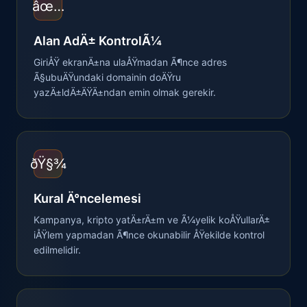
âœ…
Alan AdÄ± KontrolÃ¼
GiriÅŸ ekranÄ±na ulaÅŸmadan Ã¶nce adres
Ã§ubuÄŸundaki domainin doÄŸru
yazÄ±ldÄ±ÄŸÄ±ndan emin olmak gerekir.
ðŸ§¾
Kural Ä°ncelemesi
Kampanya, kripto yatÄ±rÄ±m ve Ã¼yelik koÅŸullarÄ±
iÅŸlem yapmadan Ã¶nce okunabilir ÅŸekilde kontrol
edilmelidir.