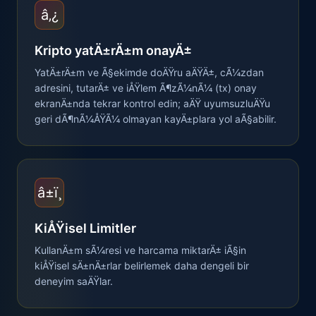
â‚¿
Kripto yatÄ±rÄ±m onayÄ±
YatÄ±rÄ±m ve Ã§ekimde doÄŸru aÄŸÄ±, cÃ¼zdan
adresini, tutarÄ± ve iÅŸlem Ã¶zÃ¼nÃ¼ (tx) onay
ekranÄ±nda tekrar kontrol edin; aÄŸ uyumsuzluÄŸu
geri dÃ¶nÃ¼ÅŸÃ¼ olmayan kayÄ±plara yol aÃ§abilir.
â±ï¸
KiÅŸisel Limitler
KullanÄ±m sÃ¼resi ve harcama miktarÄ± iÃ§in
kiÅŸisel sÄ±nÄ±rlar belirlemek daha dengeli bir
deneyim saÄŸlar.