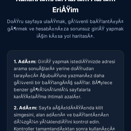
EriÅŸim
DoÄŸru sayfaya ulaÅŸmak, gÃ¼venli baÄŸlantÄ±yÄ±
gÃ¶rmek ve hesabÄ±nÄ±za sorunsuz giriÅŸ yapmak
iÃ§in kÄ±sa yol haritasÄ±.
1. AdÄ±m:
GiriÅŸ yapmak istediÄŸinizde adresi
arama sonuÃ§larÄ± yerine doÄŸrudan
tarayÄ±cÄ± Ã§ubuÄŸuna yazmanÄ±z daha
gÃ¼venli bir baÅŸlangÄ±Ã§ saÄŸlar. BÃ¶ylece
benzer gÃ¶rÃ¼nÃ¼mlÃ¼ sayfalarla
karÅŸÄ±laÅŸma ihtimali azalÄ±r.
2. AdÄ±m:
Sayfa aÃ§Ä±ldÄ±ÄŸÄ±nda kilit
simgesini, alan adÄ±nÄ± ve baÄŸlantÄ±nÄ±n
dÃ¼zgÃ¼n yÃ¼klendiÄŸini kontrol edin.
Kontroller tamamlandÄ±ktan sonra kullanÄ±cÄ±