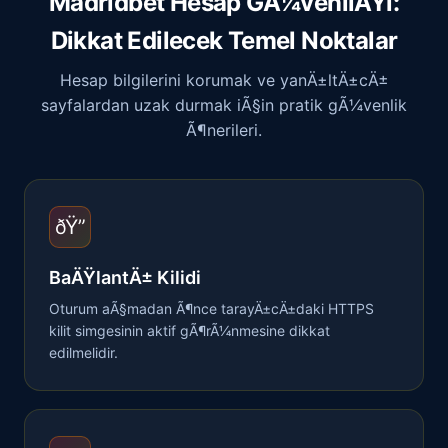
Madridbet Hesap GÃ¼venliÄŸi:
Dikkat Edilecek Temel Noktalar
Hesap bilgilerini korumak ve yanÄ±ltÄ±cÄ±
sayfalardan uzak durmak iÃ§in pratik gÃ¼venlik
Ã¶nerileri.
ðŸ”
BaÄŸlantÄ± Kilidi
Oturum aÃ§madan Ã¶nce tarayÄ±cÄ±daki HTTPS
kilit simgesinin aktif gÃ¶rÃ¼nmesine dikkat
edilmelidir.