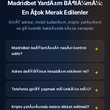
Madridbet YardÄ±m BÃ¶lÃ¼mÃ¼:
En Ã‡ok Merak Edilenler
GiriÅŸ adresi, mobil kullanÄ±m, kripto yatÄ±rÄ±m
ve gÃ¼venlik hakkÄ±nda kÄ±sa cevaplar.
Madridbet baÄŸlantÄ±sÄ± nasÄ±l kontrol
edilir?
Adres deÄŸiÅŸince hesabÄ±m etkilenir mi?
Telefonla giriÅŸ yapmak mÃ¼mkÃ¼n mÃ¼?
Kripto yatÄ±rÄ±mda nelere dikkat edilmeli?