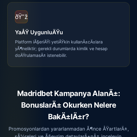
ðŸ”ž
YaÅŸ UygunluÄŸu
Platform iÃ§eriÄŸi yetiÅŸkin kullanÄ±cÄ±lara
yÃ¶neliktir; gerekli durumlarda kimlik ve hesap
doÄŸrulamasÄ± istenebilir.
Madridbet Kampanya AlanÄ±:
BonuslarÄ± Okurken Nelere
BakÄ±lÄ±r?
Promosyonlardan yararlanmadan Ã¶nce ÅŸartlarÄ±,
sÃ¼releri ve Ã§evrim detaylarÄ±nÄ± inceleyin.