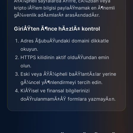
ÅŸÃ¼pheli sayfalarda ÅŸifre, cÃ¼zdan veya
kripto iÅŸlem bilgisi paylaÅŸmamak en Ã¶nemli
gÃ¼venlik adÄ±mlarÄ± arasÄ±ndadÄ±r.
GiriÅŸten Ã¶nce hÄ±zlÄ± kontrol
Adres Ã§ubuÄŸundaki domaini dikkatle
okuyun.
HTTPS kilidinin aktif olduÄŸundan emin
olun.
Eski veya ÅŸÃ¼pheli baÄŸlantÄ±lar yerine
gÃ¼ncel yÃ¶nlendirmeyi tercih edin.
KiÅŸisel ve finansal bilgilerinizi
doÄŸrulanmamÄ±ÅŸ formlara yazmayÄ±n.