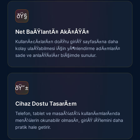
ðŸ§­
Net BaÄŸlantÄ± AkÄ±ÅŸÄ±
KullanÄ±cÄ±larÄ±n doÄŸru giriÅŸ sayfasÄ±na daha
kolay ulaÅŸabilmesi iÃ§in yÃ¶nlendirme adÄ±mlarÄ±
sade ve anlaÅŸÄ±lÄ±r biÃ§imde sunulur.
ðŸ“±
Cihaz Dostu TasarÄ±m
Telefon, tablet ve masaÃ¼stÃ¼ kullanÄ±mlarÄ±nda
menÃ¼lerin okunabilir olmasÄ±, giriÅŸ iÅŸlemini daha
pratik hale getirir.