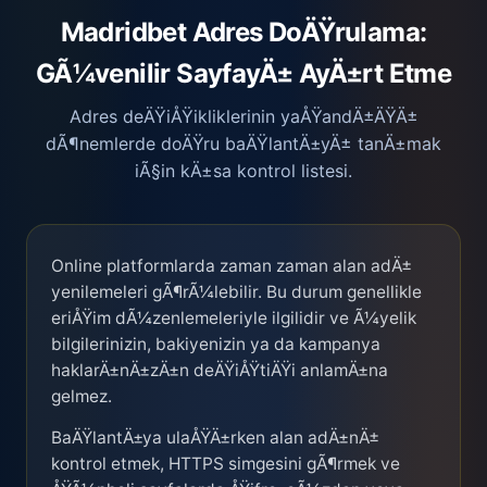
Madridbet Adres DoÄŸrulama:
GÃ¼venilir SayfayÄ± AyÄ±rt Etme
Adres deÄŸiÅŸikliklerinin yaÅŸandÄ±ÄŸÄ±
dÃ¶nemlerde doÄŸru baÄŸlantÄ±yÄ± tanÄ±mak
iÃ§in kÄ±sa kontrol listesi.
Online platformlarda zaman zaman alan adÄ±
yenilemeleri gÃ¶rÃ¼lebilir. Bu durum genellikle
eriÅŸim dÃ¼zenlemeleriyle ilgilidir ve Ã¼yelik
bilgilerinizin, bakiyenizin ya da kampanya
haklarÄ±nÄ±zÄ±n deÄŸiÅŸtiÄŸi anlamÄ±na
gelmez.
BaÄŸlantÄ±ya ulaÅŸÄ±rken alan adÄ±nÄ±
kontrol etmek, HTTPS simgesini gÃ¶rmek ve