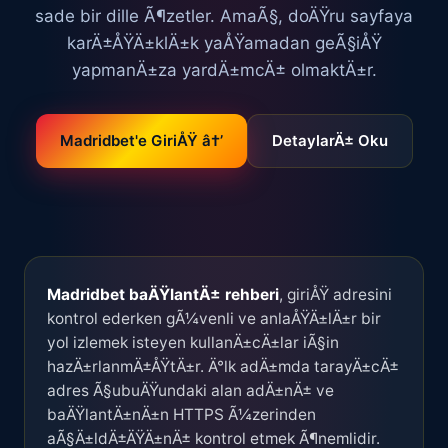
sade bir dille Ã¶zetler. AmaÃ§, doÄŸru sayfaya
karÄ±ÅŸÄ±klÄ±k yaÅŸamadan geÃ§iÅŸ
yapmanÄ±za yardÄ±mcÄ± olmaktÄ±r.
Madridbet'e GiriÅŸ â†’
DetaylarÄ± Oku
Madridbet baÄŸlantÄ± rehberi
, giriÅŸ adresini
kontrol ederken gÃ¼venli ve anlaÅŸÄ±lÄ±r bir
yol izlemek isteyen kullanÄ±cÄ±lar iÃ§in
hazÄ±rlanmÄ±ÅŸtÄ±r. Ä°lk adÄ±mda tarayÄ±cÄ±
adres Ã§ubuÄŸundaki alan adÄ±nÄ± ve
baÄŸlantÄ±nÄ±n HTTPS Ã¼zerinden
aÃ§Ä±ldÄ±ÄŸÄ±nÄ± kontrol etmek Ã¶nemlidir.