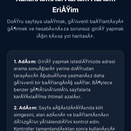
EriÅŸim
DoÄŸru sayfaya ulaÅŸmak, gÃ¼venli baÄŸlantÄ±yÄ±
gÃ¶rmek ve hesabÄ±nÄ±za sorunsuz giriÅŸ yapmak
iÃ§in kÄ±sa yol haritasÄ±.
1. AdÄ±m:
GiriÅŸ yapmak istediÄŸinizde adresi
arama sonuÃ§larÄ± yerine doÄŸrudan
tarayÄ±cÄ± Ã§ubuÄŸuna yazmanÄ±z daha
gÃ¼venli bir baÅŸlangÄ±Ã§ saÄŸlar. BÃ¶ylece
benzer gÃ¶rÃ¼nÃ¼mlÃ¼ sayfalarla
karÅŸÄ±laÅŸma ihtimali azalÄ±r.
2. AdÄ±m:
Sayfa aÃ§Ä±ldÄ±ÄŸÄ±nda kilit
simgesini, alan adÄ±nÄ± ve baÄŸlantÄ±nÄ±n
dÃ¼zgÃ¼n yÃ¼klendiÄŸini kontrol edin.
Kontroller tamamlandÄ±ktan sonra kullanÄ±cÄ±