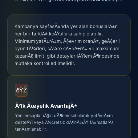
Kampanya sayfasÄ±nda yer alan bonuslarÄ±n
her biri farklÄ± koÅŸullara sahip olabilir.
Minimum yatÄ±rÄ±m, Ã§evrim oranÄ±, geÃ§erli
oyun tÃ¼rleri, sÃ¼re sÄ±nÄ±rÄ± ve maksimum
kazanÃ§ limiti gibi detaylar iÅŸlem Ã¶ncesinde
mutlaka kontrol edilmelidir.
ðŸŽ
Ä°lk Ãœyelik AvantajÄ±
Yeni hesaplar iÃ§in dÃ¶nemsel olarak yatÄ±rÄ±m
desteÄŸi veya Ã¼cretsiz dÃ¶nÃ¼ÅŸ fÄ±rsatlarÄ±
tanÄ±mlanabilir.