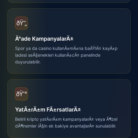
ðŸ”„
Ä°ade KampanyalarÄ±
Spor ya da casino kullanÄ±mÄ±na baÄŸlÄ± kayÄ±p
iadesi seÃ§enekleri kullanÄ±cÄ± panelinde
duyurulabilir.
ðŸ’°
YatÄ±rÄ±m FÄ±rsatlarÄ±
Belirli kripto yatÄ±rÄ±m kampanyalarÄ± veya Ã¶zel
dÃ¶nemler iÃ§in ek bakiye avantajlarÄ± sunulabilir.