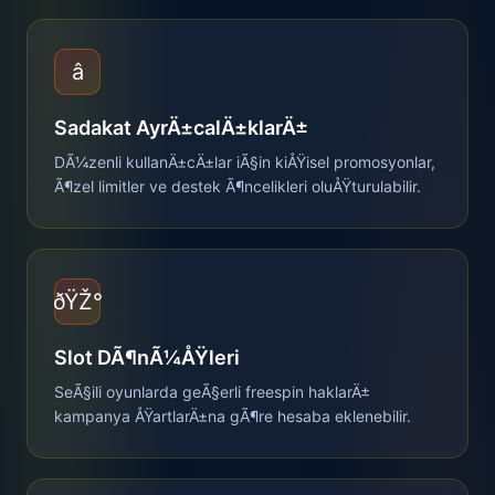
â­
Sadakat AyrÄ±calÄ±klarÄ±
DÃ¼zenli kullanÄ±cÄ±lar iÃ§in kiÅŸisel promosyonlar,
Ã¶zel limitler ve destek Ã¶ncelikleri oluÅŸturulabilir.
ðŸŽ°
Slot DÃ¶nÃ¼ÅŸleri
SeÃ§ili oyunlarda geÃ§erli freespin haklarÄ±
kampanya ÅŸartlarÄ±na gÃ¶re hesaba eklenebilir.