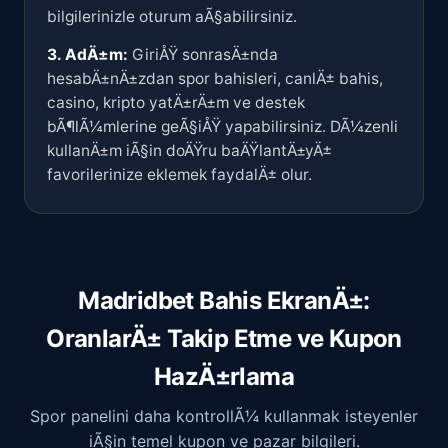
bilgilerinizle oturum aÃ§abilirsiniz.
3. AdÄ±m:
GiriÅŸ sonrasÄ±nda
hesabÄ±nÄ±zdan spor bahisleri, canlÄ± bahis,
casino, kripto yatÄ±rÄ±m ve destek
bÃ¶lÃ¼mlerine geÃ§iÅŸ yapabilirsiniz. DÃ¼zenli
kullanÄ±m iÃ§in doÄŸru baÄŸlantÄ±yÄ±
favorilerinize eklemek faydalÄ± olur.
Madridbet Bahis EkranÄ±:
OranlarÄ± Takip Etme ve Kupon
HazÄ±rlama
Spor panelini daha kontrollÃ¼ kullanmak isteyenler
iÃ§in temel kupon ve pazar bilgileri.