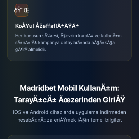
ðŸ“Œ
KoÅŸul ÅžeffaflÄ±ÄŸÄ±
Her bonusun sÃ¼resi, Ã§evrim kuralÄ± ve kullanÄ±m
sÄ±nÄ±rÄ± kampanya detaylarÄ±nda aÃ§Ä±kÃ§a
gÃ¶rÃ¼lmelidir.
Madridbet Mobil KullanÄ±m:
TarayÄ±cÄ± Ãœzerinden GiriÅŸ
iOS ve Android cihazlarda uygulama indirmeden
hesabÄ±nÄ±za eriÅŸmek iÃ§in temel bilgiler.