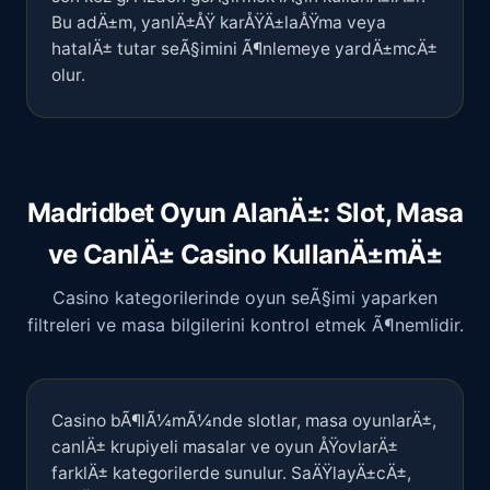
Bu adÄ±m, yanlÄ±ÅŸ karÅŸÄ±laÅŸma veya
hatalÄ± tutar seÃ§imini Ã¶nlemeye yardÄ±mcÄ±
olur.
Madridbet Oyun AlanÄ±: Slot, Masa
ve CanlÄ± Casino KullanÄ±mÄ±
Casino kategorilerinde oyun seÃ§imi yaparken
filtreleri ve masa bilgilerini kontrol etmek Ã¶nemlidir.
Casino bÃ¶lÃ¼mÃ¼nde slotlar, masa oyunlarÄ±,
canlÄ± krupiyeli masalar ve oyun ÅŸovlarÄ±
farklÄ± kategorilerde sunulur. SaÄŸlayÄ±cÄ±,