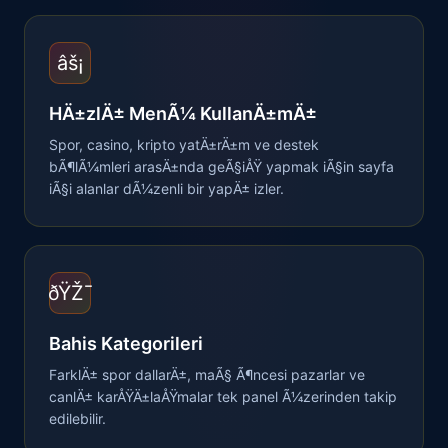
âš¡
HÄ±zlÄ± MenÃ¼ KullanÄ±mÄ±
Spor, casino, kripto yatÄ±rÄ±m ve destek
bÃ¶lÃ¼mleri arasÄ±nda geÃ§iÅŸ yapmak iÃ§in sayfa
iÃ§i alanlar dÃ¼zenli bir yapÄ± izler.
ðŸŽ¯
Bahis Kategorileri
FarklÄ± spor dallarÄ±, maÃ§ Ã¶ncesi pazarlar ve
canlÄ± karÅŸÄ±laÅŸmalar tek panel Ã¼zerinden takip
edilebilir.