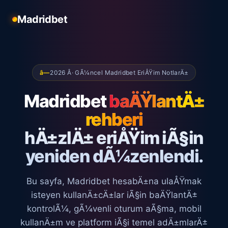
Madridbet
â—
2026 Â· GÃ¼ncel Madridbet EriÅŸim NotlarÄ±
Madridbet
baÄŸlantÄ±
rehberi
hÄ±zlÄ± eriÅŸim iÃ§in
yeniden dÃ¼zenlendi.
Bu sayfa, Madridbet hesabÄ±na ulaÅŸmak
isteyen kullanÄ±cÄ±lar iÃ§in baÄŸlantÄ±
kontrolÃ¼, gÃ¼venli oturum aÃ§ma, mobil
kullanÄ±m ve platform iÃ§i temel adÄ±mlarÄ±