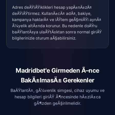
Adres deÄŸiÅŸiklikleri hesap yapÄ±nÄ±zÄ±
deÄŸiÅŸtirmez. KullanÄ±cÄ± adÄ±, bakiye,
kampanya haklarÄ± ve iÅŸlem geÃ§miÅŸi aynÄ±
Ã¼yelik altÄ±nda korunur. Bu nedenle doÄŸru
baÄŸlantÄ±ya ulaÅŸtÄ±ktan sonra normal giriÅŸ
bilgilerinizle oturum aÃ§abilirsiniz.
Madridbet'e Girmeden Ã–nce
BakÄ±lmasÄ± Gerekenler
BaÄŸlantÄ±, gÃ¼venlik simgesi, cihaz uyumu ve
hesap bilgileri giriÅŸ Ã¶ncesinde hÄ±zlÄ±ca
gÃ¶zden geÃ§irilmelidir.