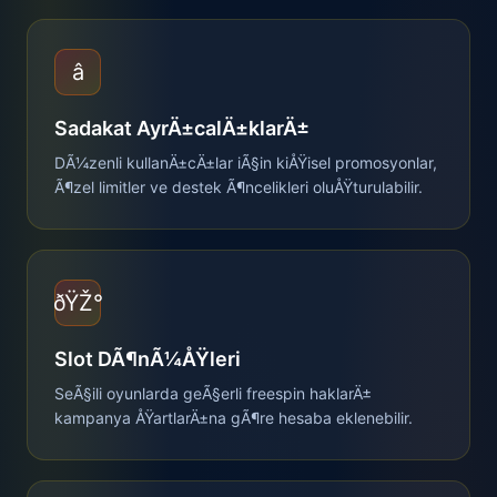
â­
Sadakat AyrÄ±calÄ±klarÄ±
DÃ¼zenli kullanÄ±cÄ±lar iÃ§in kiÅŸisel promosyonlar,
Ã¶zel limitler ve destek Ã¶ncelikleri oluÅŸturulabilir.
ðŸŽ°
Slot DÃ¶nÃ¼ÅŸleri
SeÃ§ili oyunlarda geÃ§erli freespin haklarÄ±
kampanya ÅŸartlarÄ±na gÃ¶re hesaba eklenebilir.