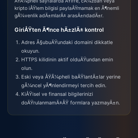
ÅŸÃ¼pheli sayfalarda ÅŸifre, cÃ¼zdan veya
kripto iÅŸlem bilgisi paylaÅŸmamak en Ã¶nemli
gÃ¼venlik adÄ±mlarÄ± arasÄ±ndadÄ±r.
GiriÅŸten Ã¶nce hÄ±zlÄ± kontrol
Adres Ã§ubuÄŸundaki domaini dikkatle
okuyun.
HTTPS kilidinin aktif olduÄŸundan emin
olun.
Eski veya ÅŸÃ¼pheli baÄŸlantÄ±lar yerine
gÃ¼ncel yÃ¶nlendirmeyi tercih edin.
KiÅŸisel ve finansal bilgilerinizi
doÄŸrulanmamÄ±ÅŸ formlara yazmayÄ±n.