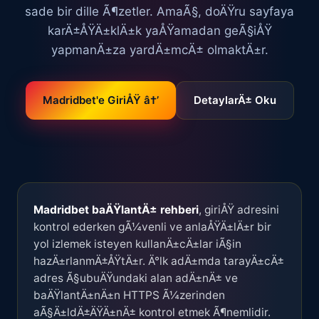
sade bir dille Ã¶zetler. AmaÃ§, doÄŸru sayfaya
karÄ±ÅŸÄ±klÄ±k yaÅŸamadan geÃ§iÅŸ
yapmanÄ±za yardÄ±mcÄ± olmaktÄ±r.
Madridbet'e GiriÅŸ â†’
DetaylarÄ± Oku
Madridbet baÄŸlantÄ± rehberi
, giriÅŸ adresini
kontrol ederken gÃ¼venli ve anlaÅŸÄ±lÄ±r bir
yol izlemek isteyen kullanÄ±cÄ±lar iÃ§in
hazÄ±rlanmÄ±ÅŸtÄ±r. Ä°lk adÄ±mda tarayÄ±cÄ±
adres Ã§ubuÄŸundaki alan adÄ±nÄ± ve
baÄŸlantÄ±nÄ±n HTTPS Ã¼zerinden
aÃ§Ä±ldÄ±ÄŸÄ±nÄ± kontrol etmek Ã¶nemlidir.