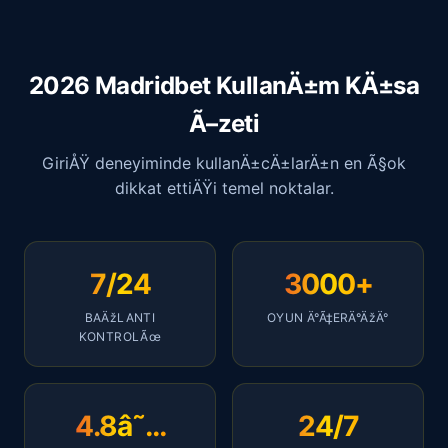
2026 Madridbet KullanÄ±m KÄ±sa
Ã–zeti
GiriÅŸ deneyiminde kullanÄ±cÄ±larÄ±n en Ã§ok
dikkat ettiÄŸi temel noktalar.
7/24
3000+
BAÄžLANTI
OYUN Ä°Ã‡ERÄ°ÄžÄ°
KONTROLÃœ
4.8â˜…
24/7