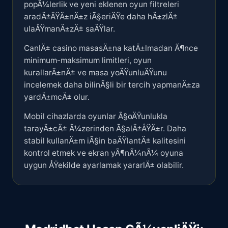
popÃ¼lerlik ve yeni eklenen oyun filtreleri
aradÄ±ÄŸÄ±nÄ±z iÃ§eriÄŸe daha hÄ±zlÄ±
ulaÅŸmanÄ±zÄ± saÄŸlar.
CanlÄ± casino masasÄ±na katÄ±lmadan Ã¶nce
minimum-maksimum limitleri, oyun
kurallarÄ±nÄ± ve masa yoÄŸunluÄŸunu
incelemek daha bilinÃ§li bir tercih yapmanÄ±za
yardÄ±mcÄ± olur.
Mobil cihazlarda oyunlar Ã§oÄŸunlukla
tarayÄ±cÄ± Ã¼zerinden Ã§alÄ±ÅŸÄ±r. Daha
stabil kullanÄ±m iÃ§in baÄŸlantÄ± kalitesini
kontrol etmek ve ekran yÃ¶nÃ¼nÃ¼ oyuna
uygun ÅŸekilde ayarlamak yararlÄ± olabilir.