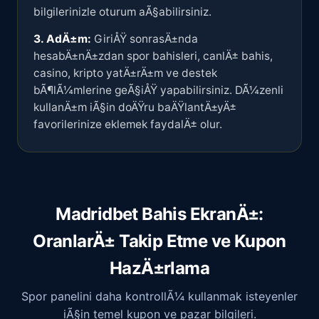
bilgilerinizle oturum aÃ§abilirsiniz.
3. AdÄ±m:
GiriÅŸ sonrasÄ±nda
hesabÄ±nÄ±zdan spor bahisleri, canlÄ± bahis,
casino, kripto yatÄ±rÄ±m ve destek
bÃ¶lÃ¼mlerine geÃ§iÅŸ yapabilirsiniz. DÃ¼zenli
kullanÄ±m iÃ§in doÄŸru baÄŸlantÄ±yÄ±
favorilerinize eklemek faydalÄ± olur.
Madridbet Bahis EkranÄ±:
OranlarÄ± Takip Etme ve Kupon
HazÄ±rlama
Spor panelini daha kontrollÃ¼ kullanmak isteyenler
iÃ§in temel kupon ve pazar bilgileri.