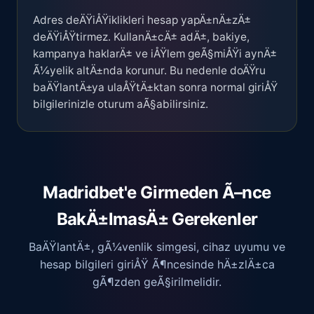
Adres deÄŸiÅŸiklikleri hesap yapÄ±nÄ±zÄ±
deÄŸiÅŸtirmez. KullanÄ±cÄ± adÄ±, bakiye,
kampanya haklarÄ± ve iÅŸlem geÃ§miÅŸi aynÄ±
Ã¼yelik altÄ±nda korunur. Bu nedenle doÄŸru
baÄŸlantÄ±ya ulaÅŸtÄ±ktan sonra normal giriÅŸ
bilgilerinizle oturum aÃ§abilirsiniz.
Madridbet'e Girmeden Ã–nce
BakÄ±lmasÄ± Gerekenler
BaÄŸlantÄ±, gÃ¼venlik simgesi, cihaz uyumu ve
hesap bilgileri giriÅŸ Ã¶ncesinde hÄ±zlÄ±ca
gÃ¶zden geÃ§irilmelidir.