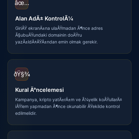
âœ…
Alan AdÄ± KontrolÃ¼
GiriÅŸ ekranÄ±na ulaÅŸmadan Ã¶nce adres
Ã§ubuÄŸundaki domainin doÄŸru
yazÄ±ldÄ±ÄŸÄ±ndan emin olmak gerekir.
ðŸ§¾
Kural Ä°ncelemesi
Kampanya, kripto yatÄ±rÄ±m ve Ã¼yelik koÅŸullarÄ±
iÅŸlem yapmadan Ã¶nce okunabilir ÅŸekilde kontrol
edilmelidir.