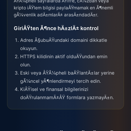
ÅŸÃ¼pheli sayfalarda ÅŸifre, cÃ¼zdan veya
kripto iÅŸlem bilgisi paylaÅŸmamak en Ã¶nemli
gÃ¼venlik adÄ±mlarÄ± arasÄ±ndadÄ±r.
GiriÅŸten Ã¶nce hÄ±zlÄ± kontrol
Adres Ã§ubuÄŸundaki domaini dikkatle
okuyun.
HTTPS kilidinin aktif olduÄŸundan emin
olun.
Eski veya ÅŸÃ¼pheli baÄŸlantÄ±lar yerine
gÃ¼ncel yÃ¶nlendirmeyi tercih edin.
KiÅŸisel ve finansal bilgilerinizi
doÄŸrulanmamÄ±ÅŸ formlara yazmayÄ±n.