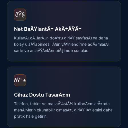
ðŸ§­
Net BaÄŸlantÄ± AkÄ±ÅŸÄ±
KullanÄ±cÄ±larÄ±n doÄŸru giriÅŸ sayfasÄ±na daha
kolay ulaÅŸabilmesi iÃ§in yÃ¶nlendirme adÄ±mlarÄ±
sade ve anlaÅŸÄ±lÄ±r biÃ§imde sunulur.
ðŸ“±
Cihaz Dostu TasarÄ±m
Telefon, tablet ve masaÃ¼stÃ¼ kullanÄ±mlarÄ±nda
menÃ¼lerin okunabilir olmasÄ±, giriÅŸ iÅŸlemini daha
pratik hale getirir.