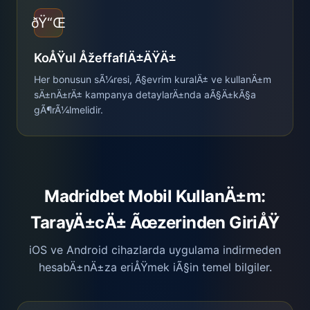
ðŸ“Œ
KoÅŸul ÅžeffaflÄ±ÄŸÄ±
Her bonusun sÃ¼resi, Ã§evrim kuralÄ± ve kullanÄ±m
sÄ±nÄ±rÄ± kampanya detaylarÄ±nda aÃ§Ä±kÃ§a
gÃ¶rÃ¼lmelidir.
Madridbet Mobil KullanÄ±m:
TarayÄ±cÄ± Ãœzerinden GiriÅŸ
iOS ve Android cihazlarda uygulama indirmeden
hesabÄ±nÄ±za eriÅŸmek iÃ§in temel bilgiler.