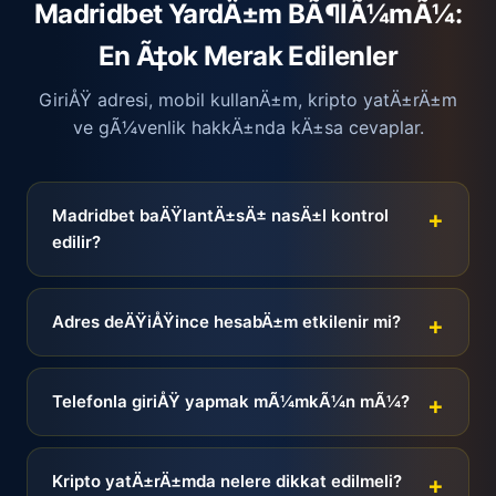
Madridbet YardÄ±m BÃ¶lÃ¼mÃ¼:
En Ã‡ok Merak Edilenler
GiriÅŸ adresi, mobil kullanÄ±m, kripto yatÄ±rÄ±m
ve gÃ¼venlik hakkÄ±nda kÄ±sa cevaplar.
Madridbet baÄŸlantÄ±sÄ± nasÄ±l kontrol
edilir?
Adres deÄŸiÅŸince hesabÄ±m etkilenir mi?
Telefonla giriÅŸ yapmak mÃ¼mkÃ¼n mÃ¼?
Kripto yatÄ±rÄ±mda nelere dikkat edilmeli?