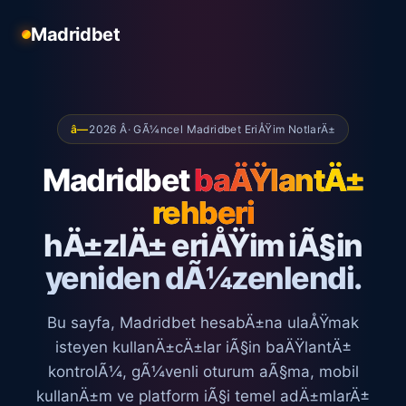
Madridbet
â—
2026 Â· GÃ¼ncel Madridbet EriÅŸim NotlarÄ±
Madridbet
baÄŸlantÄ±
rehberi
hÄ±zlÄ± eriÅŸim iÃ§in
yeniden dÃ¼zenlendi.
Bu sayfa, Madridbet hesabÄ±na ulaÅŸmak
isteyen kullanÄ±cÄ±lar iÃ§in baÄŸlantÄ±
kontrolÃ¼, gÃ¼venli oturum aÃ§ma, mobil
kullanÄ±m ve platform iÃ§i temel adÄ±mlarÄ±