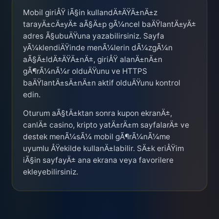
Mobil giriÅŸ iÃ§in kullandÄ±ÄŸÄ±nÄ±z
tarayÄ±cÄ±yÄ± aÃ§Ä±p gÃ¼ncel baÄŸlantÄ±yÄ±
adres Ã§ubuÄŸuna yazabilirsiniz. Sayfa
yÃ¼klendiÄŸinde menÃ¼lerin dÃ¼zgÃ¼n
aÃ§Ä±ldÄ±ÄŸÄ±nÄ±, giriÅŸ alanÄ±nÄ±n
gÃ¶rÃ¼nÃ¼r olduÄŸunu ve HTTPS
baÄŸlantÄ±sÄ±nÄ±n aktif olduÄŸunu kontrol
edin.
Oturum aÃ§tÄ±ktan sonra kupon ekranÄ±,
canlÄ± casino, kripto yatÄ±rÄ±m sayfalarÄ± ve
destek menÃ¼sÃ¼ mobil gÃ¶rÃ¼nÃ¼me
uyumlu ÅŸekilde kullanÄ±labilir. SÄ±k eriÅŸim
iÃ§in sayfayÄ± ana ekrana veya favorilere
ekleyebilirsiniz.