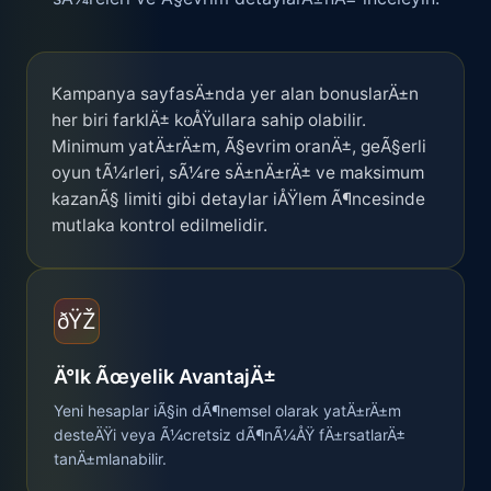
Kampanya sayfasÄ±nda yer alan bonuslarÄ±n
her biri farklÄ± koÅŸullara sahip olabilir.
Minimum yatÄ±rÄ±m, Ã§evrim oranÄ±, geÃ§erli
oyun tÃ¼rleri, sÃ¼re sÄ±nÄ±rÄ± ve maksimum
kazanÃ§ limiti gibi detaylar iÅŸlem Ã¶ncesinde
mutlaka kontrol edilmelidir.
ðŸŽ
Ä°lk Ãœyelik AvantajÄ±
Yeni hesaplar iÃ§in dÃ¶nemsel olarak yatÄ±rÄ±m
desteÄŸi veya Ã¼cretsiz dÃ¶nÃ¼ÅŸ fÄ±rsatlarÄ±
tanÄ±mlanabilir.