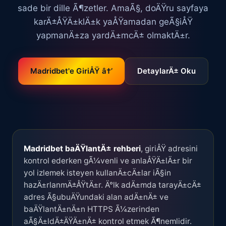
sade bir dille Ã¶zetler. AmaÃ§, doÄŸru sayfaya
karÄ±ÅŸÄ±klÄ±k yaÅŸamadan geÃ§iÅŸ
yapmanÄ±za yardÄ±mcÄ± olmaktÄ±r.
Madridbet'e GiriÅŸ â†’
DetaylarÄ± Oku
Madridbet baÄŸlantÄ± rehberi
, giriÅŸ adresini
kontrol ederken gÃ¼venli ve anlaÅŸÄ±lÄ±r bir
yol izlemek isteyen kullanÄ±cÄ±lar iÃ§in
hazÄ±rlanmÄ±ÅŸtÄ±r. Ä°lk adÄ±mda tarayÄ±cÄ±
adres Ã§ubuÄŸundaki alan adÄ±nÄ± ve
baÄŸlantÄ±nÄ±n HTTPS Ã¼zerinden
aÃ§Ä±ldÄ±ÄŸÄ±nÄ± kontrol etmek Ã¶nemlidir.