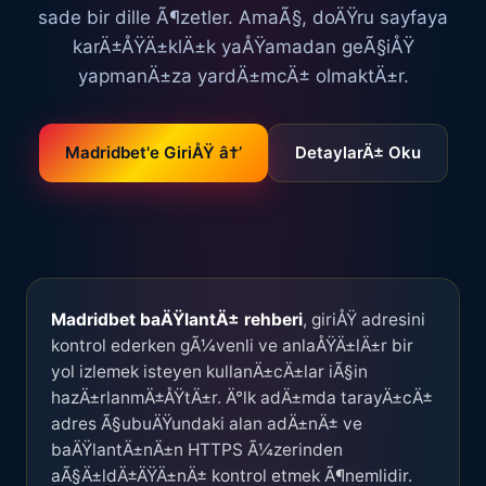
sade bir dille Ã¶zetler. AmaÃ§, doÄŸru sayfaya
karÄ±ÅŸÄ±klÄ±k yaÅŸamadan geÃ§iÅŸ
yapmanÄ±za yardÄ±mcÄ± olmaktÄ±r.
Madridbet'e GiriÅŸ â†’
DetaylarÄ± Oku
Madridbet baÄŸlantÄ± rehberi
, giriÅŸ adresini
kontrol ederken gÃ¼venli ve anlaÅŸÄ±lÄ±r bir
yol izlemek isteyen kullanÄ±cÄ±lar iÃ§in
hazÄ±rlanmÄ±ÅŸtÄ±r. Ä°lk adÄ±mda tarayÄ±cÄ±
adres Ã§ubuÄŸundaki alan adÄ±nÄ± ve
baÄŸlantÄ±nÄ±n HTTPS Ã¼zerinden
aÃ§Ä±ldÄ±ÄŸÄ±nÄ± kontrol etmek Ã¶nemlidir.