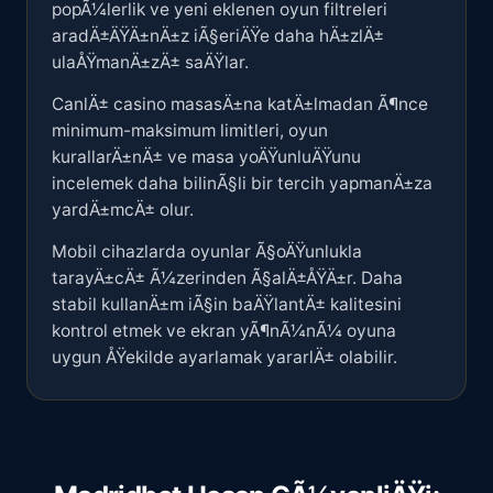
popÃ¼lerlik ve yeni eklenen oyun filtreleri
aradÄ±ÄŸÄ±nÄ±z iÃ§eriÄŸe daha hÄ±zlÄ±
ulaÅŸmanÄ±zÄ± saÄŸlar.
CanlÄ± casino masasÄ±na katÄ±lmadan Ã¶nce
minimum-maksimum limitleri, oyun
kurallarÄ±nÄ± ve masa yoÄŸunluÄŸunu
incelemek daha bilinÃ§li bir tercih yapmanÄ±za
yardÄ±mcÄ± olur.
Mobil cihazlarda oyunlar Ã§oÄŸunlukla
tarayÄ±cÄ± Ã¼zerinden Ã§alÄ±ÅŸÄ±r. Daha
stabil kullanÄ±m iÃ§in baÄŸlantÄ± kalitesini
kontrol etmek ve ekran yÃ¶nÃ¼nÃ¼ oyuna
uygun ÅŸekilde ayarlamak yararlÄ± olabilir.