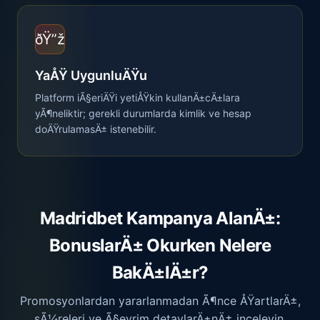
ðŸ”ž
YaÅŸ UygunluÄŸu
Platform iÃ§eriÄŸi yetiÅŸkin kullanÄ±cÄ±lara
yÃ¶neliktir; gerekli durumlarda kimlik ve hesap
doÄŸrulamasÄ± istenebilir.
Madridbet Kampanya AlanÄ±:
BonuslarÄ± Okurken Nelere
BakÄ±lÄ±r?
Promosyonlardan yararlanmadan Ã¶nce ÅŸartlarÄ±,
sÃ¼releri ve Ã§evrim detaylarÄ±nÄ± inceleyin.