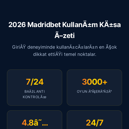
2026 Madridbet KullanÄ±m KÄ±sa
Ã–zeti
GiriÅŸ deneyiminde kullanÄ±cÄ±larÄ±n en Ã§ok
dikkat ettiÄŸi temel noktalar.
7/24
3000+
BAÄžLANTI
OYUN Ä°Ã‡ERÄ°ÄžÄ°
KONTROLÃœ
4.8â˜…
24/7