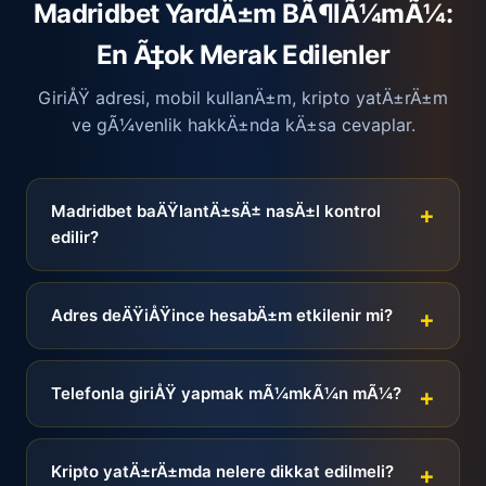
Madridbet YardÄ±m BÃ¶lÃ¼mÃ¼:
En Ã‡ok Merak Edilenler
GiriÅŸ adresi, mobil kullanÄ±m, kripto yatÄ±rÄ±m
ve gÃ¼venlik hakkÄ±nda kÄ±sa cevaplar.
Madridbet baÄŸlantÄ±sÄ± nasÄ±l kontrol
edilir?
Adres deÄŸiÅŸince hesabÄ±m etkilenir mi?
Telefonla giriÅŸ yapmak mÃ¼mkÃ¼n mÃ¼?
Kripto yatÄ±rÄ±mda nelere dikkat edilmeli?