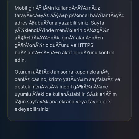
Mobil giriÅŸ iÃ§in kullandÄ±ÄŸÄ±nÄ±z
tarayÄ±cÄ±yÄ± aÃ§Ä±p gÃ¼ncel baÄŸlantÄ±yÄ±
adres Ã§ubuÄŸuna yazabilirsiniz. Sayfa
yÃ¼klendiÄŸinde menÃ¼lerin dÃ¼zgÃ¼n
aÃ§Ä±ldÄ±ÄŸÄ±nÄ±, giriÅŸ alanÄ±nÄ±n
gÃ¶rÃ¼nÃ¼r olduÄŸunu ve HTTPS
baÄŸlantÄ±sÄ±nÄ±n aktif olduÄŸunu kontrol
edin.
Oturum aÃ§tÄ±ktan sonra kupon ekranÄ±,
canlÄ± casino, kripto yatÄ±rÄ±m sayfalarÄ± ve
destek menÃ¼sÃ¼ mobil gÃ¶rÃ¼nÃ¼me
uyumlu ÅŸekilde kullanÄ±labilir. SÄ±k eriÅŸim
iÃ§in sayfayÄ± ana ekrana veya favorilere
ekleyebilirsiniz.