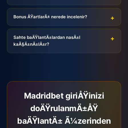
Bonus ÅŸartlarÄ± nerede incelenir?
Sahte baÄŸlantÄ±lardan nasÄ±l
kaÃ§Ä±nÄ±lÄ±r?
Madridbet giriÅŸinizi
doÄŸrulanmÄ±ÅŸ
baÄŸlantÄ± Ã¼zerinden