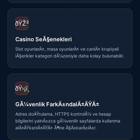
ðŸŽ²
Casino SeÃ§enekleri
Slot oyunlarÄ±, masa oyunlarÄ± ve canlÄ± krupiyeli
iÃ§erikler kategori dÃ¼zeniyle daha kolay bulunabilir.
ðŸ›¡ï¸
GÃ¼venlik FarkÄ±ndalÄ±ÄŸÄ±
Adres doÄŸrulama, HTTPS kontrolÃ¼ ve hesap
bilgilerini yalnÄ±zca gÃ¼venilir sayfalarda kullanma
alÄ±ÅŸkanlÄ±ÄŸÄ± Ã¶ne Ã§Ä±karÄ±lÄ±r.