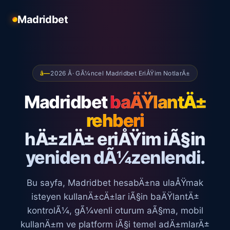
Madridbet
â—
2026 Â· GÃ¼ncel Madridbet EriÅŸim NotlarÄ±
Madridbet
baÄŸlantÄ±
rehberi
hÄ±zlÄ± eriÅŸim iÃ§in
yeniden dÃ¼zenlendi.
Bu sayfa, Madridbet hesabÄ±na ulaÅŸmak
isteyen kullanÄ±cÄ±lar iÃ§in baÄŸlantÄ±
kontrolÃ¼, gÃ¼venli oturum aÃ§ma, mobil
kullanÄ±m ve platform iÃ§i temel adÄ±mlarÄ±