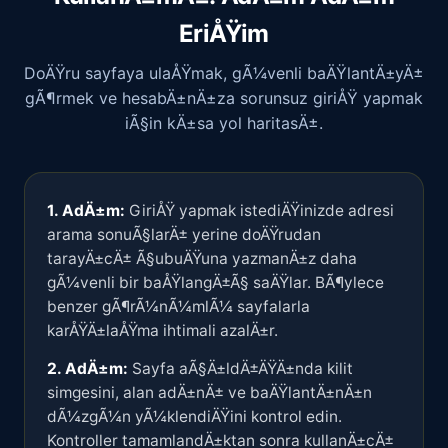
EriÅŸim
DoÄŸru sayfaya ulaÅŸmak, gÃ¼venli baÄŸlantÄ±yÄ±
gÃ¶rmek ve hesabÄ±nÄ±za sorunsuz giriÅŸ yapmak
iÃ§in kÄ±sa yol haritasÄ±.
1. AdÄ±m:
GiriÅŸ yapmak istediÄŸinizde adresi
arama sonuÃ§larÄ± yerine doÄŸrudan
tarayÄ±cÄ± Ã§ubuÄŸuna yazmanÄ±z daha
gÃ¼venli bir baÅŸlangÄ±Ã§ saÄŸlar. BÃ¶ylece
benzer gÃ¶rÃ¼nÃ¼mlÃ¼ sayfalarla
karÅŸÄ±laÅŸma ihtimali azalÄ±r.
2. AdÄ±m:
Sayfa aÃ§Ä±ldÄ±ÄŸÄ±nda kilit
simgesini, alan adÄ±nÄ± ve baÄŸlantÄ±nÄ±n
dÃ¼zgÃ¼n yÃ¼klendiÄŸini kontrol edin.
Kontroller tamamlandÄ±ktan sonra kullanÄ±cÄ±