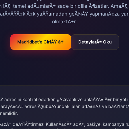
m iÃ§i temel adÄ±mlarÄ± sade bir dille Ã¶zetler. AmaÃ§
karÄ±ÅŸÄ±klÄ±k yaÅŸamadan geÃ§iÅŸ yapmanÄ±za y
olmaktÄ±r.
Madridbet'e GiriÅŸ â†’
DetaylarÄ± Oku
iÅŸ adresini kontrol ederken gÃ¼venli ve anlaÅŸÄ±lÄ±r bir yol 
 tarayÄ±cÄ± adres Ã§ubuÄŸundaki alan adÄ±nÄ± ve baÄŸlan
emlidir.
nÄ±zÄ± deÄŸiÅŸtirmez. KullanÄ±cÄ± adÄ±, bakiye, kampanya h