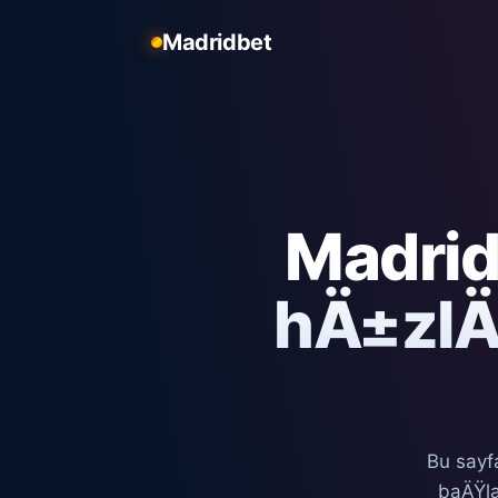
Madridbet
Madri
hÄ±zlÄ
Bu sayf
baÄŸla