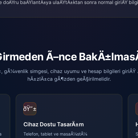
 doÄŸru baÄŸlantÄ±ya ulaÅŸtÄ±ktan sonra normal giriÅŸ bilgile
Girmeden Ã–nce BakÄ±lmas
, gÃ¼venlik simgesi, cihaz uyumu ve hesap bilgileri giriÅŸ
hÄ±zlÄ±ca gÃ¶zden geÃ§irilmelidir.
ðŸ“±
Cihaz Dostu TasarÄ±m
a
Telefon, tablet ve masaÃ¼stÃ¼
S