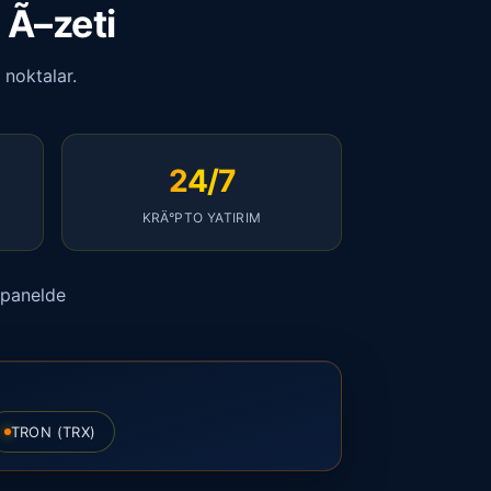
Ã–zeti
noktalar.
24/7
KRÄ°PTO YATIRIM
 panelde
TRON (TRX)