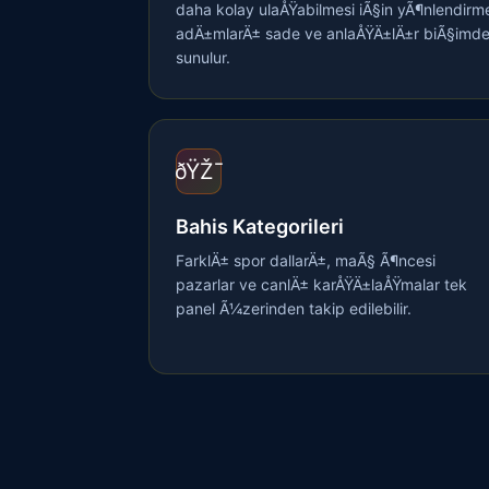
daha kolay ulaÅŸabilmesi iÃ§in yÃ¶nlendirm
adÄ±mlarÄ± sade ve anlaÅŸÄ±lÄ±r biÃ§imd
sunulur.
ðŸŽ¯
Bahis Kategorileri
FarklÄ± spor dallarÄ±, maÃ§ Ã¶ncesi
pazarlar ve canlÄ± karÅŸÄ±laÅŸmalar tek
panel Ã¼zerinden takip edilebilir.