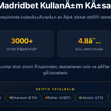
Madridbet KullanÄ±m KÄ±sa 
eneyiminde kullanÄ±cÄ±larÄ±n en Ã§ok dikkat ettiÄŸi temel 
3000+
4.8â˜…
OYUN Ä°Ã‡ERÄ°ÄžÄ°
KULLANICI PUANI
±mlar blok zinciri Ã¼zerinden; desteklenen coin ve aÄŸlar
gÃ¼ncellenir.
KRIPTO YATÄ±RÄ±M
)
Ethereum (ETH)
Tether (USDT)
Litecoin (LTC)