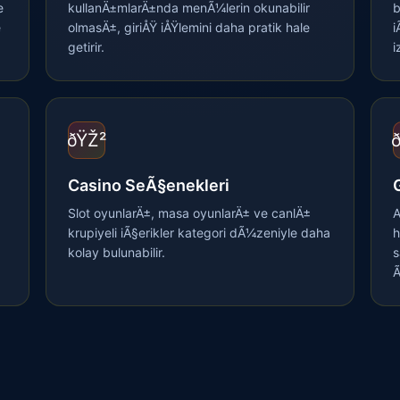
e
kullanÄ±mlarÄ±nda menÃ¼lerin okunabilir
b
e
olmasÄ±, giriÅŸ iÅŸlemini daha pratik hale
i
getirir.
i
ðŸŽ²
ð
Casino SeÃ§enekleri
Slot oyunlarÄ±, masa oyunlarÄ± ve canlÄ±
A
krupiyeli iÃ§erikler kategori dÃ¼zeniyle daha
h
kolay bulunabilir.
s
Ã