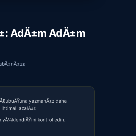
Ä±: AdÄ±m AdÄ±m
sabÄ±nÄ±za
Ä± Ã§ubuÄŸuna yazmanÄ±z daha
htimali azalÄ±r.
yÃ¼klendiÄŸini kontrol edin.