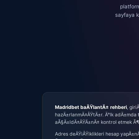
platfor
sayfaya 
Madridbet baÄŸlantÄ± rehberi
, gir
hazÄ±rlanmÄ±ÅŸtÄ±r. Ä°lk adÄ±mda
aÃ§Ä±ldÄ±ÄŸÄ±nÄ± kontrol etmek Ã¶n
Adres deÄŸiÅŸiklikleri hesap yapÄ±