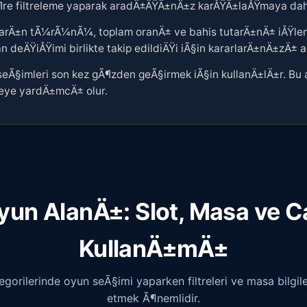
e filtreleme yaparak aradÄ±ÄŸÄ±nÄ±z karÅŸÄ±laÅŸmaya daha 
zarÄ±n tÃ¼rÃ¼nÃ¼, toplam oranÄ± ve bahis tutarÄ±nÄ± iÅŸlem
n deÄŸiÅŸimi birlikte takip edildiÄŸi iÃ§in kararlarÄ±nÄ±zÄ± 
eÃ§imleri son kez gÃ¶zden geÃ§irmek iÃ§in kullanÄ±lÄ±r. B
meye yardÄ±mcÄ± olur.
yun AlanÄ±: Slot, Masa ve C
KullanÄ±mÄ±
gorilerinde oyun seÃ§imi yaparken filtreleri ve masa bilgile
etmek Ã¶nemlidir.