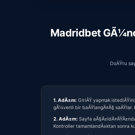
Madridbet GÃ¼n
DoÄŸru sa
1. AdÄ±m:
GiriÅŸ yapmak istediÄŸi
gÃ¼venli bir baÅŸlangÄ±Ã§ saÄŸlar.
2. AdÄ±m:
Sayfa aÃ§Ä±ldÄ±ÄŸÄ±nda k
Kontroller tamamlandÄ±ktan sonra kul