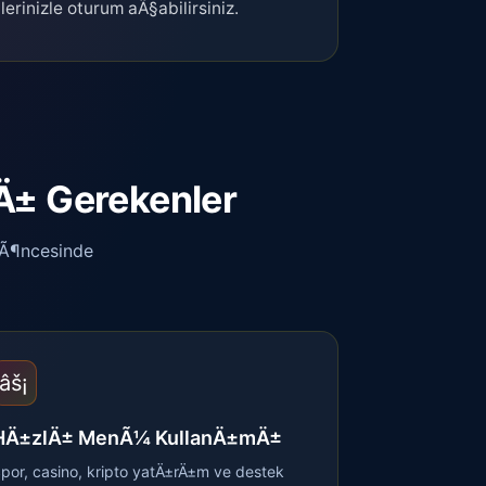
rinizle oturum aÃ§abilirsiniz.
Ä± Gerekenler
 Ã¶ncesinde
âš¡
HÄ±zlÄ± MenÃ¼ KullanÄ±mÄ±
por, casino, kripto yatÄ±rÄ±m ve destek