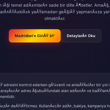
m iÃ§i temel adÄ±mlarÄ± sade bir dille Ã¶zetler. AmaÃ§
karÄ±ÅŸÄ±klÄ±k yaÅŸamadan geÃ§iÅŸ yapmanÄ±za y
olmaktÄ±r.
Madridbet'e GiriÅŸ â†’
DetaylarÄ± Oku
iÅŸ adresini kontrol ederken gÃ¼venli ve anlaÅŸÄ±lÄ±r bir yol 
 tarayÄ±cÄ± adres Ã§ubuÄŸundaki alan adÄ±nÄ± ve baÄŸlan
emlidir.
nÄ±zÄ± deÄŸiÅŸtirmez. KullanÄ±cÄ± adÄ±, bakiye, kampanya h