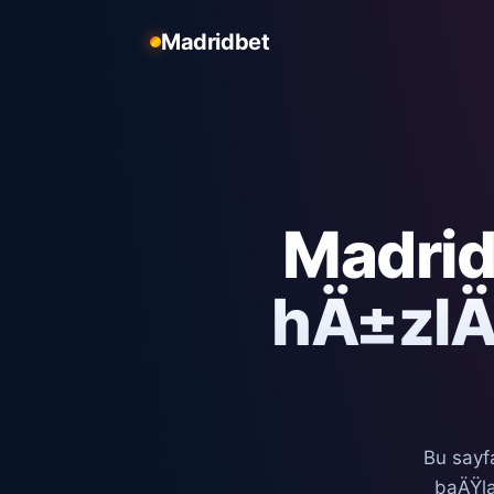
Madridbet
Madri
hÄ±zlÄ
Bu sayf
baÄŸla