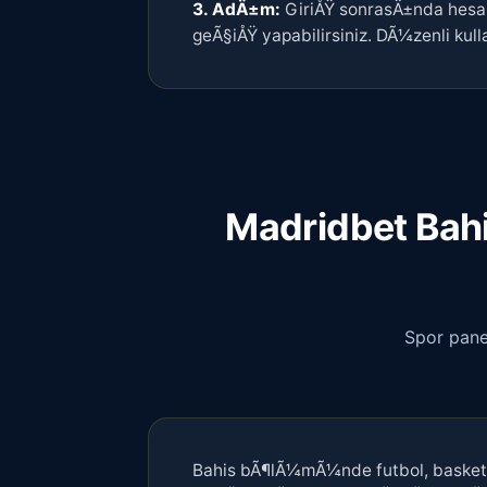
3. AdÄ±m:
GiriÅŸ sonrasÄ±nda hesab
geÃ§iÅŸ yapabilirsiniz. DÃ¼zenli kul
Madridbet Bah
Spor pane
Bahis bÃ¶lÃ¼mÃ¼nde futbol, basketbol