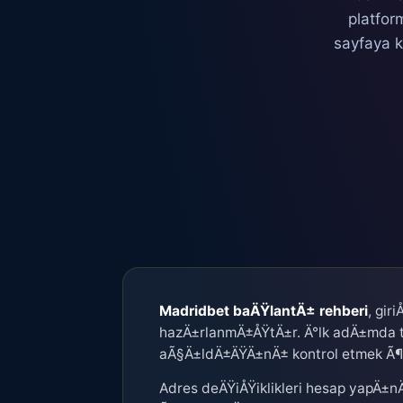
platfor
sayfaya 
Madridbet baÄŸlantÄ± rehberi
, gir
hazÄ±rlanmÄ±ÅŸtÄ±r. Ä°lk adÄ±mda
aÃ§Ä±ldÄ±ÄŸÄ±nÄ± kontrol etmek Ã¶n
Adres deÄŸiÅŸiklikleri hesap yapÄ±