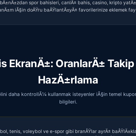
Ä±nÄ±zdan spor bahisleri, canlÄ± bahis, casino, kripto yat
lanÄ±m iÃ§in doÄŸru baÄŸlantÄ±yÄ± favorilerinize eklemek fay
is EkranÄ±: OranlarÄ± Takip
HazÄ±rlama
lini daha kontrollÃ¼ kullanmak isteyenler iÃ§in temel kupo
bilgileri.
, tenis, voleybol ve e-spor gibi branÅŸlar ayrÄ± baÅŸlÄ±klar a