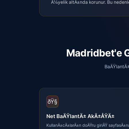
Ã¼yelik altÄ±nda korunur. Bu nedenle
Madridbet'e 
BaÄŸlantÄ±
ðŸ§­
Net BaÄŸlantÄ± AkÄ±ÅŸÄ±
KullanÄ±cÄ±larÄ±n doÄŸru giriÅŸ sayfasÄ±n