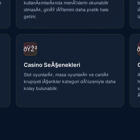
e
kullanÄ±mlarÄ±nda menÃ¼lerin okunabilir
b
e
olmasÄ±, giriÅŸ iÅŸlemini daha pratik hale
i
getirir.
i
ðŸŽ²
ð
Casino SeÃ§enekleri
Slot oyunlarÄ±, masa oyunlarÄ± ve canlÄ±
A
krupiyeli iÃ§erikler kategori dÃ¼zeniyle daha
h
kolay bulunabilir.
s
Ã