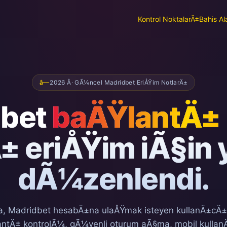
Kontrol NoktalarÄ±
Bahis A
â—
2026 Â· GÃ¼ncel Madridbet EriÅŸim NotlarÄ±
dbet
baÄŸlantÄ± 
± eriÅŸim iÃ§in 
dÃ¼zenlendi.
a, Madridbet hesabÄ±na ulaÅŸmak isteyen kullanÄ±cÄ±l
ntÄ± kontrolÃ¼, gÃ¼venli oturum aÃ§ma, mobil kulla