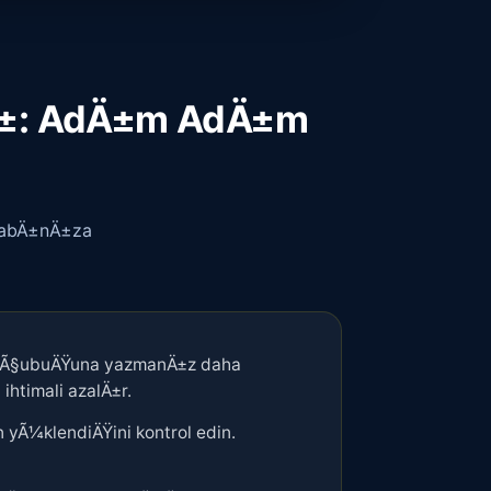
Ä±: AdÄ±m AdÄ±m
sabÄ±nÄ±za
Ä± Ã§ubuÄŸuna yazmanÄ±z daha
htimali azalÄ±r.
yÃ¼klendiÄŸini kontrol edin.