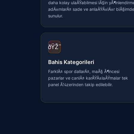
daha kolay ulaÅŸabilmesi iÃ§in yÃ¶nlendirm
adÄ±mlarÄ± sade ve anlaÅŸÄ±lÄ±r biÃ§imd
sunulur.
ðŸŽ¯
Bahis Kategorileri
FarklÄ± spor dallarÄ±, maÃ§ Ã¶ncesi
pazarlar ve canlÄ± karÅŸÄ±laÅŸmalar tek
panel Ã¼zerinden takip edilebilir.