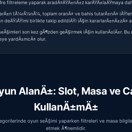
e filtreleme yaparak aradÄ±ÄŸÄ±nÄ±z karÅŸÄ±laÅŸmaya daha 
zarÄ±n tÃ¼rÃ¼nÃ¼, toplam oranÄ± ve bahis tutarÄ±nÄ± iÅŸlem
n deÄŸiÅŸimi birlikte takip edildiÄŸi iÃ§in kararlarÄ±nÄ±zÄ± 
eÃ§imleri son kez gÃ¶zden geÃ§irmek iÃ§in kullanÄ±lÄ±r. B
meye yardÄ±mcÄ± olur.
yun AlanÄ±: Slot, Masa ve C
KullanÄ±mÄ±
gorilerinde oyun seÃ§imi yaparken filtreleri ve masa bilgile
etmek Ã¶nemlidir.