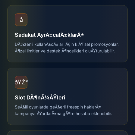
â­
Sadakat AyrÄ±calÄ±klarÄ±
DÃ¼zenli kullanÄ±cÄ±lar iÃ§in kiÅŸisel promosyonlar,
Ã¶zel limitler ve destek Ã¶ncelikleri oluÅŸturulabilir.
ðŸŽ°
Slot DÃ¶nÃ¼ÅŸleri
SeÃ§ili oyunlarda geÃ§erli freespin haklarÄ±
kampanya ÅŸartlarÄ±na gÃ¶re hesaba eklenebilir.