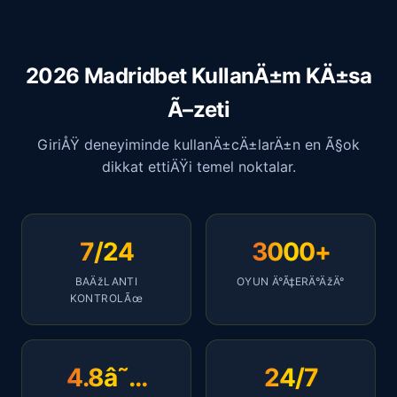
2026 Madridbet KullanÄ±m KÄ±sa
Ã–zeti
GiriÅŸ deneyiminde kullanÄ±cÄ±larÄ±n en Ã§ok
dikkat ettiÄŸi temel noktalar.
7/24
3000+
BAÄžLANTI
OYUN Ä°Ã‡ERÄ°ÄžÄ°
KONTROLÃœ
4.8â˜…
24/7