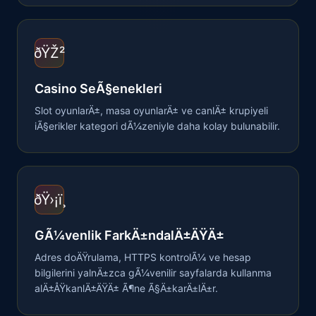
ðŸŽ²
Casino SeÃ§enekleri
Slot oyunlarÄ±, masa oyunlarÄ± ve canlÄ± krupiyeli
iÃ§erikler kategori dÃ¼zeniyle daha kolay bulunabilir.
ðŸ›¡ï¸
GÃ¼venlik FarkÄ±ndalÄ±ÄŸÄ±
Adres doÄŸrulama, HTTPS kontrolÃ¼ ve hesap
bilgilerini yalnÄ±zca gÃ¼venilir sayfalarda kullanma
alÄ±ÅŸkanlÄ±ÄŸÄ± Ã¶ne Ã§Ä±karÄ±lÄ±r.