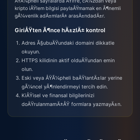
ÅŸÃ¼pheli sayfalarda ÅŸifre, cÃ¼zdan veya
kripto iÅŸlem bilgisi paylaÅŸmamak en Ã¶nemli
gÃ¼venlik adÄ±mlarÄ± arasÄ±ndadÄ±r.
GiriÅŸten Ã¶nce hÄ±zlÄ± kontrol
Adres Ã§ubuÄŸundaki domaini dikkatle
okuyun.
HTTPS kilidinin aktif olduÄŸundan emin
olun.
Eski veya ÅŸÃ¼pheli baÄŸlantÄ±lar yerine
gÃ¼ncel yÃ¶nlendirmeyi tercih edin.
KiÅŸisel ve finansal bilgilerinizi
doÄŸrulanmamÄ±ÅŸ formlara yazmayÄ±n.