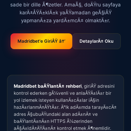
sade bir dille Ã¶zetler. AmaÃ§, doÄŸru sayfaya
karÄ±ÅŸÄ±klÄ±k yaÅŸamadan geÃ§iÅŸ
yapmanÄ±za yardÄ±mcÄ± olmaktÄ±r.
Madridbet'e GiriÅŸ â†’
DetaylarÄ± Oku
Madridbet baÄŸlantÄ± rehberi
, giriÅŸ adresini
kontrol ederken gÃ¼venli ve anlaÅŸÄ±lÄ±r bir
yol izlemek isteyen kullanÄ±cÄ±lar iÃ§in
hazÄ±rlanmÄ±ÅŸtÄ±r. Ä°lk adÄ±mda tarayÄ±cÄ±
adres Ã§ubuÄŸundaki alan adÄ±nÄ± ve
baÄŸlantÄ±nÄ±n HTTPS Ã¼zerinden
aÃ§Ä±ldÄ±ÄŸÄ±nÄ± kontrol etmek Ã¶nemlidir.