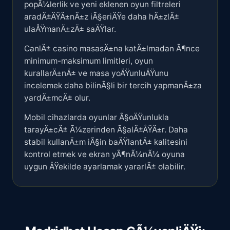
popÃ¼lerlik ve yeni eklenen oyun filtreleri
aradÄ±ÄŸÄ±nÄ±z iÃ§eriÄŸe daha hÄ±zlÄ±
ulaÅŸmanÄ±zÄ± saÄŸlar.
CanlÄ± casino masasÄ±na katÄ±lmadan Ã¶nce
minimum-maksimum limitleri, oyun
kurallarÄ±nÄ± ve masa yoÄŸunluÄŸunu
incelemek daha bilinÃ§li bir tercih yapmanÄ±za
yardÄ±mcÄ± olur.
Mobil cihazlarda oyunlar Ã§oÄŸunlukla
tarayÄ±cÄ± Ã¼zerinden Ã§alÄ±ÅŸÄ±r. Daha
stabil kullanÄ±m iÃ§in baÄŸlantÄ± kalitesini
kontrol etmek ve ekran yÃ¶nÃ¼nÃ¼ oyuna
uygun ÅŸekilde ayarlamak yararlÄ± olabilir.