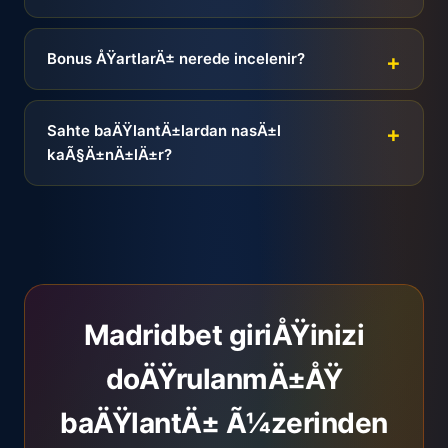
Bonus ÅŸartlarÄ± nerede incelenir?
Sahte baÄŸlantÄ±lardan nasÄ±l
kaÃ§Ä±nÄ±lÄ±r?
Madridbet giriÅŸinizi
doÄŸrulanmÄ±ÅŸ
baÄŸlantÄ± Ã¼zerinden