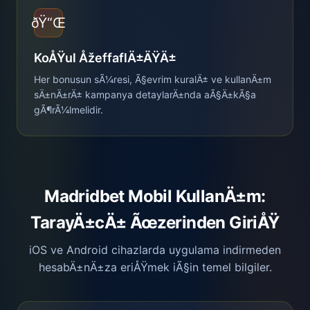
ðŸ“Œ
KoÅŸul ÅžeffaflÄ±ÄŸÄ±
Her bonusun sÃ¼resi, Ã§evrim kuralÄ± ve kullanÄ±m
sÄ±nÄ±rÄ± kampanya detaylarÄ±nda aÃ§Ä±kÃ§a
gÃ¶rÃ¼lmelidir.
Madridbet Mobil KullanÄ±m:
TarayÄ±cÄ± Ãœzerinden GiriÅŸ
iOS ve Android cihazlarda uygulama indirmeden
hesabÄ±nÄ±za eriÅŸmek iÃ§in temel bilgiler.