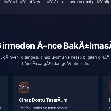
 doÄŸru baÄŸlantÄ±ya ulaÅŸtÄ±ktan sonra normal giriÅŸ bilgile
Girmeden Ã–nce BakÄ±lmas
, gÃ¼venlik simgesi, cihaz uyumu ve hesap bilgileri giriÅŸ
hÄ±zlÄ±ca gÃ¶zden geÃ§irilmelidir.
ðŸ“±
Cihaz Dostu TasarÄ±m
a
Telefon, tablet ve masaÃ¼stÃ¼
S