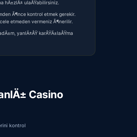
hÄ±zlÄ± ulaÅŸabilirsiniz.
den Ã¶nce kontrol etmek gerekir.
acele etmeden vermeniz Ã¶nerilir.
u adÄ±m, yanlÄ±ÅŸ karÅŸÄ±laÅŸma
anlÄ± Casino
rini kontrol