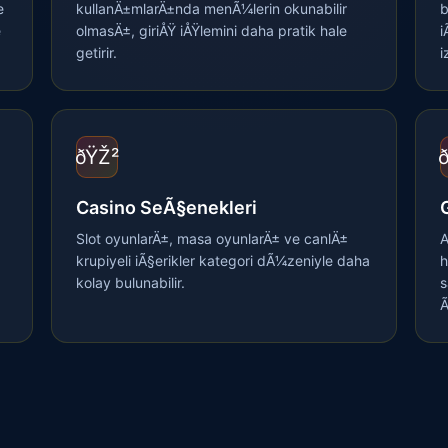
e
kullanÄ±mlarÄ±nda menÃ¼lerin okunabilir
b
e
olmasÄ±, giriÅŸ iÅŸlemini daha pratik hale
i
getirir.
i
ðŸŽ²
ð
Casino SeÃ§enekleri
Slot oyunlarÄ±, masa oyunlarÄ± ve canlÄ±
A
krupiyeli iÃ§erikler kategori dÃ¼zeniyle daha
h
kolay bulunabilir.
s
Ã