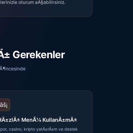
rinizle oturum aÃ§abilirsiniz.
Ä± Gerekenler
 Ã¶ncesinde
âš¡
HÄ±zlÄ± MenÃ¼ KullanÄ±mÄ±
por, casino, kripto yatÄ±rÄ±m ve destek