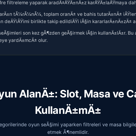
e filtreleme yaparak aradÄ±ÄŸÄ±nÄ±z karÅŸÄ±laÅŸmaya daha 
zarÄ±n tÃ¼rÃ¼nÃ¼, toplam oranÄ± ve bahis tutarÄ±nÄ± iÅŸlem
n deÄŸiÅŸimi birlikte takip edildiÄŸi iÃ§in kararlarÄ±nÄ±zÄ± 
eÃ§imleri son kez gÃ¶zden geÃ§irmek iÃ§in kullanÄ±lÄ±r. B
meye yardÄ±mcÄ± olur.
yun AlanÄ±: Slot, Masa ve C
KullanÄ±mÄ±
gorilerinde oyun seÃ§imi yaparken filtreleri ve masa bilgile
etmek Ã¶nemlidir.