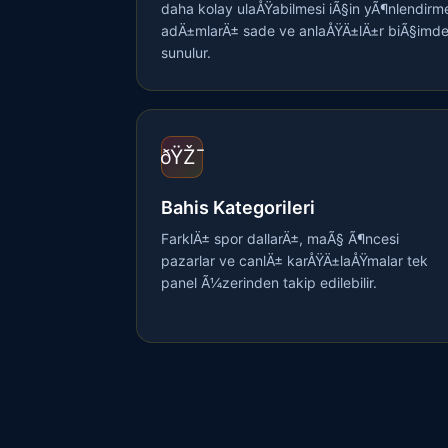
daha kolay ulaÅŸabilmesi iÃ§in yÃ¶nlendirm
adÄ±mlarÄ± sade ve anlaÅŸÄ±lÄ±r biÃ§imd
sunulur.
ðŸŽ¯
Bahis Kategorileri
FarklÄ± spor dallarÄ±, maÃ§ Ã¶ncesi
pazarlar ve canlÄ± karÅŸÄ±laÅŸmalar tek
panel Ã¼zerinden takip edilebilir.