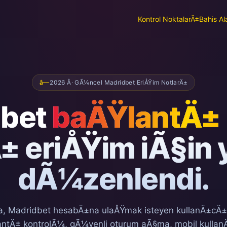
Kontrol NoktalarÄ±
Bahis A
â—
2026 Â· GÃ¼ncel Madridbet EriÅŸim NotlarÄ±
dbet
baÄŸlantÄ± 
± eriÅŸim iÃ§in 
dÃ¼zenlendi.
a, Madridbet hesabÄ±na ulaÅŸmak isteyen kullanÄ±cÄ±l
ntÄ± kontrolÃ¼, gÃ¼venli oturum aÃ§ma, mobil kulla