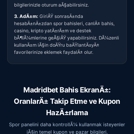
bilgilerinizle oturum aÃ§abilirsiniz.
3. AdÄ±m:
GiriÅŸ sonrasÄ±nda
hesabÄ±nÄ±zdan spor bahisleri, canlÄ± bahis,
casino, kripto yatÄ±rÄ±m ve destek
bÃ¶lÃ¼mlerine geÃ§iÅŸ yapabilirsiniz. DÃ¼zenli
kullanÄ±m iÃ§in doÄŸru baÄŸlantÄ±yÄ±
favorilerinize eklemek faydalÄ± olur.
Madridbet Bahis EkranÄ±:
OranlarÄ± Takip Etme ve Kupon
HazÄ±rlama
Spor panelini daha kontrollÃ¼ kullanmak isteyenler
iÃ§in temel kupon ve pazar bilgileri.