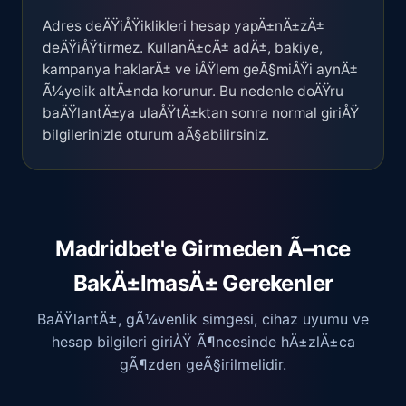
Adres deÄŸiÅŸiklikleri hesap yapÄ±nÄ±zÄ±
deÄŸiÅŸtirmez. KullanÄ±cÄ± adÄ±, bakiye,
kampanya haklarÄ± ve iÅŸlem geÃ§miÅŸi aynÄ±
Ã¼yelik altÄ±nda korunur. Bu nedenle doÄŸru
baÄŸlantÄ±ya ulaÅŸtÄ±ktan sonra normal giriÅŸ
bilgilerinizle oturum aÃ§abilirsiniz.
Madridbet'e Girmeden Ã–nce
BakÄ±lmasÄ± Gerekenler
BaÄŸlantÄ±, gÃ¼venlik simgesi, cihaz uyumu ve
hesap bilgileri giriÅŸ Ã¶ncesinde hÄ±zlÄ±ca
gÃ¶zden geÃ§irilmelidir.