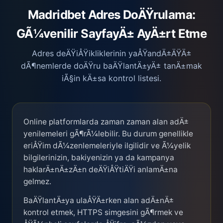
Madridbet Adres DoÄŸrulama:
GÃ¼venilir SayfayÄ± AyÄ±rt Etme
Adres deÄŸiÅŸikliklerinin yaÅŸandÄ±ÄŸÄ±
dÃ¶nemlerde doÄŸru baÄŸlantÄ±yÄ± tanÄ±mak
iÃ§in kÄ±sa kontrol listesi.
Online platformlarda zaman zaman alan adÄ±
yenilemeleri gÃ¶rÃ¼lebilir. Bu durum genellikle
eriÅŸim dÃ¼zenlemeleriyle ilgilidir ve Ã¼yelik
bilgilerinizin, bakiyenizin ya da kampanya
haklarÄ±nÄ±zÄ±n deÄŸiÅŸtiÄŸi anlamÄ±na
gelmez.
BaÄŸlantÄ±ya ulaÅŸÄ±rken alan adÄ±nÄ±
kontrol etmek, HTTPS simgesini gÃ¶rmek ve