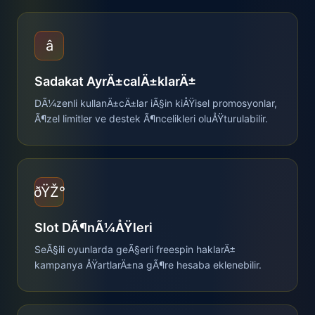
â­
Sadakat AyrÄ±calÄ±klarÄ±
DÃ¼zenli kullanÄ±cÄ±lar iÃ§in kiÅŸisel promosyonlar,
Ã¶zel limitler ve destek Ã¶ncelikleri oluÅŸturulabilir.
ðŸŽ°
Slot DÃ¶nÃ¼ÅŸleri
SeÃ§ili oyunlarda geÃ§erli freespin haklarÄ±
kampanya ÅŸartlarÄ±na gÃ¶re hesaba eklenebilir.