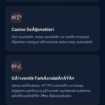
ðŸŽ²
Casino SeÃ§enekleri
Slot oyunlarÄ±, masa oyunlarÄ± ve canlÄ± krupiyeli
iÃ§erikler kategori dÃ¼zeniyle daha kolay bulunabilir.
ðŸ›¡ï¸
GÃ¼venlik FarkÄ±ndalÄ±ÄŸÄ±
Adres doÄŸrulama, HTTPS kontrolÃ¼ ve hesap
bilgilerini yalnÄ±zca gÃ¼venilir sayfalarda kullanma
alÄ±ÅŸkanlÄ±ÄŸÄ± Ã¶ne Ã§Ä±karÄ±lÄ±r.