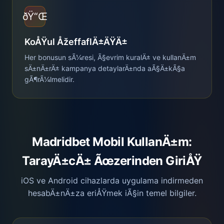
ðŸ“Œ
KoÅŸul ÅžeffaflÄ±ÄŸÄ±
Her bonusun sÃ¼resi, Ã§evrim kuralÄ± ve kullanÄ±m
sÄ±nÄ±rÄ± kampanya detaylarÄ±nda aÃ§Ä±kÃ§a
gÃ¶rÃ¼lmelidir.
Madridbet Mobil KullanÄ±m:
TarayÄ±cÄ± Ãœzerinden GiriÅŸ
iOS ve Android cihazlarda uygulama indirmeden
hesabÄ±nÄ±za eriÅŸmek iÃ§in temel bilgiler.