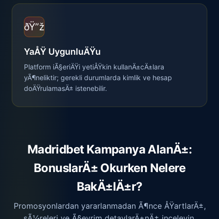
ðŸ”ž
YaÅŸ UygunluÄŸu
Platform iÃ§eriÄŸi yetiÅŸkin kullanÄ±cÄ±lara
yÃ¶neliktir; gerekli durumlarda kimlik ve hesap
doÄŸrulamasÄ± istenebilir.
Madridbet Kampanya AlanÄ±:
BonuslarÄ± Okurken Nelere
BakÄ±lÄ±r?
Promosyonlardan yararlanmadan Ã¶nce ÅŸartlarÄ±,
sÃ¼releri ve Ã§evrim detaylarÄ±nÄ± inceleyin.