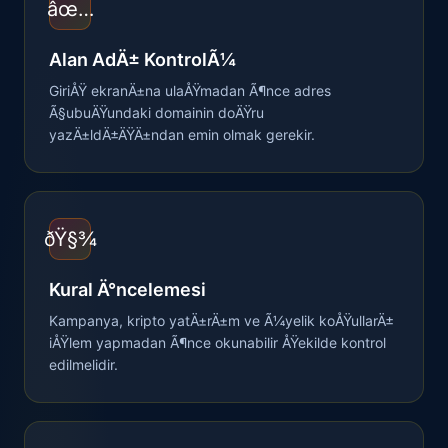
âœ…
Alan AdÄ± KontrolÃ¼
GiriÅŸ ekranÄ±na ulaÅŸmadan Ã¶nce adres
Ã§ubuÄŸundaki domainin doÄŸru
yazÄ±ldÄ±ÄŸÄ±ndan emin olmak gerekir.
ðŸ§¾
Kural Ä°ncelemesi
Kampanya, kripto yatÄ±rÄ±m ve Ã¼yelik koÅŸullarÄ±
iÅŸlem yapmadan Ã¶nce okunabilir ÅŸekilde kontrol
edilmelidir.