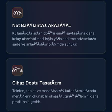
ðŸ§­
Net BaÄŸlantÄ± AkÄ±ÅŸÄ±
KullanÄ±cÄ±larÄ±n doÄŸru giriÅŸ sayfasÄ±na daha
kolay ulaÅŸabilmesi iÃ§in yÃ¶nlendirme adÄ±mlarÄ±
sade ve anlaÅŸÄ±lÄ±r biÃ§imde sunulur.
ðŸ“±
Cihaz Dostu TasarÄ±m
Telefon, tablet ve masaÃ¼stÃ¼ kullanÄ±mlarÄ±nda
menÃ¼lerin okunabilir olmasÄ±, giriÅŸ iÅŸlemini daha
pratik hale getirir.