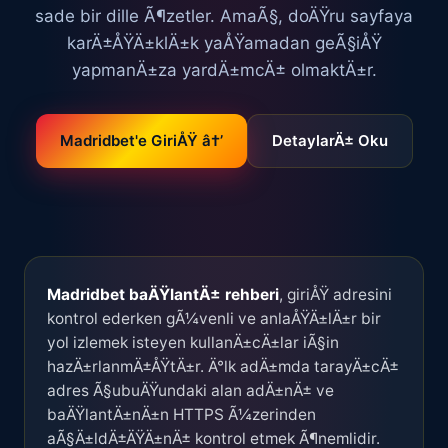
sade bir dille Ã¶zetler. AmaÃ§, doÄŸru sayfaya
karÄ±ÅŸÄ±klÄ±k yaÅŸamadan geÃ§iÅŸ
yapmanÄ±za yardÄ±mcÄ± olmaktÄ±r.
Madridbet'e GiriÅŸ â†’
DetaylarÄ± Oku
Madridbet baÄŸlantÄ± rehberi
, giriÅŸ adresini
kontrol ederken gÃ¼venli ve anlaÅŸÄ±lÄ±r bir
yol izlemek isteyen kullanÄ±cÄ±lar iÃ§in
hazÄ±rlanmÄ±ÅŸtÄ±r. Ä°lk adÄ±mda tarayÄ±cÄ±
adres Ã§ubuÄŸundaki alan adÄ±nÄ± ve
baÄŸlantÄ±nÄ±n HTTPS Ã¼zerinden
aÃ§Ä±ldÄ±ÄŸÄ±nÄ± kontrol etmek Ã¶nemlidir.