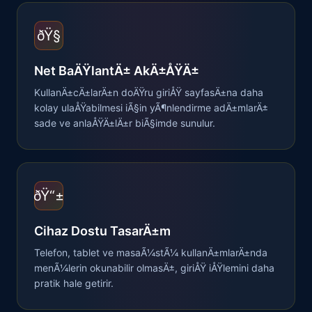
ðŸ§­
Net BaÄŸlantÄ± AkÄ±ÅŸÄ±
KullanÄ±cÄ±larÄ±n doÄŸru giriÅŸ sayfasÄ±na daha
kolay ulaÅŸabilmesi iÃ§in yÃ¶nlendirme adÄ±mlarÄ±
sade ve anlaÅŸÄ±lÄ±r biÃ§imde sunulur.
ðŸ“±
Cihaz Dostu TasarÄ±m
Telefon, tablet ve masaÃ¼stÃ¼ kullanÄ±mlarÄ±nda
menÃ¼lerin okunabilir olmasÄ±, giriÅŸ iÅŸlemini daha
pratik hale getirir.