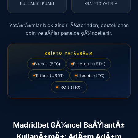
KULLANICI PUANI
KRÄ°PTO YATIRIM
YatÄ±rÄ±mlar blok zinciri Ã¼zerinden; desteklenen
coin ve aÄŸlar panelde gÃ¼ncellenir.
KRIPTO YATÄ±RÄ±M
Bitcoin (BTC)
Ethereum (ETH)
Tether (USDT)
Litecoin (LTC)
TRON (TRX)
Madridbet GÃ¼ncel BaÄŸlantÄ±
KullanÄ±mÄ±: AdÄ±m AdÄ±m