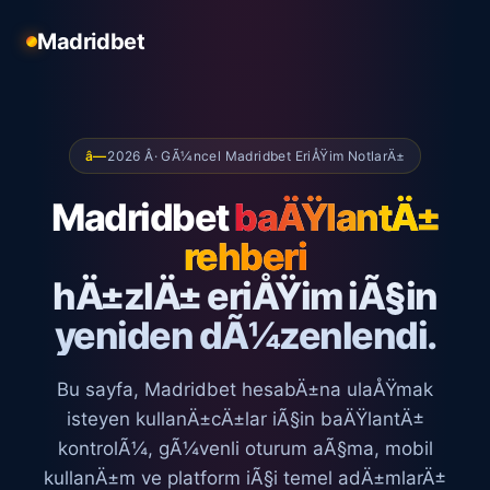
Madridbet
â—
2026 Â· GÃ¼ncel Madridbet EriÅŸim NotlarÄ±
Madridbet
baÄŸlantÄ±
rehberi
hÄ±zlÄ± eriÅŸim iÃ§in
yeniden dÃ¼zenlendi.
Bu sayfa, Madridbet hesabÄ±na ulaÅŸmak
isteyen kullanÄ±cÄ±lar iÃ§in baÄŸlantÄ±
kontrolÃ¼, gÃ¼venli oturum aÃ§ma, mobil
kullanÄ±m ve platform iÃ§i temel adÄ±mlarÄ±