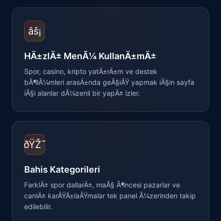
âš¡
HÄ±zlÄ± MenÃ¼ KullanÄ±mÄ±
Spor, casino, kripto yatÄ±rÄ±m ve destek
bÃ¶lÃ¼mleri arasÄ±nda geÃ§iÅŸ yapmak iÃ§in sayfa
iÃ§i alanlar dÃ¼zenli bir yapÄ± izler.
ðŸŽ¯
Bahis Kategorileri
FarklÄ± spor dallarÄ±, maÃ§ Ã¶ncesi pazarlar ve
canlÄ± karÅŸÄ±laÅŸmalar tek panel Ã¼zerinden takip
edilebilir.