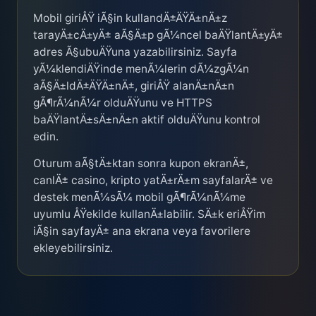
Mobil giriÅŸ iÃ§in kullandÄ±ÄŸÄ±nÄ±z
tarayÄ±cÄ±yÄ± aÃ§Ä±p gÃ¼ncel baÄŸlantÄ±yÄ±
adres Ã§ubuÄŸuna yazabilirsiniz. Sayfa
yÃ¼klendiÄŸinde menÃ¼lerin dÃ¼zgÃ¼n
aÃ§Ä±ldÄ±ÄŸÄ±nÄ±, giriÅŸ alanÄ±nÄ±n
gÃ¶rÃ¼nÃ¼r olduÄŸunu ve HTTPS
baÄŸlantÄ±sÄ±nÄ±n aktif olduÄŸunu kontrol
edin.
Oturum aÃ§tÄ±ktan sonra kupon ekranÄ±,
canlÄ± casino, kripto yatÄ±rÄ±m sayfalarÄ± ve
destek menÃ¼sÃ¼ mobil gÃ¶rÃ¼nÃ¼me
uyumlu ÅŸekilde kullanÄ±labilir. SÄ±k eriÅŸim
iÃ§in sayfayÄ± ana ekrana veya favorilere
ekleyebilirsiniz.