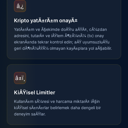
â‚¿
Kripto yatÄ±rÄ±m onayÄ±
YatÄ±rÄ±m ve Ã§ekimde doÄŸru aÄŸÄ±, cÃ¼zdan
adresini, tutarÄ± ve iÅŸlem Ã¶zÃ¼nÃ¼ (tx) onay
ekranÄ±nda tekrar kontrol edin; aÄŸ uyumsuzluÄŸu
geri dÃ¶nÃ¼ÅŸÃ¼ olmayan kayÄ±plara yol aÃ§abilir.
â±ï¸
KiÅŸisel Limitler
KullanÄ±m sÃ¼resi ve harcama miktarÄ± iÃ§in
kiÅŸisel sÄ±nÄ±rlar belirlemek daha dengeli bir
deneyim saÄŸlar.