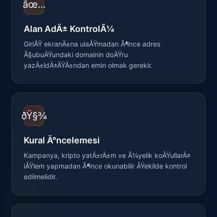
âœ…
Alan AdÄ± KontrolÃ¼
GiriÅŸ ekranÄ±na ulaÅŸmadan Ã¶nce adres
Ã§ubuÄŸundaki domainin doÄŸru
yazÄ±ldÄ±ÄŸÄ±ndan emin olmak gerekir.
ðŸ§¾
Kural Ä°ncelemesi
Kampanya, kripto yatÄ±rÄ±m ve Ã¼yelik koÅŸullarÄ±
iÅŸlem yapmadan Ã¶nce okunabilir ÅŸekilde kontrol
edilmelidir.