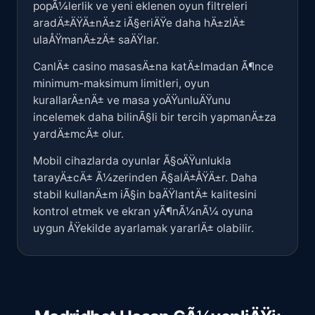
popÃ¼lerlik ve yeni eklenen oyun filtreleri
aradÄ±ÄŸÄ±nÄ±z iÃ§eriÄŸe daha hÄ±zlÄ±
ulaÅŸmanÄ±zÄ± saÄŸlar.
CanlÄ± casino masasÄ±na katÄ±lmadan Ã¶nce
minimum-maksimum limitleri, oyun
kurallarÄ±nÄ± ve masa yoÄŸunluÄŸunu
incelemek daha bilinÃ§li bir tercih yapmanÄ±za
yardÄ±mcÄ± olur.
Mobil cihazlarda oyunlar Ã§oÄŸunlukla
tarayÄ±cÄ± Ã¼zerinden Ã§alÄ±ÅŸÄ±r. Daha
stabil kullanÄ±m iÃ§in baÄŸlantÄ± kalitesini
kontrol etmek ve ekran yÃ¶nÃ¼nÃ¼ oyuna
uygun ÅŸekilde ayarlamak yararlÄ± olabilir.