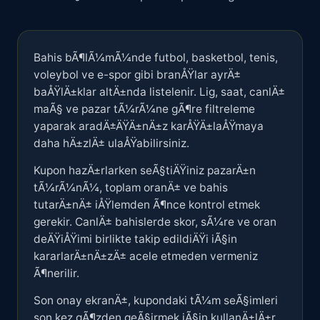
Bahis bÃ¶lÃ¼mÃ¼nde futbol, basketbol, tenis,
voleybol ve e-spor gibi branÅŸlar ayrÄ±
baÅŸlÄ±klar altÄ±nda listelenir. Lig, saat, canlÄ±
maÃ§ ve pazar tÃ¼rÃ¼ne gÃ¶re filtreleme
yaparak aradÄ±ÄŸÄ±nÄ±z karÅŸÄ±laÅŸmaya
daha hÄ±zlÄ± ulaÅŸabilirsiniz.
Kupon hazÄ±rlarken seÃ§tiÄŸiniz pazarÄ±n
tÃ¼rÃ¼nÃ¼, toplam oranÄ± ve bahis
tutarÄ±nÄ± iÅŸlemden Ã¶nce kontrol etmek
gerekir. CanlÄ± bahislerde skor, sÃ¼re ve oran
deÄŸiÅŸimi birlikte takip edildiÄŸi iÃ§in
kararlarÄ±nÄ±zÄ± acele etmeden vermeniz
Ã¶nerilir.
Son onay ekranÄ±, kupondaki tÃ¼m seÃ§imleri
son kez gÃ¶zden geÃ§irmek iÃ§in kullanÄ±lÄ±r.