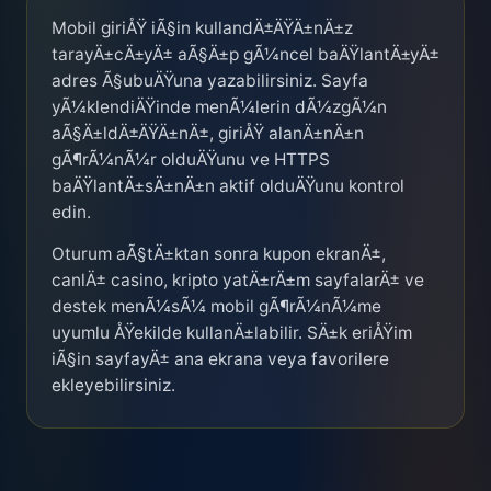
Mobil giriÅŸ iÃ§in kullandÄ±ÄŸÄ±nÄ±z
tarayÄ±cÄ±yÄ± aÃ§Ä±p gÃ¼ncel baÄŸlantÄ±yÄ±
adres Ã§ubuÄŸuna yazabilirsiniz. Sayfa
yÃ¼klendiÄŸinde menÃ¼lerin dÃ¼zgÃ¼n
aÃ§Ä±ldÄ±ÄŸÄ±nÄ±, giriÅŸ alanÄ±nÄ±n
gÃ¶rÃ¼nÃ¼r olduÄŸunu ve HTTPS
baÄŸlantÄ±sÄ±nÄ±n aktif olduÄŸunu kontrol
edin.
Oturum aÃ§tÄ±ktan sonra kupon ekranÄ±,
canlÄ± casino, kripto yatÄ±rÄ±m sayfalarÄ± ve
destek menÃ¼sÃ¼ mobil gÃ¶rÃ¼nÃ¼me
uyumlu ÅŸekilde kullanÄ±labilir. SÄ±k eriÅŸim
iÃ§in sayfayÄ± ana ekrana veya favorilere
ekleyebilirsiniz.