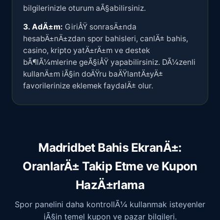
bilgilerinizle oturum aÃ§abilirsiniz.
3. AdÄ±m:
GiriÅŸ sonrasÄ±nda
hesabÄ±nÄ±zdan spor bahisleri, canlÄ± bahis,
casino, kripto yatÄ±rÄ±m ve destek
bÃ¶lÃ¼mlerine geÃ§iÅŸ yapabilirsiniz. DÃ¼zenli
kullanÄ±m iÃ§in doÄŸru baÄŸlantÄ±yÄ±
favorilerinize eklemek faydalÄ± olur.
Madridbet Bahis EkranÄ±:
OranlarÄ± Takip Etme ve Kupon
HazÄ±rlama
Spor panelini daha kontrollÃ¼ kullanmak isteyenler
iÃ§in temel kupon ve pazar bilgileri.