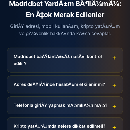
Madridbet YardÄ±m BÃ¶lÃ¼mÃ¼:
En Ã‡ok Merak Edilenler
GiriÅŸ adresi, mobil kullanÄ±m, kripto yatÄ±rÄ±m
ve gÃ¼venlik hakkÄ±nda kÄ±sa cevaplar.
Madridbet baÄŸlantÄ±sÄ± nasÄ±l kontrol
edilir?
Adres deÄŸiÅŸince hesabÄ±m etkilenir mi?
Telefonla giriÅŸ yapmak mÃ¼mkÃ¼n mÃ¼?
Kripto yatÄ±rÄ±mda nelere dikkat edilmeli?