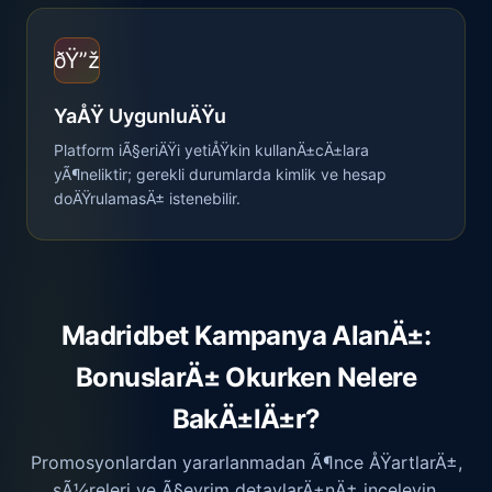
ðŸ”ž
YaÅŸ UygunluÄŸu
Platform iÃ§eriÄŸi yetiÅŸkin kullanÄ±cÄ±lara
yÃ¶neliktir; gerekli durumlarda kimlik ve hesap
doÄŸrulamasÄ± istenebilir.
Madridbet Kampanya AlanÄ±:
BonuslarÄ± Okurken Nelere
BakÄ±lÄ±r?
Promosyonlardan yararlanmadan Ã¶nce ÅŸartlarÄ±,
sÃ¼releri ve Ã§evrim detaylarÄ±nÄ± inceleyin.