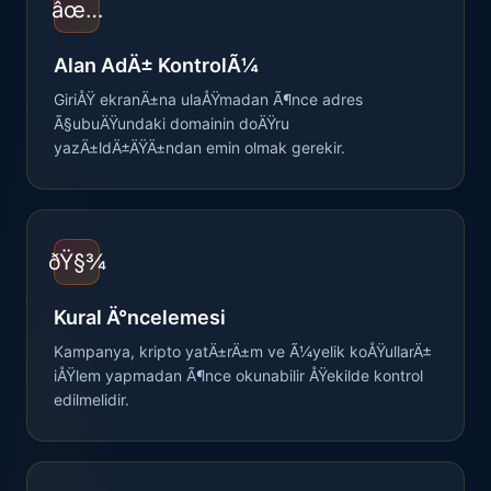
âœ…
Alan AdÄ± KontrolÃ¼
GiriÅŸ ekranÄ±na ulaÅŸmadan Ã¶nce adres
Ã§ubuÄŸundaki domainin doÄŸru
yazÄ±ldÄ±ÄŸÄ±ndan emin olmak gerekir.
ðŸ§¾
Kural Ä°ncelemesi
Kampanya, kripto yatÄ±rÄ±m ve Ã¼yelik koÅŸullarÄ±
iÅŸlem yapmadan Ã¶nce okunabilir ÅŸekilde kontrol
edilmelidir.