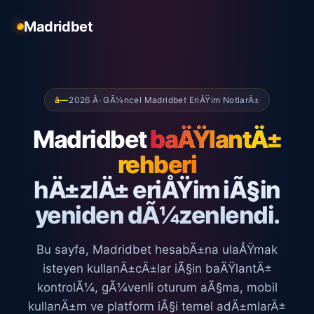
Madridbet
â—
2026 Â· GÃ¼ncel Madridbet EriÅŸim NotlarÄ±
Madridbet
baÄŸlantÄ±
rehberi
hÄ±zlÄ± eriÅŸim iÃ§in
yeniden dÃ¼zenlendi.
Bu sayfa, Madridbet hesabÄ±na ulaÅŸmak
isteyen kullanÄ±cÄ±lar iÃ§in baÄŸlantÄ±
kontrolÃ¼, gÃ¼venli oturum aÃ§ma, mobil
kullanÄ±m ve platform iÃ§i temel adÄ±mlarÄ±