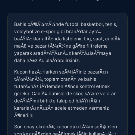
Bahis bÃ¶lÃ¼mÃ¼nde futbol, basketbol, tenis,
voleybol ve e-spor gibi branÅŸlar ayrÄ±
baÅŸlÄ±klar altÄ±nda listelenir. Lig, saat, canlÄ±
maÃ§ ve pazar tÃ¼rÃ¼ne gÃ¶re filtreleme
yaparak aradÄ±ÄŸÄ±nÄ±z karÅŸÄ±laÅŸmaya
daha hÄ±zlÄ± ulaÅŸabilirsiniz.
Kupon hazÄ±rlarken seÃ§tiÄŸiniz pazarÄ±n
tÃ¼rÃ¼nÃ¼, toplam oranÄ± ve bahis
tutarÄ±nÄ± iÅŸlemden Ã¶nce kontrol etmek
gerekir. CanlÄ± bahislerde skor, sÃ¼re ve oran
deÄŸiÅŸimi birlikte takip edildiÄŸi iÃ§in
kararlarÄ±nÄ±zÄ± acele etmeden vermeniz
Ã¶nerilir.
Son onay ekranÄ±, kupondaki tÃ¼m seÃ§imleri
son kez gÃ¶zden geÃ§irmek iÃ§in kullanÄ±lÄ±r.