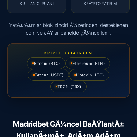
KULLANICI PUANI
KRÄ°PTO YATIRIM
YatÄ±rÄ±mlar blok zinciri Ã¼zerinden; desteklenen
coin ve aÄŸlar panelde gÃ¼ncellenir.
KRIPTO YATÄ±RÄ±M
Bitcoin (BTC)
Ethereum (ETH)
Tether (USDT)
Litecoin (LTC)
TRON (TRX)
Madridbet GÃ¼ncel BaÄŸlantÄ±
KullanÄ±mÄ±: AdÄ±m AdÄ±m