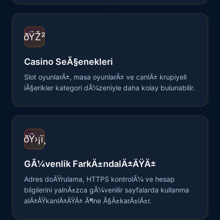
ðŸŽ²
Casino SeÃ§enekleri
Slot oyunlarÄ±, masa oyunlarÄ± ve canlÄ± krupiyeli
iÃ§erikler kategori dÃ¼zeniyle daha kolay bulunabilir.
ðŸ›¡ï¸
GÃ¼venlik FarkÄ±ndalÄ±ÄŸÄ±
Adres doÄŸrulama, HTTPS kontrolÃ¼ ve hesap
bilgilerini yalnÄ±zca gÃ¼venilir sayfalarda kullanma
alÄ±ÅŸkanlÄ±ÄŸÄ± Ã¶ne Ã§Ä±karÄ±lÄ±r.