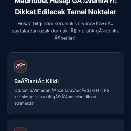
Madridbet Hesap GÃ¼venliÄŸi:
Dikkat Edilecek Temel Noktalar
Hesap bilgilerini korumak ve yanÄ±ltÄ±cÄ±
sayfalardan uzak durmak iÃ§in pratik gÃ¼venlik
Ã¶nerileri.
ðŸ”
BaÄŸlantÄ± Kilidi
Oturum aÃ§madan Ã¶nce tarayÄ±cÄ±daki HTTPS
kilit simgesinin aktif gÃ¶rÃ¼nmesine dikkat
edilmelidir.