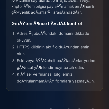
ÅŸÃ¼pheli sayfalarda ÅŸifre, cÃ¼zdan veya
kripto iÅŸlem bilgisi paylaÅŸmamak en Ã¶nemli
gÃ¼venlik adÄ±mlarÄ± arasÄ±ndadÄ±r.
GiriÅŸten Ã¶nce hÄ±zlÄ± kontrol
Adres Ã§ubuÄŸundaki domaini dikkatle
okuyun.
HTTPS kilidinin aktif olduÄŸundan emin
olun.
Eski veya ÅŸÃ¼pheli baÄŸlantÄ±lar yerine
gÃ¼ncel yÃ¶nlendirmeyi tercih edin.
KiÅŸisel ve finansal bilgilerinizi
doÄŸrulanmamÄ±ÅŸ formlara yazmayÄ±n.