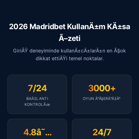
2026 Madridbet KullanÄ±m KÄ±sa
Ã–zeti
GiriÅŸ deneyiminde kullanÄ±cÄ±larÄ±n en Ã§ok
dikkat ettiÄŸi temel noktalar.
7/24
3000+
BAÄžLANTI
OYUN Ä°Ã‡ERÄ°ÄžÄ°
KONTROLÃœ
4.8â˜…
24/7