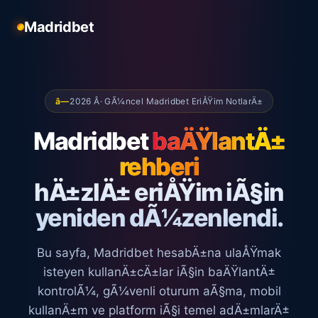
Madridbet
â—
2026 Â· GÃ¼ncel Madridbet EriÅŸim NotlarÄ±
Madridbet
baÄŸlantÄ±
rehberi
hÄ±zlÄ± eriÅŸim iÃ§in
yeniden dÃ¼zenlendi.
Bu sayfa, Madridbet hesabÄ±na ulaÅŸmak
isteyen kullanÄ±cÄ±lar iÃ§in baÄŸlantÄ±
kontrolÃ¼, gÃ¼venli oturum aÃ§ma, mobil
kullanÄ±m ve platform iÃ§i temel adÄ±mlarÄ±