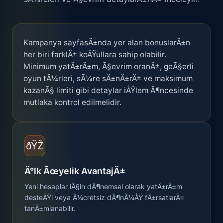
Kampanya sayfasÄ±nda yer alan bonuslarÄ±n
her biri farklÄ± koÅŸullara sahip olabilir.
Minimum yatÄ±rÄ±m, Ã§evrim oranÄ±, geÃ§erli
oyun tÃ¼rleri, sÃ¼re sÄ±nÄ±rÄ± ve maksimum
kazanÃ§ limiti gibi detaylar iÅŸlem Ã¶ncesinde
mutlaka kontrol edilmelidir.
ðŸŽ
Ä°lk Ãœyelik AvantajÄ±
Yeni hesaplar iÃ§in dÃ¶nemsel olarak yatÄ±rÄ±m
desteÄŸi veya Ã¼cretsiz dÃ¶nÃ¼ÅŸ fÄ±rsatlarÄ±
tanÄ±mlanabilir.