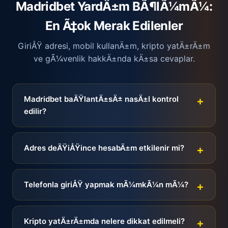
Madridbet YardÄ±m BÃ¶lÃ¼mÃ¼:
En Ã‡ok Merak Edilenler
GiriÅŸ adresi, mobil kullanÄ±m, kripto yatÄ±rÄ±m
ve gÃ¼venlik hakkÄ±nda kÄ±sa cevaplar.
Madridbet baÄŸlantÄ±sÄ± nasÄ±l kontrol
edilir?
Adres deÄŸiÅŸince hesabÄ±m etkilenir mi?
Telefonla giriÅŸ yapmak mÃ¼mkÃ¼n mÃ¼?
Kripto yatÄ±rÄ±mda nelere dikkat edilmeli?