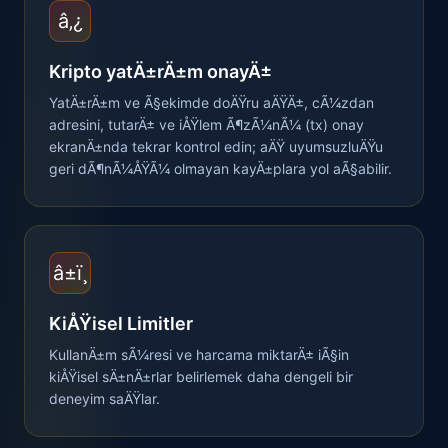
â‚¿
Kripto yatÄ±rÄ±m onayÄ±
YatÄ±rÄ±m ve Ã§ekimde doÄŸru aÄŸÄ±, cÃ¼zdan
adresini, tutarÄ± ve iÅŸlem Ã¶zÃ¼nÃ¼ (tx) onay
ekranÄ±nda tekrar kontrol edin; aÄŸ uyumsuzluÄŸu
geri dÃ¶nÃ¼ÅŸÃ¼ olmayan kayÄ±plara yol aÃ§abilir.
â±ï¸
KiÅŸisel Limitler
KullanÄ±m sÃ¼resi ve harcama miktarÄ± iÃ§in
kiÅŸisel sÄ±nÄ±rlar belirlemek daha dengeli bir
deneyim saÄŸlar.