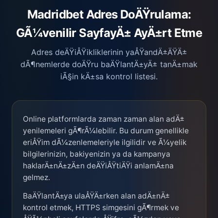
Madridbet Adres DoÄŸrulama:
GÃ¼venilir SayfayÄ± AyÄ±rt Etme
Adres deÄŸiÅŸikliklerinin yaÅŸandÄ±ÄŸÄ±
dÃ¶nemlerde doÄŸru baÄŸlantÄ±yÄ± tanÄ±mak
iÃ§in kÄ±sa kontrol listesi.
Online platformlarda zaman zaman alan adÄ±
yenilemeleri gÃ¶rÃ¼lebilir. Bu durum genellikle
eriÅŸim dÃ¼zenlemeleriyle ilgilidir ve Ã¼yelik
bilgilerinizin, bakiyenizin ya da kampanya
haklarÄ±nÄ±zÄ±n deÄŸiÅŸtiÄŸi anlamÄ±na
gelmez.
BaÄŸlantÄ±ya ulaÅŸÄ±rken alan adÄ±nÄ±
kontrol etmek, HTTPS simgesini gÃ¶rmek ve