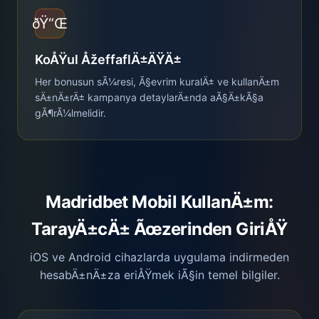
ðŸ“Œ
KoÅŸul ÅžeffaflÄ±ÄŸÄ±
Her bonusun sÃ¼resi, Ã§evrim kuralÄ± ve kullanÄ±m
sÄ±nÄ±rÄ± kampanya detaylarÄ±nda aÃ§Ä±kÃ§a
gÃ¶rÃ¼lmelidir.
Madridbet Mobil KullanÄ±m:
TarayÄ±cÄ± Ãœzerinden GiriÅŸ
iOS ve Android cihazlarda uygulama indirmeden
hesabÄ±nÄ±za eriÅŸmek iÃ§in temel bilgiler.