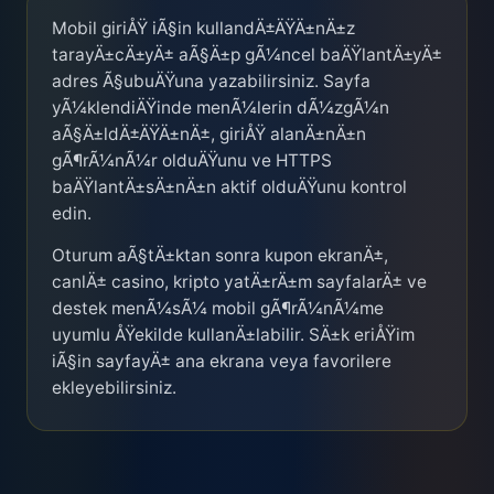
Mobil giriÅŸ iÃ§in kullandÄ±ÄŸÄ±nÄ±z
tarayÄ±cÄ±yÄ± aÃ§Ä±p gÃ¼ncel baÄŸlantÄ±yÄ±
adres Ã§ubuÄŸuna yazabilirsiniz. Sayfa
yÃ¼klendiÄŸinde menÃ¼lerin dÃ¼zgÃ¼n
aÃ§Ä±ldÄ±ÄŸÄ±nÄ±, giriÅŸ alanÄ±nÄ±n
gÃ¶rÃ¼nÃ¼r olduÄŸunu ve HTTPS
baÄŸlantÄ±sÄ±nÄ±n aktif olduÄŸunu kontrol
edin.
Oturum aÃ§tÄ±ktan sonra kupon ekranÄ±,
canlÄ± casino, kripto yatÄ±rÄ±m sayfalarÄ± ve
destek menÃ¼sÃ¼ mobil gÃ¶rÃ¼nÃ¼me
uyumlu ÅŸekilde kullanÄ±labilir. SÄ±k eriÅŸim
iÃ§in sayfayÄ± ana ekrana veya favorilere
ekleyebilirsiniz.