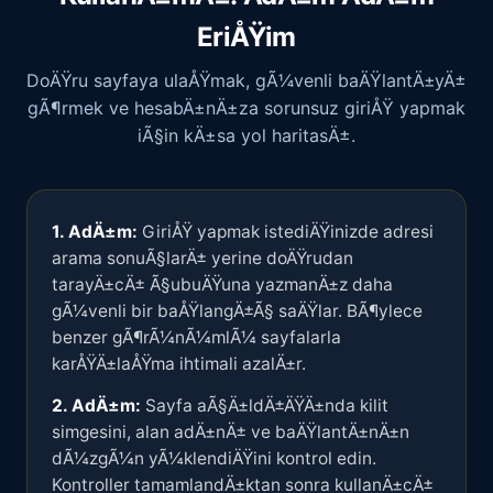
EriÅŸim
DoÄŸru sayfaya ulaÅŸmak, gÃ¼venli baÄŸlantÄ±yÄ±
gÃ¶rmek ve hesabÄ±nÄ±za sorunsuz giriÅŸ yapmak
iÃ§in kÄ±sa yol haritasÄ±.
1. AdÄ±m:
GiriÅŸ yapmak istediÄŸinizde adresi
arama sonuÃ§larÄ± yerine doÄŸrudan
tarayÄ±cÄ± Ã§ubuÄŸuna yazmanÄ±z daha
gÃ¼venli bir baÅŸlangÄ±Ã§ saÄŸlar. BÃ¶ylece
benzer gÃ¶rÃ¼nÃ¼mlÃ¼ sayfalarla
karÅŸÄ±laÅŸma ihtimali azalÄ±r.
2. AdÄ±m:
Sayfa aÃ§Ä±ldÄ±ÄŸÄ±nda kilit
simgesini, alan adÄ±nÄ± ve baÄŸlantÄ±nÄ±n
dÃ¼zgÃ¼n yÃ¼klendiÄŸini kontrol edin.
Kontroller tamamlandÄ±ktan sonra kullanÄ±cÄ±