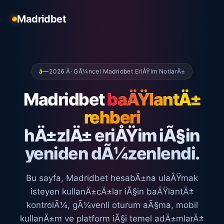
Madridbet
â—
2026 Â· GÃ¼ncel Madridbet EriÅŸim NotlarÄ±
Madridbet
baÄŸlantÄ±
rehberi
hÄ±zlÄ± eriÅŸim iÃ§in
yeniden dÃ¼zenlendi.
Bu sayfa, Madridbet hesabÄ±na ulaÅŸmak
isteyen kullanÄ±cÄ±lar iÃ§in baÄŸlantÄ±
kontrolÃ¼, gÃ¼venli oturum aÃ§ma, mobil
kullanÄ±m ve platform iÃ§i temel adÄ±mlarÄ±