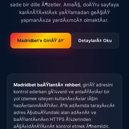
sade bir dille Ã¶zetler. AmaÃ§, doÄŸru sayfaya
karÄ±ÅŸÄ±klÄ±k yaÅŸamadan geÃ§iÅŸ
yapmanÄ±za yardÄ±mcÄ± olmaktÄ±r.
Madridbet'e GiriÅŸ â†’
DetaylarÄ± Oku
Madridbet baÄŸlantÄ± rehberi
, giriÅŸ adresini
kontrol ederken gÃ¼venli ve anlaÅŸÄ±lÄ±r bir
yol izlemek isteyen kullanÄ±cÄ±lar iÃ§in
hazÄ±rlanmÄ±ÅŸtÄ±r. Ä°lk adÄ±mda tarayÄ±cÄ±
adres Ã§ubuÄŸundaki alan adÄ±nÄ± ve
baÄŸlantÄ±nÄ±n HTTPS Ã¼zerinden
aÃ§Ä±ldÄ±ÄŸÄ±nÄ± kontrol etmek Ã¶nemlidir.