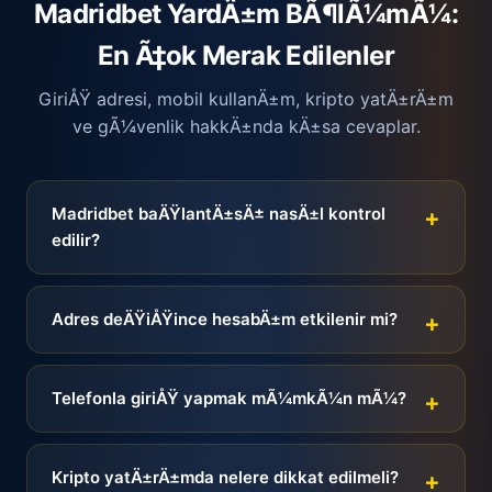
Madridbet YardÄ±m BÃ¶lÃ¼mÃ¼:
En Ã‡ok Merak Edilenler
GiriÅŸ adresi, mobil kullanÄ±m, kripto yatÄ±rÄ±m
ve gÃ¼venlik hakkÄ±nda kÄ±sa cevaplar.
Madridbet baÄŸlantÄ±sÄ± nasÄ±l kontrol
edilir?
Adres deÄŸiÅŸince hesabÄ±m etkilenir mi?
Telefonla giriÅŸ yapmak mÃ¼mkÃ¼n mÃ¼?
Kripto yatÄ±rÄ±mda nelere dikkat edilmeli?