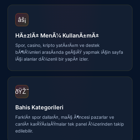
âš¡
HÄ±zlÄ± MenÃ¼ KullanÄ±mÄ±
Spor, casino, kripto yatÄ±rÄ±m ve destek
bÃ¶lÃ¼mleri arasÄ±nda geÃ§iÅŸ yapmak iÃ§in sayfa
iÃ§i alanlar dÃ¼zenli bir yapÄ± izler.
ðŸŽ¯
Bahis Kategorileri
FarklÄ± spor dallarÄ±, maÃ§ Ã¶ncesi pazarlar ve
canlÄ± karÅŸÄ±laÅŸmalar tek panel Ã¼zerinden takip
edilebilir.