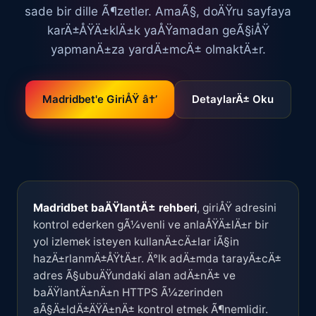
sade bir dille Ã¶zetler. AmaÃ§, doÄŸru sayfaya
karÄ±ÅŸÄ±klÄ±k yaÅŸamadan geÃ§iÅŸ
yapmanÄ±za yardÄ±mcÄ± olmaktÄ±r.
Madridbet'e GiriÅŸ â†’
DetaylarÄ± Oku
Madridbet baÄŸlantÄ± rehberi
, giriÅŸ adresini
kontrol ederken gÃ¼venli ve anlaÅŸÄ±lÄ±r bir
yol izlemek isteyen kullanÄ±cÄ±lar iÃ§in
hazÄ±rlanmÄ±ÅŸtÄ±r. Ä°lk adÄ±mda tarayÄ±cÄ±
adres Ã§ubuÄŸundaki alan adÄ±nÄ± ve
baÄŸlantÄ±nÄ±n HTTPS Ã¼zerinden
aÃ§Ä±ldÄ±ÄŸÄ±nÄ± kontrol etmek Ã¶nemlidir.