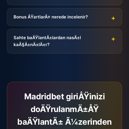
Bonus ÅŸartlarÄ± nerede incelenir?
Sahte baÄŸlantÄ±lardan nasÄ±l
kaÃ§Ä±nÄ±lÄ±r?
Madridbet giriÅŸinizi
doÄŸrulanmÄ±ÅŸ
baÄŸlantÄ± Ã¼zerinden