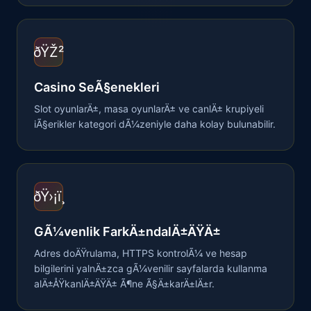
ðŸŽ²
Casino SeÃ§enekleri
Slot oyunlarÄ±, masa oyunlarÄ± ve canlÄ± krupiyeli
iÃ§erikler kategori dÃ¼zeniyle daha kolay bulunabilir.
ðŸ›¡ï¸
GÃ¼venlik FarkÄ±ndalÄ±ÄŸÄ±
Adres doÄŸrulama, HTTPS kontrolÃ¼ ve hesap
bilgilerini yalnÄ±zca gÃ¼venilir sayfalarda kullanma
alÄ±ÅŸkanlÄ±ÄŸÄ± Ã¶ne Ã§Ä±karÄ±lÄ±r.