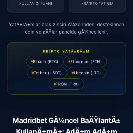
KULLANICI PUANI
KRÄ°PTO YATIRIM
YatÄ±rÄ±mlar blok zinciri Ã¼zerinden; desteklenen
coin ve aÄŸlar panelde gÃ¼ncellenir.
KRIPTO YATÄ±RÄ±M
Bitcoin (BTC)
Ethereum (ETH)
Tether (USDT)
Litecoin (LTC)
TRON (TRX)
Madridbet GÃ¼ncel BaÄŸlantÄ±
KullanÄ±mÄ±: AdÄ±m AdÄ±m