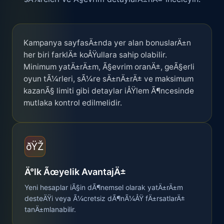
Kampanya sayfasÄ±nda yer alan bonuslarÄ±n
her biri farklÄ± koÅŸullara sahip olabilir.
Minimum yatÄ±rÄ±m, Ã§evrim oranÄ±, geÃ§erli
oyun tÃ¼rleri, sÃ¼re sÄ±nÄ±rÄ± ve maksimum
kazanÃ§ limiti gibi detaylar iÅŸlem Ã¶ncesinde
mutlaka kontrol edilmelidir.
ðŸŽ
Ä°lk Ãœyelik AvantajÄ±
Yeni hesaplar iÃ§in dÃ¶nemsel olarak yatÄ±rÄ±m
desteÄŸi veya Ã¼cretsiz dÃ¶nÃ¼ÅŸ fÄ±rsatlarÄ±
tanÄ±mlanabilir.