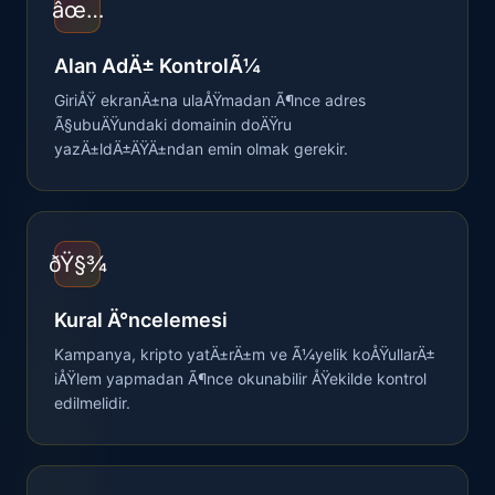
âœ…
Alan AdÄ± KontrolÃ¼
GiriÅŸ ekranÄ±na ulaÅŸmadan Ã¶nce adres
Ã§ubuÄŸundaki domainin doÄŸru
yazÄ±ldÄ±ÄŸÄ±ndan emin olmak gerekir.
ðŸ§¾
Kural Ä°ncelemesi
Kampanya, kripto yatÄ±rÄ±m ve Ã¼yelik koÅŸullarÄ±
iÅŸlem yapmadan Ã¶nce okunabilir ÅŸekilde kontrol
edilmelidir.