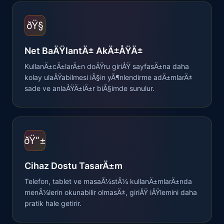
ðŸ§­
Net BaÄŸlantÄ± AkÄ±ÅŸÄ±
KullanÄ±cÄ±larÄ±n doÄŸru giriÅŸ sayfasÄ±na daha
kolay ulaÅŸabilmesi iÃ§in yÃ¶nlendirme adÄ±mlarÄ±
sade ve anlaÅŸÄ±lÄ±r biÃ§imde sunulur.
ðŸ“±
Cihaz Dostu TasarÄ±m
Telefon, tablet ve masaÃ¼stÃ¼ kullanÄ±mlarÄ±nda
menÃ¼lerin okunabilir olmasÄ±, giriÅŸ iÅŸlemini daha
pratik hale getirir.