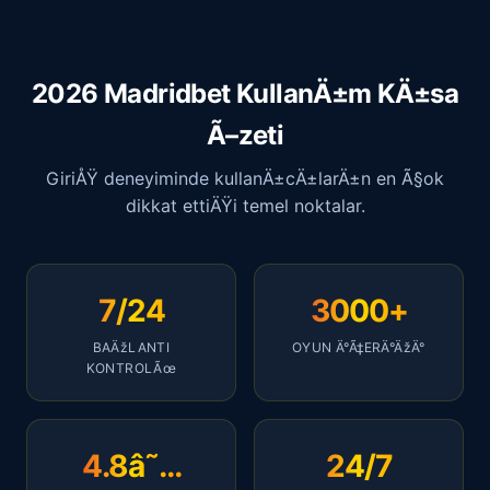
2026 Madridbet KullanÄ±m KÄ±sa
Ã–zeti
GiriÅŸ deneyiminde kullanÄ±cÄ±larÄ±n en Ã§ok
dikkat ettiÄŸi temel noktalar.
7/24
3000+
BAÄžLANTI
OYUN Ä°Ã‡ERÄ°ÄžÄ°
KONTROLÃœ
4.8â˜…
24/7