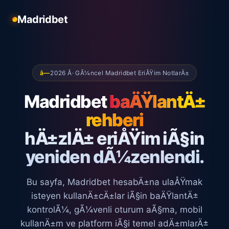
Madridbet
â—
2026 Â· GÃ¼ncel Madridbet EriÅŸim NotlarÄ±
Madridbet
baÄŸlantÄ±
rehberi
hÄ±zlÄ± eriÅŸim iÃ§in
yeniden dÃ¼zenlendi.
Bu sayfa, Madridbet hesabÄ±na ulaÅŸmak
isteyen kullanÄ±cÄ±lar iÃ§in baÄŸlantÄ±
kontrolÃ¼, gÃ¼venli oturum aÃ§ma, mobil
kullanÄ±m ve platform iÃ§i temel adÄ±mlarÄ±