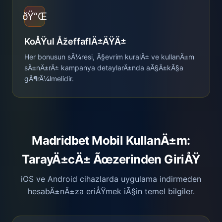
ðŸ“Œ
KoÅŸul ÅžeffaflÄ±ÄŸÄ±
Her bonusun sÃ¼resi, Ã§evrim kuralÄ± ve kullanÄ±m
sÄ±nÄ±rÄ± kampanya detaylarÄ±nda aÃ§Ä±kÃ§a
gÃ¶rÃ¼lmelidir.
Madridbet Mobil KullanÄ±m:
TarayÄ±cÄ± Ãœzerinden GiriÅŸ
iOS ve Android cihazlarda uygulama indirmeden
hesabÄ±nÄ±za eriÅŸmek iÃ§in temel bilgiler.