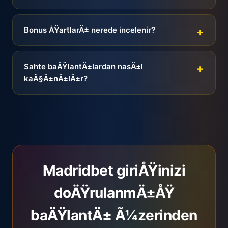
Bonus ÅŸartlarÄ± nerede incelenir?
Sahte baÄŸlantÄ±lardan nasÄ±l
kaÃ§Ä±nÄ±lÄ±r?
Madridbet giriÅŸinizi
doÄŸrulanmÄ±ÅŸ
baÄŸlantÄ± Ã¼zerinden