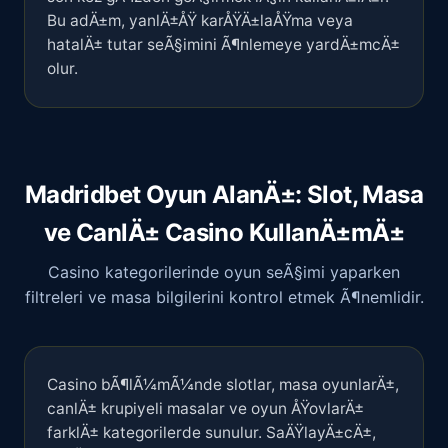
Bu adÄ±m, yanlÄ±ÅŸ karÅŸÄ±laÅŸma veya
hatalÄ± tutar seÃ§imini Ã¶nlemeye yardÄ±mcÄ±
olur.
Madridbet Oyun AlanÄ±: Slot, Masa
ve CanlÄ± Casino KullanÄ±mÄ±
Casino kategorilerinde oyun seÃ§imi yaparken
filtreleri ve masa bilgilerini kontrol etmek Ã¶nemlidir.
Casino bÃ¶lÃ¼mÃ¼nde slotlar, masa oyunlarÄ±,
canlÄ± krupiyeli masalar ve oyun ÅŸovlarÄ±
farklÄ± kategorilerde sunulur. SaÄŸlayÄ±cÄ±,