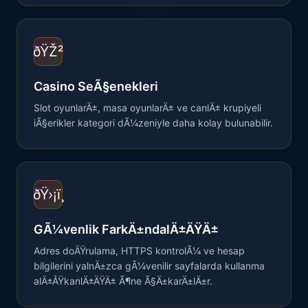
ðŸŽ²
Casino SeÃ§enekleri
Slot oyunlarÄ±, masa oyunlarÄ± ve canlÄ± krupiyeli
iÃ§erikler kategori dÃ¼zeniyle daha kolay bulunabilir.
ðŸ›¡ï¸
GÃ¼venlik FarkÄ±ndalÄ±ÄŸÄ±
Adres doÄŸrulama, HTTPS kontrolÃ¼ ve hesap
bilgilerini yalnÄ±zca gÃ¼venilir sayfalarda kullanma
alÄ±ÅŸkanlÄ±ÄŸÄ± Ã¶ne Ã§Ä±karÄ±lÄ±r.