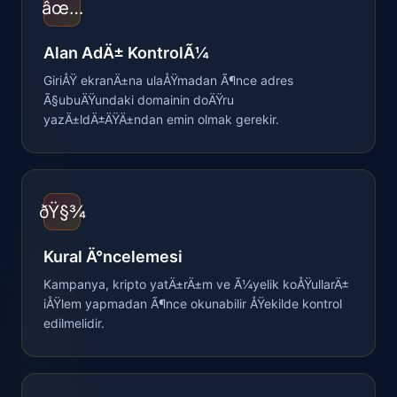
âœ…
Alan AdÄ± KontrolÃ¼
GiriÅŸ ekranÄ±na ulaÅŸmadan Ã¶nce adres
Ã§ubuÄŸundaki domainin doÄŸru
yazÄ±ldÄ±ÄŸÄ±ndan emin olmak gerekir.
ðŸ§¾
Kural Ä°ncelemesi
Kampanya, kripto yatÄ±rÄ±m ve Ã¼yelik koÅŸullarÄ±
iÅŸlem yapmadan Ã¶nce okunabilir ÅŸekilde kontrol
edilmelidir.