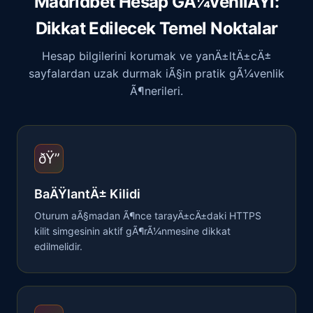
Madridbet Hesap GÃ¼venliÄŸi:
Dikkat Edilecek Temel Noktalar
Hesap bilgilerini korumak ve yanÄ±ltÄ±cÄ±
sayfalardan uzak durmak iÃ§in pratik gÃ¼venlik
Ã¶nerileri.
ðŸ”
BaÄŸlantÄ± Kilidi
Oturum aÃ§madan Ã¶nce tarayÄ±cÄ±daki HTTPS
kilit simgesinin aktif gÃ¶rÃ¼nmesine dikkat
edilmelidir.