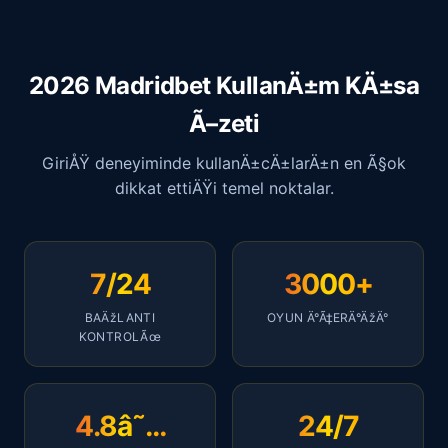
2026 Madridbet KullanÄ±m KÄ±sa
Ã–zeti
GiriÅŸ deneyiminde kullanÄ±cÄ±larÄ±n en Ã§ok
dikkat ettiÄŸi temel noktalar.
7/24
3000+
BAÄžLANTI
OYUN Ä°Ã‡ERÄ°ÄžÄ°
KONTROLÃœ
4.8â˜…
24/7