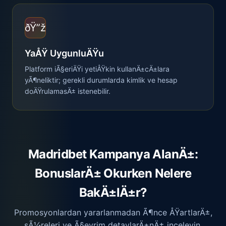
ðŸ”ž
YaÅŸ UygunluÄŸu
Platform iÃ§eriÄŸi yetiÅŸkin kullanÄ±cÄ±lara
yÃ¶neliktir; gerekli durumlarda kimlik ve hesap
doÄŸrulamasÄ± istenebilir.
Madridbet Kampanya AlanÄ±:
BonuslarÄ± Okurken Nelere
BakÄ±lÄ±r?
Promosyonlardan yararlanmadan Ã¶nce ÅŸartlarÄ±,
sÃ¼releri ve Ã§evrim detaylarÄ±nÄ± inceleyin.