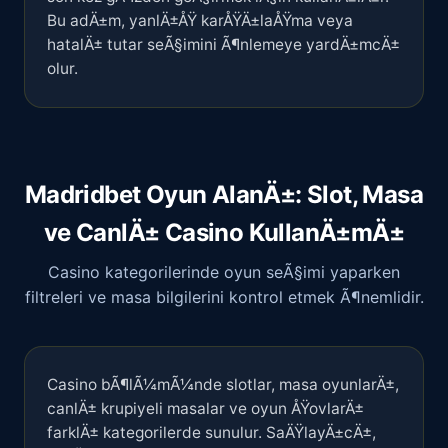
Bu adÄ±m, yanlÄ±ÅŸ karÅŸÄ±laÅŸma veya
hatalÄ± tutar seÃ§imini Ã¶nlemeye yardÄ±mcÄ±
olur.
Madridbet Oyun AlanÄ±: Slot, Masa
ve CanlÄ± Casino KullanÄ±mÄ±
Casino kategorilerinde oyun seÃ§imi yaparken
filtreleri ve masa bilgilerini kontrol etmek Ã¶nemlidir.
Casino bÃ¶lÃ¼mÃ¼nde slotlar, masa oyunlarÄ±,
canlÄ± krupiyeli masalar ve oyun ÅŸovlarÄ±
farklÄ± kategorilerde sunulur. SaÄŸlayÄ±cÄ±,