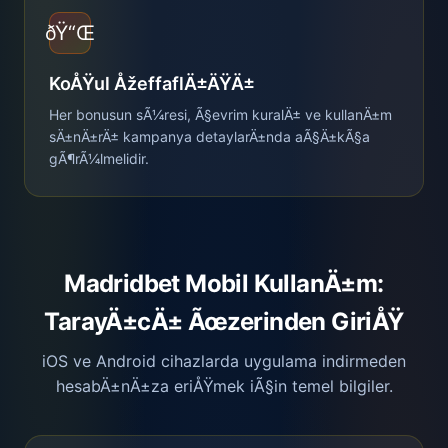
ðŸ“Œ
KoÅŸul ÅžeffaflÄ±ÄŸÄ±
Her bonusun sÃ¼resi, Ã§evrim kuralÄ± ve kullanÄ±m
sÄ±nÄ±rÄ± kampanya detaylarÄ±nda aÃ§Ä±kÃ§a
gÃ¶rÃ¼lmelidir.
Madridbet Mobil KullanÄ±m:
TarayÄ±cÄ± Ãœzerinden GiriÅŸ
iOS ve Android cihazlarda uygulama indirmeden
hesabÄ±nÄ±za eriÅŸmek iÃ§in temel bilgiler.