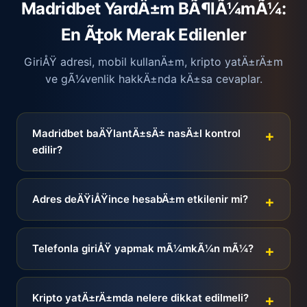
Madridbet YardÄ±m BÃ¶lÃ¼mÃ¼:
En Ã‡ok Merak Edilenler
GiriÅŸ adresi, mobil kullanÄ±m, kripto yatÄ±rÄ±m
ve gÃ¼venlik hakkÄ±nda kÄ±sa cevaplar.
Madridbet baÄŸlantÄ±sÄ± nasÄ±l kontrol
edilir?
Adres deÄŸiÅŸince hesabÄ±m etkilenir mi?
Telefonla giriÅŸ yapmak mÃ¼mkÃ¼n mÃ¼?
Kripto yatÄ±rÄ±mda nelere dikkat edilmeli?