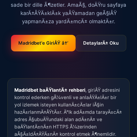
sade bir dille Ã¶zetler. AmaÃ§, doÄŸru sayfaya
karÄ±ÅŸÄ±klÄ±k yaÅŸamadan geÃ§iÅŸ
yapmanÄ±za yardÄ±mcÄ± olmaktÄ±r.
Madridbet'e GiriÅŸ â†’
DetaylarÄ± Oku
Madridbet baÄŸlantÄ± rehberi
, giriÅŸ adresini
kontrol ederken gÃ¼venli ve anlaÅŸÄ±lÄ±r bir
yol izlemek isteyen kullanÄ±cÄ±lar iÃ§in
hazÄ±rlanmÄ±ÅŸtÄ±r. Ä°lk adÄ±mda tarayÄ±cÄ±
adres Ã§ubuÄŸundaki alan adÄ±nÄ± ve
baÄŸlantÄ±nÄ±n HTTPS Ã¼zerinden
aÃ§Ä±ldÄ±ÄŸÄ±nÄ± kontrol etmek Ã¶nemlidir.