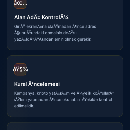
âœ…
Alan AdÄ± KontrolÃ¼
GiriÅŸ ekranÄ±na ulaÅŸmadan Ã¶nce adres
Ã§ubuÄŸundaki domainin doÄŸru
yazÄ±ldÄ±ÄŸÄ±ndan emin olmak gerekir.
ðŸ§¾
Kural Ä°ncelemesi
Kampanya, kripto yatÄ±rÄ±m ve Ã¼yelik koÅŸullarÄ±
iÅŸlem yapmadan Ã¶nce okunabilir ÅŸekilde kontrol
edilmelidir.