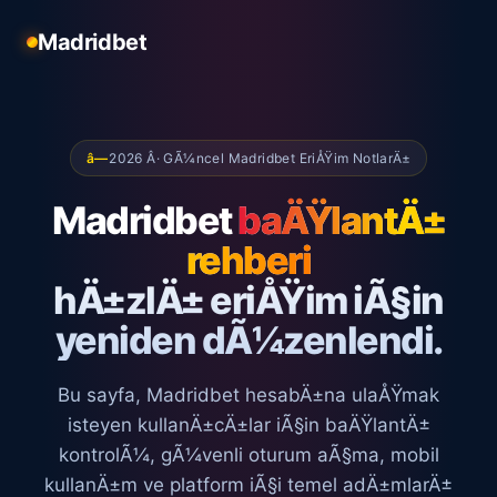
Madridbet
â—
2026 Â· GÃ¼ncel Madridbet EriÅŸim NotlarÄ±
Madridbet
baÄŸlantÄ±
rehberi
hÄ±zlÄ± eriÅŸim iÃ§in
yeniden dÃ¼zenlendi.
Bu sayfa, Madridbet hesabÄ±na ulaÅŸmak
isteyen kullanÄ±cÄ±lar iÃ§in baÄŸlantÄ±
kontrolÃ¼, gÃ¼venli oturum aÃ§ma, mobil
kullanÄ±m ve platform iÃ§i temel adÄ±mlarÄ±