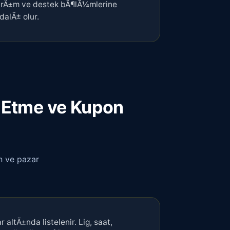
Ä±rÄ±m ve destek bÃ¶lÃ¼mlerine
dalÄ± olur.
 Etme ve Kupon
n ve pazar
ltÄ±nda listelenir. Lig, saat,