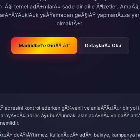
m iÃ§i temel adÄ±mlarÄ± sade bir dille Ã¶zetler. AmaÃ§
karÄ±ÅŸÄ±klÄ±k yaÅŸamadan geÃ§iÅŸ yapmanÄ±za y
olmaktÄ±r.
Madridbet'e GiriÅŸ â†’
DetaylarÄ± Oku
iÅŸ adresini kontrol ederken gÃ¼venli ve anlaÅŸÄ±lÄ±r bir yol 
 tarayÄ±cÄ± adres Ã§ubuÄŸundaki alan adÄ±nÄ± ve baÄŸlan
emlidir.
nÄ±zÄ± deÄŸiÅŸtirmez. KullanÄ±cÄ± adÄ±, bakiye, kampanya h