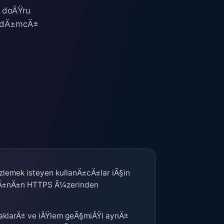
, doÄŸru
ardÄ±mcÄ±
izlemek isteyen kullanÄ±cÄ±lar iÃ§in
tÄ±nÄ±n HTTPS Ã¼zerinden
aklarÄ± ve iÅŸlem geÃ§miÅŸi aynÄ±