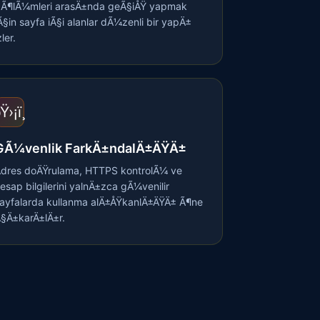
Ã¶lÃ¼mleri arasÄ±nda geÃ§iÅŸ yapmak
Ã§in sayfa iÃ§i alanlar dÃ¼zenli bir yapÄ±
zler.
Ÿ›¡ï¸
GÃ¼venlik FarkÄ±ndalÄ±ÄŸÄ±
dres doÄŸrulama, HTTPS kontrolÃ¼ ve
esap bilgilerini yalnÄ±zca gÃ¼venilir
ayfalarda kullanma alÄ±ÅŸkanlÄ±ÄŸÄ± Ã¶ne
§Ä±karÄ±lÄ±r.