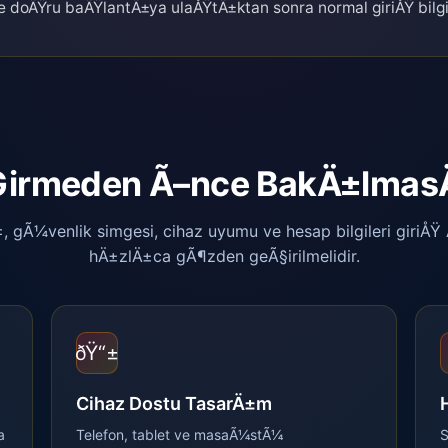
 doÄŸru baÄŸlantÄ±ya ulaÅŸtÄ±ktan sonra normal giriÅŸ bilgile
Girmeden Ã–nce BakÄ±lmas
, gÃ¼venlik simgesi, cihaz uyumu ve hesap bilgileri giriÅŸ
hÄ±zlÄ±ca gÃ¶zden geÃ§irilmelidir.
ðŸ“±
Cihaz Dostu TasarÄ±m
a
Telefon, tablet ve masaÃ¼stÃ¼
S