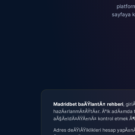
platfor
sayfaya 
Madridbet baÄŸlantÄ± rehberi
, gir
hazÄ±rlanmÄ±ÅŸtÄ±r. Ä°lk adÄ±mda
aÃ§Ä±ldÄ±ÄŸÄ±nÄ± kontrol etmek Ã¶n
Adres deÄŸiÅŸiklikleri hesap yapÄ±