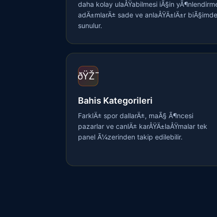
daha kolay ulaÅŸabilmesi iÃ§in yÃ¶nlendirm
adÄ±mlarÄ± sade ve anlaÅŸÄ±lÄ±r biÃ§imd
sunulur.
ðŸŽ¯
Bahis Kategorileri
FarklÄ± spor dallarÄ±, maÃ§ Ã¶ncesi
pazarlar ve canlÄ± karÅŸÄ±laÅŸmalar tek
panel Ã¼zerinden takip edilebilir.