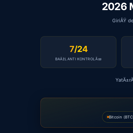
2026 
GiriÅŸ d
7/24
BAÄžLANTI KONTROLÃœ
YatÄ±rÄ
Bitcoin (BTC