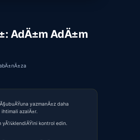
Ä±: AdÄ±m AdÄ±m
sabÄ±nÄ±za
Ä± Ã§ubuÄŸuna yazmanÄ±z daha
htimali azalÄ±r.
yÃ¼klendiÄŸini kontrol edin.