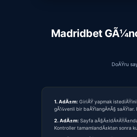
Madridbet GÃ¼n
DoÄŸru sa
1. AdÄ±m:
GiriÅŸ yapmak istediÄŸi
gÃ¼venli bir baÅŸlangÄ±Ã§ saÄŸlar.
2. AdÄ±m:
Sayfa aÃ§Ä±ldÄ±ÄŸÄ±nda k
Kontroller tamamlandÄ±ktan sonra kul