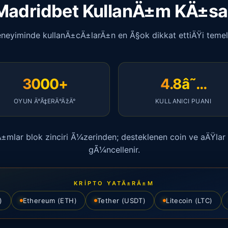
Madridbet KullanÄ±m KÄ±sa 
eneyiminde kullanÄ±cÄ±larÄ±n en Ã§ok dikkat ettiÄŸi temel 
3000+
4.8â˜…
OYUN Ä°Ã‡ERÄ°ÄžÄ°
KULLANICI PUANI
±mlar blok zinciri Ã¼zerinden; desteklenen coin ve aÄŸlar
gÃ¼ncellenir.
KRIPTO YATÄ±RÄ±M
)
Ethereum (ETH)
Tether (USDT)
Litecoin (LTC)