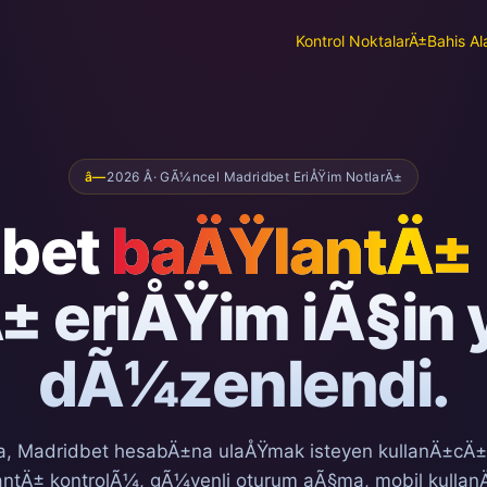
Kontrol NoktalarÄ±
Bahis A
â—
2026 Â· GÃ¼ncel Madridbet EriÅŸim NotlarÄ±
dbet
baÄŸlantÄ± 
± eriÅŸim iÃ§in 
dÃ¼zenlendi.
a, Madridbet hesabÄ±na ulaÅŸmak isteyen kullanÄ±cÄ±l
ntÄ± kontrolÃ¼, gÃ¼venli oturum aÃ§ma, mobil kulla