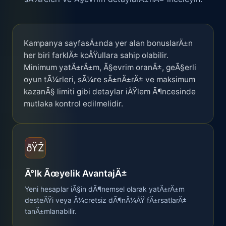
Kampanya sayfasÄ±nda yer alan bonuslarÄ±n
her biri farklÄ± koÅŸullara sahip olabilir.
Minimum yatÄ±rÄ±m, Ã§evrim oranÄ±, geÃ§erli
oyun tÃ¼rleri, sÃ¼re sÄ±nÄ±rÄ± ve maksimum
kazanÃ§ limiti gibi detaylar iÅŸlem Ã¶ncesinde
mutlaka kontrol edilmelidir.
ðŸŽ
Ä°lk Ãœyelik AvantajÄ±
Yeni hesaplar iÃ§in dÃ¶nemsel olarak yatÄ±rÄ±m
desteÄŸi veya Ã¼cretsiz dÃ¶nÃ¼ÅŸ fÄ±rsatlarÄ±
tanÄ±mlanabilir.