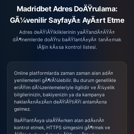
Madridbet Adres DoÄŸrulama:
GÃ¼venilir SayfayÄ± AyÄ±rt Etme
Adres deÄŸiÅŸikliklerinin yaÅŸandÄ±ÄŸÄ±
dÃ¶nemlerde doÄŸru baÄŸlantÄ±yÄ± tanÄ±mak
iÃ§in kÄ±sa kontrol listesi.
Online platformlarda zaman zaman alan adÄ±
yenilemeleri gÃ¶rÃ¼lebilir. Bu durum genellikle
eriÅŸim dÃ¼zenlemeleriyle ilgilidir ve Ã¼yelik
bilgilerinizin, bakiyenizin ya da kampanya
haklarÄ±nÄ±zÄ±n deÄŸiÅŸtiÄŸi anlamÄ±na
gelmez.
BaÄŸlantÄ±ya ulaÅŸÄ±rken alan adÄ±nÄ±
kontrol etmek, HTTPS simgesini gÃ¶rmek ve