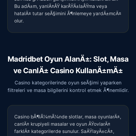
Bu adÄ±m, yanlÄ±ÅŸ karÅŸÄ±laÅŸma veya
hatalÄ± tutar seÃ§imini Ã¶nlemeye yardÄ±mcÄ±
olur.
Madridbet Oyun AlanÄ±: Slot, Masa
ve CanlÄ± Casino KullanÄ±mÄ±
Casino kategorilerinde oyun seÃ§imi yaparken
filtreleri ve masa bilgilerini kontrol etmek Ã¶nemlidir.
Casino bÃ¶lÃ¼mÃ¼nde slotlar, masa oyunlarÄ±,
canlÄ± krupiyeli masalar ve oyun ÅŸovlarÄ±
farklÄ± kategorilerde sunulur. SaÄŸlayÄ±cÄ±,