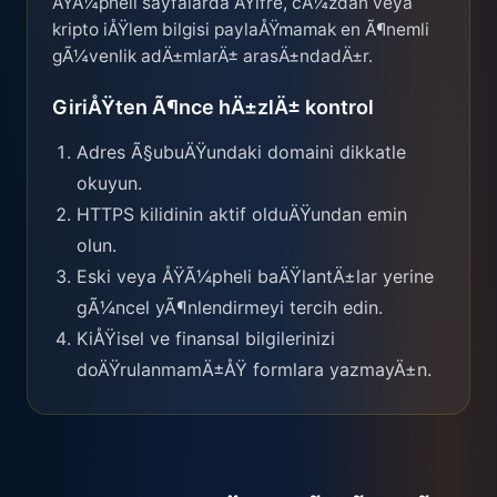
ÅŸÃ¼pheli sayfalarda ÅŸifre, cÃ¼zdan veya
kripto iÅŸlem bilgisi paylaÅŸmamak en Ã¶nemli
gÃ¼venlik adÄ±mlarÄ± arasÄ±ndadÄ±r.
GiriÅŸten Ã¶nce hÄ±zlÄ± kontrol
Adres Ã§ubuÄŸundaki domaini dikkatle
okuyun.
HTTPS kilidinin aktif olduÄŸundan emin
olun.
Eski veya ÅŸÃ¼pheli baÄŸlantÄ±lar yerine
gÃ¼ncel yÃ¶nlendirmeyi tercih edin.
KiÅŸisel ve finansal bilgilerinizi
doÄŸrulanmamÄ±ÅŸ formlara yazmayÄ±n.