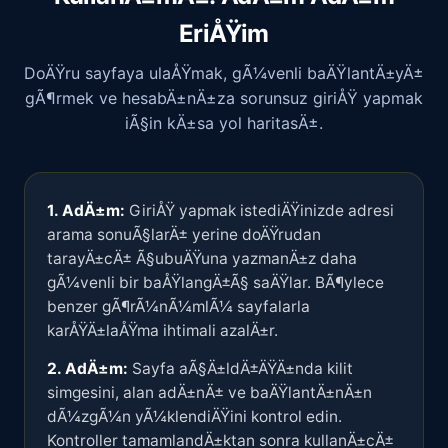
EriÅŸim
DoÄŸru sayfaya ulaÅŸmak, gÃ¼venli baÄŸlantÄ±yÄ±
gÃ¶rmek ve hesabÄ±nÄ±za sorunsuz giriÅŸ yapmak
iÃ§in kÄ±sa yol haritasÄ±.
1. AdÄ±m:
GiriÅŸ yapmak istediÄŸinizde adresi
arama sonuÃ§larÄ± yerine doÄŸrudan
tarayÄ±cÄ± Ã§ubuÄŸuna yazmanÄ±z daha
gÃ¼venli bir baÅŸlangÄ±Ã§ saÄŸlar. BÃ¶ylece
benzer gÃ¶rÃ¼nÃ¼mlÃ¼ sayfalarla
karÅŸÄ±laÅŸma ihtimali azalÄ±r.
2. AdÄ±m:
Sayfa aÃ§Ä±ldÄ±ÄŸÄ±nda kilit
simgesini, alan adÄ±nÄ± ve baÄŸlantÄ±nÄ±n
dÃ¼zgÃ¼n yÃ¼klendiÄŸini kontrol edin.
Kontroller tamamlandÄ±ktan sonra kullanÄ±cÄ±