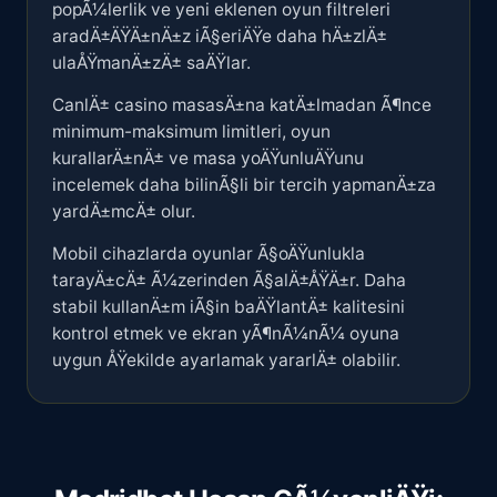
popÃ¼lerlik ve yeni eklenen oyun filtreleri
aradÄ±ÄŸÄ±nÄ±z iÃ§eriÄŸe daha hÄ±zlÄ±
ulaÅŸmanÄ±zÄ± saÄŸlar.
CanlÄ± casino masasÄ±na katÄ±lmadan Ã¶nce
minimum-maksimum limitleri, oyun
kurallarÄ±nÄ± ve masa yoÄŸunluÄŸunu
incelemek daha bilinÃ§li bir tercih yapmanÄ±za
yardÄ±mcÄ± olur.
Mobil cihazlarda oyunlar Ã§oÄŸunlukla
tarayÄ±cÄ± Ã¼zerinden Ã§alÄ±ÅŸÄ±r. Daha
stabil kullanÄ±m iÃ§in baÄŸlantÄ± kalitesini
kontrol etmek ve ekran yÃ¶nÃ¼nÃ¼ oyuna
uygun ÅŸekilde ayarlamak yararlÄ± olabilir.