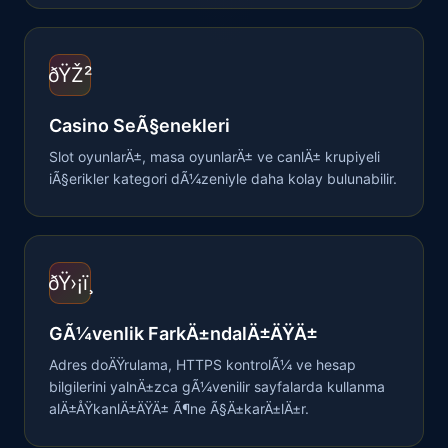
ðŸŽ²
Casino SeÃ§enekleri
Slot oyunlarÄ±, masa oyunlarÄ± ve canlÄ± krupiyeli
iÃ§erikler kategori dÃ¼zeniyle daha kolay bulunabilir.
ðŸ›¡ï¸
GÃ¼venlik FarkÄ±ndalÄ±ÄŸÄ±
Adres doÄŸrulama, HTTPS kontrolÃ¼ ve hesap
bilgilerini yalnÄ±zca gÃ¼venilir sayfalarda kullanma
alÄ±ÅŸkanlÄ±ÄŸÄ± Ã¶ne Ã§Ä±karÄ±lÄ±r.