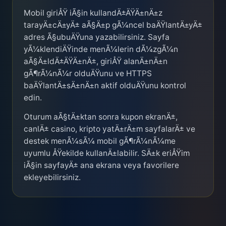
Mobil giriÅŸ iÃ§in kullandÄ±ÄŸÄ±nÄ±z
tarayÄ±cÄ±yÄ± aÃ§Ä±p gÃ¼ncel baÄŸlantÄ±yÄ±
adres Ã§ubuÄŸuna yazabilirsiniz. Sayfa
yÃ¼klendiÄŸinde menÃ¼lerin dÃ¼zgÃ¼n
aÃ§Ä±ldÄ±ÄŸÄ±nÄ±, giriÅŸ alanÄ±nÄ±n
gÃ¶rÃ¼nÃ¼r olduÄŸunu ve HTTPS
baÄŸlantÄ±sÄ±nÄ±n aktif olduÄŸunu kontrol
edin.
Oturum aÃ§tÄ±ktan sonra kupon ekranÄ±,
canlÄ± casino, kripto yatÄ±rÄ±m sayfalarÄ± ve
destek menÃ¼sÃ¼ mobil gÃ¶rÃ¼nÃ¼me
uyumlu ÅŸekilde kullanÄ±labilir. SÄ±k eriÅŸim
iÃ§in sayfayÄ± ana ekrana veya favorilere
ekleyebilirsiniz.