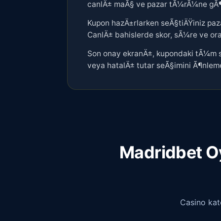
canlÄ± maÃ§ ve pazar tÃ¼rÃ¼ne gÃ¶r
Kupon hazÄ±rlarken seÃ§tiÄŸiniz pa
CanlÄ± bahislerde skor, sÃ¼re ve ora
Son onay ekranÄ±, kupondaki tÃ¼m s
veya hatalÄ± tutar seÃ§imini Ã¶nle
Madridbet O
Casino kate