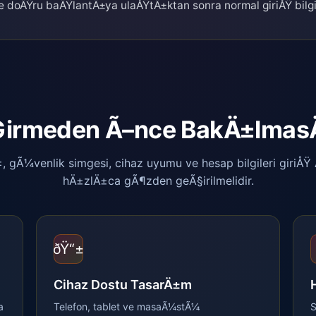
 doÄŸru baÄŸlantÄ±ya ulaÅŸtÄ±ktan sonra normal giriÅŸ bilgile
Girmeden Ã–nce BakÄ±lmas
, gÃ¼venlik simgesi, cihaz uyumu ve hesap bilgileri giriÅŸ
hÄ±zlÄ±ca gÃ¶zden geÃ§irilmelidir.
ðŸ“±
Cihaz Dostu TasarÄ±m
a
Telefon, tablet ve masaÃ¼stÃ¼
S