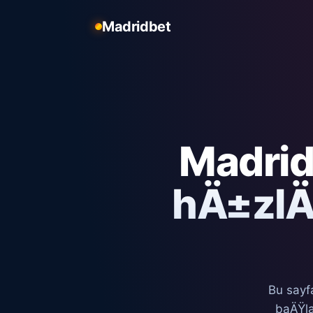
Madridbet
Madri
hÄ±zlÄ
Bu sayf
baÄŸla