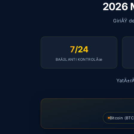
2026 
GiriÅŸ d
7/24
BAÄžLANTI KONTROLÃœ
YatÄ±rÄ
Bitcoin (BTC