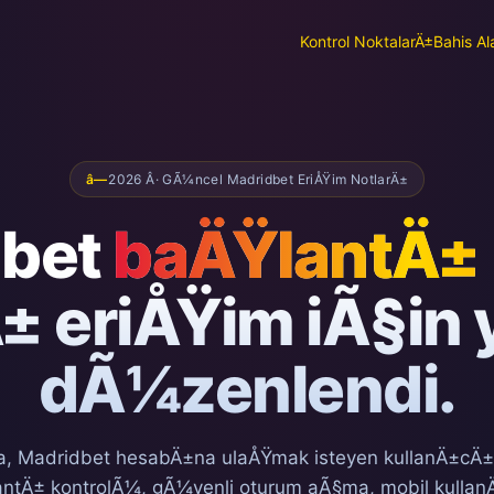
Kontrol NoktalarÄ±
Bahis A
â—
2026 Â· GÃ¼ncel Madridbet EriÅŸim NotlarÄ±
dbet
baÄŸlantÄ± 
± eriÅŸim iÃ§in 
dÃ¼zenlendi.
a, Madridbet hesabÄ±na ulaÅŸmak isteyen kullanÄ±cÄ±l
ntÄ± kontrolÃ¼, gÃ¼venli oturum aÃ§ma, mobil kulla