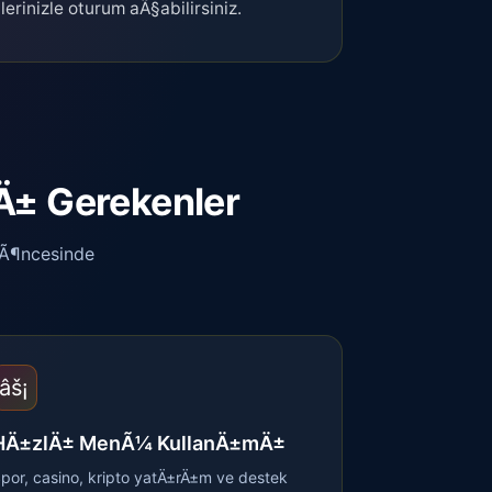
rinizle oturum aÃ§abilirsiniz.
Ä± Gerekenler
 Ã¶ncesinde
âš¡
HÄ±zlÄ± MenÃ¼ KullanÄ±mÄ±
por, casino, kripto yatÄ±rÄ±m ve destek