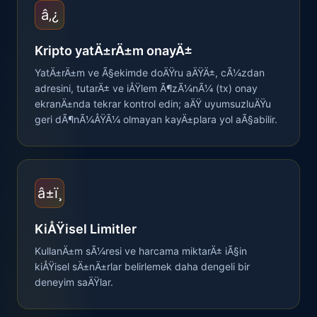
â‚¿
Kripto yatÄ±rÄ±m onayÄ±
YatÄ±rÄ±m ve Ã§ekimde doÄŸru aÄŸÄ±, cÃ¼zdan
adresini, tutarÄ± ve iÅŸlem Ã¶zÃ¼nÃ¼ (tx) onay
ekranÄ±nda tekrar kontrol edin; aÄŸ uyumsuzluÄŸu
geri dÃ¶nÃ¼ÅŸÃ¼ olmayan kayÄ±plara yol aÃ§abilir.
â±ï¸
KiÅŸisel Limitler
KullanÄ±m sÃ¼resi ve harcama miktarÄ± iÃ§in
kiÅŸisel sÄ±nÄ±rlar belirlemek daha dengeli bir
deneyim saÄŸlar.