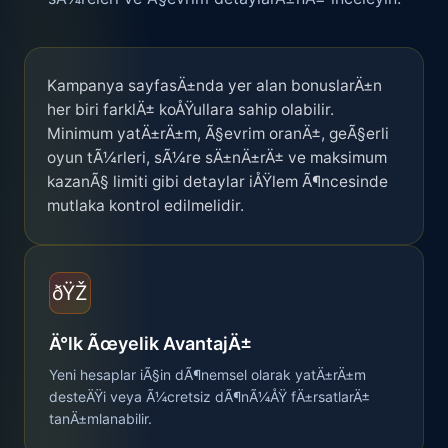
Kampanya sayfasÄ±nda yer alan bonuslarÄ±n
her biri farklÄ± koÅŸullara sahip olabilir.
Minimum yatÄ±rÄ±m, Ã§evrim oranÄ±, geÃ§erli
oyun tÃ¼rleri, sÃ¼re sÄ±nÄ±rÄ± ve maksimum
kazanÃ§ limiti gibi detaylar iÅŸlem Ã¶ncesinde
mutlaka kontrol edilmelidir.
ðŸŽ
Ä°lk Ãœyelik AvantajÄ±
Yeni hesaplar iÃ§in dÃ¶nemsel olarak yatÄ±rÄ±m
desteÄŸi veya Ã¼cretsiz dÃ¶nÃ¼ÅŸ fÄ±rsatlarÄ±
tanÄ±mlanabilir.