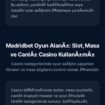
Bu adÄ±m, yanlÄ±ÅŸ karÅŸÄ±laÅŸma veya
hatalÄ± tutar seÃ§imini Ã¶nlemeye yardÄ±mcÄ±
olur.
Madridbet Oyun AlanÄ±: Slot, Masa
ve CanlÄ± Casino KullanÄ±mÄ±
Casino kategorilerinde oyun seÃ§imi yaparken
filtreleri ve masa bilgilerini kontrol etmek Ã¶nemlidir.
Casino bÃ¶lÃ¼mÃ¼nde slotlar, masa oyunlarÄ±,
canlÄ± krupiyeli masalar ve oyun ÅŸovlarÄ±
farklÄ± kategorilerde sunulur. SaÄŸlayÄ±cÄ±,