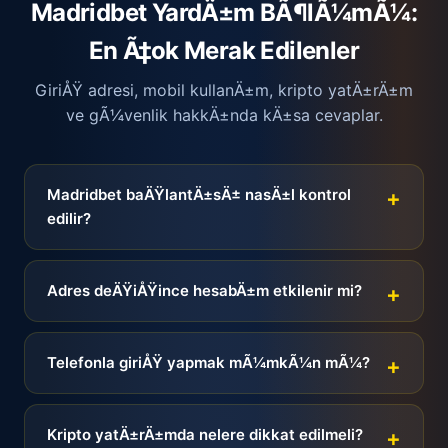
Madridbet YardÄ±m BÃ¶lÃ¼mÃ¼:
En Ã‡ok Merak Edilenler
GiriÅŸ adresi, mobil kullanÄ±m, kripto yatÄ±rÄ±m
ve gÃ¼venlik hakkÄ±nda kÄ±sa cevaplar.
Madridbet baÄŸlantÄ±sÄ± nasÄ±l kontrol
edilir?
Adres deÄŸiÅŸince hesabÄ±m etkilenir mi?
Telefonla giriÅŸ yapmak mÃ¼mkÃ¼n mÃ¼?
Kripto yatÄ±rÄ±mda nelere dikkat edilmeli?