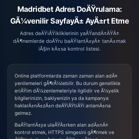
Madridbet Adres DoÄŸrulama:
GÃ¼venilir SayfayÄ± AyÄ±rt Etme
Adres deÄŸiÅŸikliklerinin yaÅŸandÄ±ÄŸÄ±
dÃ¶nemlerde doÄŸru baÄŸlantÄ±yÄ± tanÄ±mak
iÃ§in kÄ±sa kontrol listesi.
Online platformlarda zaman zaman alan adÄ±
yenilemeleri gÃ¶rÃ¼lebilir. Bu durum genellikle
eriÅŸim dÃ¼zenlemeleriyle ilgilidir ve Ã¼yelik
bilgilerinizin, bakiyenizin ya da kampanya
haklarÄ±nÄ±zÄ±n deÄŸiÅŸtiÄŸi anlamÄ±na
gelmez.
BaÄŸlantÄ±ya ulaÅŸÄ±rken alan adÄ±nÄ±
kontrol etmek, HTTPS simgesini gÃ¶rmek ve