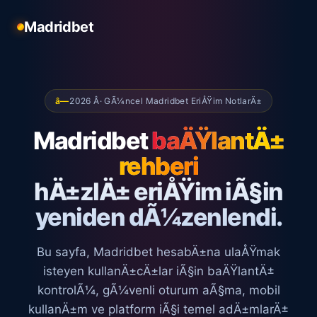
Madridbet
â—
2026 Â· GÃ¼ncel Madridbet EriÅŸim NotlarÄ±
Madridbet
baÄŸlantÄ±
rehberi
hÄ±zlÄ± eriÅŸim iÃ§in
yeniden dÃ¼zenlendi.
Bu sayfa, Madridbet hesabÄ±na ulaÅŸmak
isteyen kullanÄ±cÄ±lar iÃ§in baÄŸlantÄ±
kontrolÃ¼, gÃ¼venli oturum aÃ§ma, mobil
kullanÄ±m ve platform iÃ§i temel adÄ±mlarÄ±