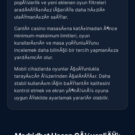
popÃ¼lerlik ve yeni eklenen oyun filtreleri
aradÄ±ÄŸÄ±nÄ±z iÃ§eriÄŸe daha hÄ±zlÄ±
ulaÅŸmanÄ±zÄ± saÄŸlar.
CanlÄ± casino masasÄ±na katÄ±lmadan Ã¶nce
minimum-maksimum limitleri, oyun
kurallarÄ±nÄ± ve masa yoÄŸunluÄŸunu
incelemek daha bilinÃ§li bir tercih yapmanÄ±za
yardÄ±mcÄ± olur.
Mobil cihazlarda oyunlar Ã§oÄŸunlukla
tarayÄ±cÄ± Ã¼zerinden Ã§alÄ±ÅŸÄ±r. Daha
stabil kullanÄ±m iÃ§in baÄŸlantÄ± kalitesini
kontrol etmek ve ekran yÃ¶nÃ¼nÃ¼ oyuna
uygun ÅŸekilde ayarlamak yararlÄ± olabilir.