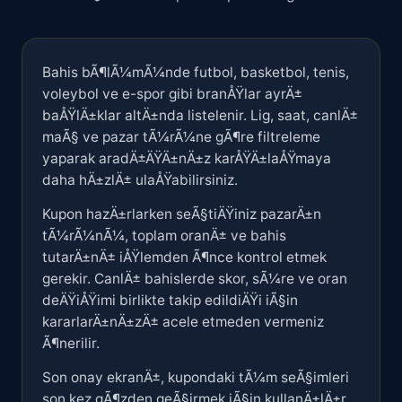
Bahis bÃ¶lÃ¼mÃ¼nde futbol, basketbol, tenis,
voleybol ve e-spor gibi branÅŸlar ayrÄ±
baÅŸlÄ±klar altÄ±nda listelenir. Lig, saat, canlÄ±
maÃ§ ve pazar tÃ¼rÃ¼ne gÃ¶re filtreleme
yaparak aradÄ±ÄŸÄ±nÄ±z karÅŸÄ±laÅŸmaya
daha hÄ±zlÄ± ulaÅŸabilirsiniz.
Kupon hazÄ±rlarken seÃ§tiÄŸiniz pazarÄ±n
tÃ¼rÃ¼nÃ¼, toplam oranÄ± ve bahis
tutarÄ±nÄ± iÅŸlemden Ã¶nce kontrol etmek
gerekir. CanlÄ± bahislerde skor, sÃ¼re ve oran
deÄŸiÅŸimi birlikte takip edildiÄŸi iÃ§in
kararlarÄ±nÄ±zÄ± acele etmeden vermeniz
Ã¶nerilir.
Son onay ekranÄ±, kupondaki tÃ¼m seÃ§imleri
son kez gÃ¶zden geÃ§irmek iÃ§in kullanÄ±lÄ±r.