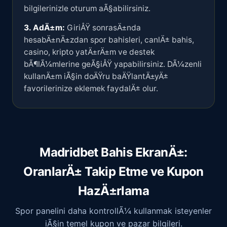
bilgilerinizle oturum aÃ§abilirsiniz.
3. AdÄ±m:
GiriÅŸ sonrasÄ±nda
hesabÄ±nÄ±zdan spor bahisleri, canlÄ± bahis,
casino, kripto yatÄ±rÄ±m ve destek
bÃ¶lÃ¼mlerine geÃ§iÅŸ yapabilirsiniz. DÃ¼zenli
kullanÄ±m iÃ§in doÄŸru baÄŸlantÄ±yÄ±
favorilerinize eklemek faydalÄ± olur.
Madridbet Bahis EkranÄ±:
OranlarÄ± Takip Etme ve Kupon
HazÄ±rlama
Spor panelini daha kontrollÃ¼ kullanmak isteyenler
iÃ§in temel kupon ve pazar bilgileri.