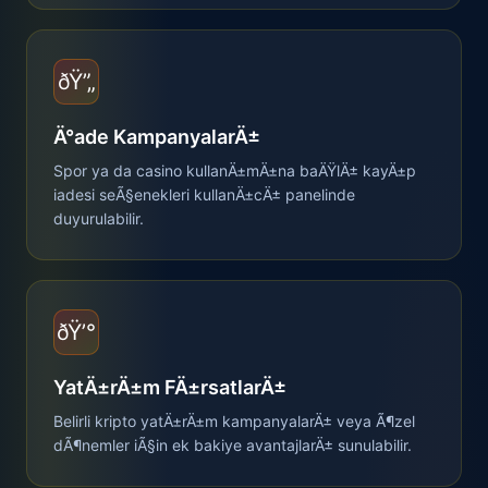
ðŸ”„
Ä°ade KampanyalarÄ±
Spor ya da casino kullanÄ±mÄ±na baÄŸlÄ± kayÄ±p
iadesi seÃ§enekleri kullanÄ±cÄ± panelinde
duyurulabilir.
ðŸ’°
YatÄ±rÄ±m FÄ±rsatlarÄ±
Belirli kripto yatÄ±rÄ±m kampanyalarÄ± veya Ã¶zel
dÃ¶nemler iÃ§in ek bakiye avantajlarÄ± sunulabilir.