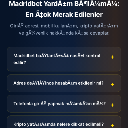
Madridbet YardÄ±m BÃ¶lÃ¼mÃ¼:
En Ã‡ok Merak Edilenler
GiriÅŸ adresi, mobil kullanÄ±m, kripto yatÄ±rÄ±m
ve gÃ¼venlik hakkÄ±nda kÄ±sa cevaplar.
Madridbet baÄŸlantÄ±sÄ± nasÄ±l kontrol
edilir?
Adres deÄŸiÅŸince hesabÄ±m etkilenir mi?
Telefonla giriÅŸ yapmak mÃ¼mkÃ¼n mÃ¼?
Kripto yatÄ±rÄ±mda nelere dikkat edilmeli?