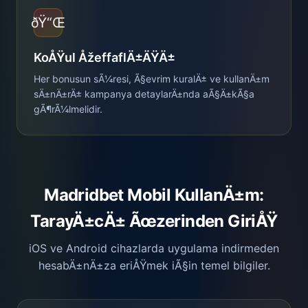
ðŸ“Œ
KoÅŸul ÅžeffaflÄ±ÄŸÄ±
Her bonusun sÃ¼resi, Ã§evrim kuralÄ± ve kullanÄ±m
sÄ±nÄ±rÄ± kampanya detaylarÄ±nda aÃ§Ä±kÃ§a
gÃ¶rÃ¼lmelidir.
Madridbet Mobil KullanÄ±m:
TarayÄ±cÄ± Ãœzerinden GiriÅŸ
iOS ve Android cihazlarda uygulama indirmeden
hesabÄ±nÄ±za eriÅŸmek iÃ§in temel bilgiler.