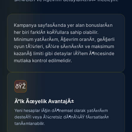
Kampanya sayfasÄ±nda yer alan bonuslarÄ±n
her biri farklÄ± koÅŸullara sahip olabilir.
Minimum yatÄ±rÄ±m, Ã§evrim oranÄ±, geÃ§erli
oyun tÃ¼rleri, sÃ¼re sÄ±nÄ±rÄ± ve maksimum
kazanÃ§ limiti gibi detaylar iÅŸlem Ã¶ncesinde
mutlaka kontrol edilmelidir.
ðŸŽ
Ä°lk Ãœyelik AvantajÄ±
Yeni hesaplar iÃ§in dÃ¶nemsel olarak yatÄ±rÄ±m
desteÄŸi veya Ã¼cretsiz dÃ¶nÃ¼ÅŸ fÄ±rsatlarÄ±
tanÄ±mlanabilir.