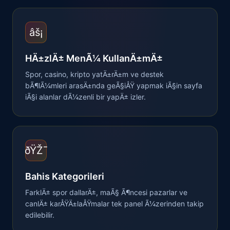
âš¡
HÄ±zlÄ± MenÃ¼ KullanÄ±mÄ±
Spor, casino, kripto yatÄ±rÄ±m ve destek
bÃ¶lÃ¼mleri arasÄ±nda geÃ§iÅŸ yapmak iÃ§in sayfa
iÃ§i alanlar dÃ¼zenli bir yapÄ± izler.
ðŸŽ¯
Bahis Kategorileri
FarklÄ± spor dallarÄ±, maÃ§ Ã¶ncesi pazarlar ve
canlÄ± karÅŸÄ±laÅŸmalar tek panel Ã¼zerinden takip
edilebilir.