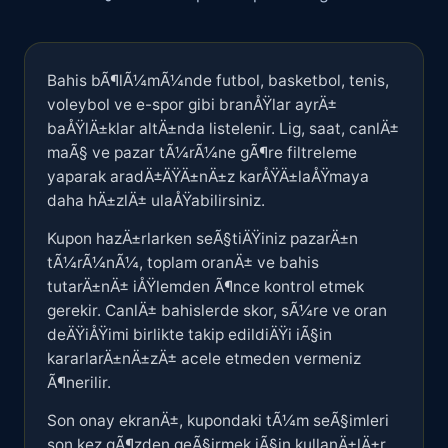
Bahis bÃ¶lÃ¼mÃ¼nde futbol, basketbol, tenis,
voleybol ve e-spor gibi branÅŸlar ayrÄ±
baÅŸlÄ±klar altÄ±nda listelenir. Lig, saat, canlÄ±
maÃ§ ve pazar tÃ¼rÃ¼ne gÃ¶re filtreleme
yaparak aradÄ±ÄŸÄ±nÄ±z karÅŸÄ±laÅŸmaya
daha hÄ±zlÄ± ulaÅŸabilirsiniz.
Kupon hazÄ±rlarken seÃ§tiÄŸiniz pazarÄ±n
tÃ¼rÃ¼nÃ¼, toplam oranÄ± ve bahis
tutarÄ±nÄ± iÅŸlemden Ã¶nce kontrol etmek
gerekir. CanlÄ± bahislerde skor, sÃ¼re ve oran
deÄŸiÅŸimi birlikte takip edildiÄŸi iÃ§in
kararlarÄ±nÄ±zÄ± acele etmeden vermeniz
Ã¶nerilir.
Son onay ekranÄ±, kupondaki tÃ¼m seÃ§imleri
son kez gÃ¶zden geÃ§irmek iÃ§in kullanÄ±lÄ±r.