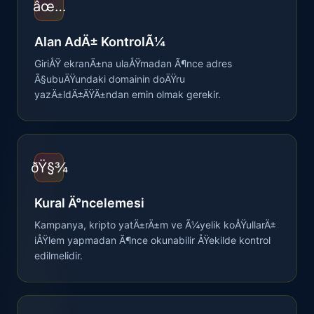
âœ…
Alan AdÄ± KontrolÃ¼
GiriÅŸ ekranÄ±na ulaÅŸmadan Ã¶nce adres
Ã§ubuÄŸundaki domainin doÄŸru
yazÄ±ldÄ±ÄŸÄ±ndan emin olmak gerekir.
ðŸ§¾
Kural Ä°ncelemesi
Kampanya, kripto yatÄ±rÄ±m ve Ã¼yelik koÅŸullarÄ±
iÅŸlem yapmadan Ã¶nce okunabilir ÅŸekilde kontrol
edilmelidir.