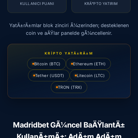
KULLANICI PUANI
KRÄ°PTO YATIRIM
YatÄ±rÄ±mlar blok zinciri Ã¼zerinden; desteklenen
coin ve aÄŸlar panelde gÃ¼ncellenir.
KRIPTO YATÄ±RÄ±M
Bitcoin (BTC)
Ethereum (ETH)
Tether (USDT)
Litecoin (LTC)
TRON (TRX)
Madridbet GÃ¼ncel BaÄŸlantÄ±
KullanÄ±mÄ±: AdÄ±m AdÄ±m