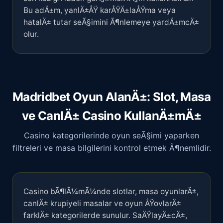
Bu adÄ±m, yanlÄ±ÅŸ karÅŸÄ±laÅŸma veya
hatalÄ± tutar seÃ§imini Ã¶nlemeye yardÄ±mcÄ±
olur.
Madridbet Oyun AlanÄ±: Slot, Masa
ve CanlÄ± Casino KullanÄ±mÄ±
Casino kategorilerinde oyun seÃ§imi yaparken
filtreleri ve masa bilgilerini kontrol etmek Ã¶nemlidir.
Casino bÃ¶lÃ¼mÃ¼nde slotlar, masa oyunlarÄ±,
canlÄ± krupiyeli masalar ve oyun ÅŸovlarÄ±
farklÄ± kategorilerde sunulur. SaÄŸlayÄ±cÄ±,