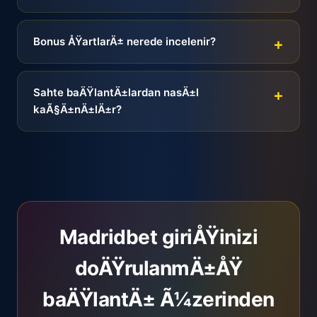
Bonus ÅŸartlarÄ± nerede incelenir?
Sahte baÄŸlantÄ±lardan nasÄ±l
kaÃ§Ä±nÄ±lÄ±r?
Madridbet giriÅŸinizi
doÄŸrulanmÄ±ÅŸ
baÄŸlantÄ± Ã¼zerinden