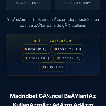
KULLANICI PUANI
KRÄ°PTO YATIRIM
YatÄ±rÄ±mlar blok zinciri Ã¼zerinden; desteklenen
coin ve aÄŸlar panelde gÃ¼ncellenir.
KRIPTO YATÄ±RÄ±M
Bitcoin (BTC)
Ethereum (ETH)
Tether (USDT)
Litecoin (LTC)
TRON (TRX)
Madridbet GÃ¼ncel BaÄŸlantÄ±
KullanÄ±mÄ±: AdÄ±m AdÄ±m