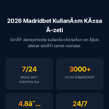
2026 Madridbet KullanÄ±m KÄ±sa
Ã–zeti
GiriÅŸ deneyiminde kullanÄ±cÄ±larÄ±n en Ã§ok
dikkat ettiÄŸi temel noktalar.
7/24
3000+
BAÄžLANTI
OYUN Ä°Ã‡ERÄ°ÄžÄ°
KONTROLÃœ
4.8â˜…
24/7