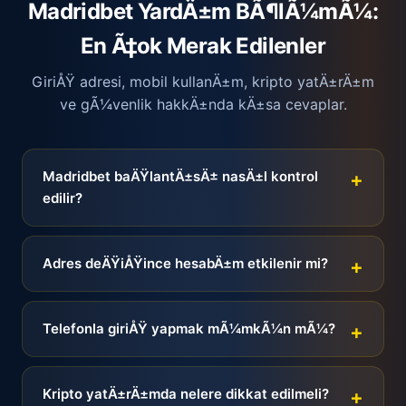
Madridbet YardÄ±m BÃ¶lÃ¼mÃ¼:
En Ã‡ok Merak Edilenler
GiriÅŸ adresi, mobil kullanÄ±m, kripto yatÄ±rÄ±m
ve gÃ¼venlik hakkÄ±nda kÄ±sa cevaplar.
Madridbet baÄŸlantÄ±sÄ± nasÄ±l kontrol
edilir?
Adres deÄŸiÅŸince hesabÄ±m etkilenir mi?
Telefonla giriÅŸ yapmak mÃ¼mkÃ¼n mÃ¼?
Kripto yatÄ±rÄ±mda nelere dikkat edilmeli?