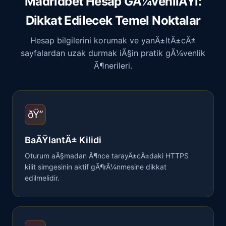
Madridbet Hesap GÃ¼venliÄŸi:
Dikkat Edilecek Temel Noktalar
Hesap bilgilerini korumak ve yanÄ±ltÄ±cÄ±
sayfalardan uzak durmak iÃ§in pratik gÃ¼venlik
Ã¶nerileri.
ðŸ”
BaÄŸlantÄ± Kilidi
Oturum aÃ§madan Ã¶nce tarayÄ±cÄ±daki HTTPS
kilit simgesinin aktif gÃ¶rÃ¼nmesine dikkat
edilmelidir.