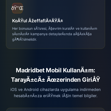
ðŸ“Œ
KoÅŸul ÅžeffaflÄ±ÄŸÄ±
Her bonusun sÃ¼resi, Ã§evrim kuralÄ± ve kullanÄ±m
sÄ±nÄ±rÄ± kampanya detaylarÄ±nda aÃ§Ä±kÃ§a
gÃ¶rÃ¼lmelidir.
Madridbet Mobil KullanÄ±m:
TarayÄ±cÄ± Ãœzerinden GiriÅŸ
iOS ve Android cihazlarda uygulama indirmeden
hesabÄ±nÄ±za eriÅŸmek iÃ§in temel bilgiler.