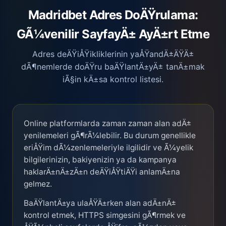
Madridbet Adres DoÄŸrulama:
GÃ¼venilir SayfayÄ± AyÄ±rt Etme
Adres deÄŸiÅŸikliklerinin yaÅŸandÄ±ÄŸÄ±
dÃ¶nemlerde doÄŸru baÄŸlantÄ±yÄ± tanÄ±mak
iÃ§in kÄ±sa kontrol listesi.
Online platformlarda zaman zaman alan adÄ±
yenilemeleri gÃ¶rÃ¼lebilir. Bu durum genellikle
eriÅŸim dÃ¼zenlemeleriyle ilgilidir ve Ã¼yelik
bilgilerinizin, bakiyenizin ya da kampanya
haklarÄ±nÄ±zÄ±n deÄŸiÅŸtiÄŸi anlamÄ±na
gelmez.
BaÄŸlantÄ±ya ulaÅŸÄ±rken alan adÄ±nÄ±
kontrol etmek, HTTPS simgesini gÃ¶rmek ve