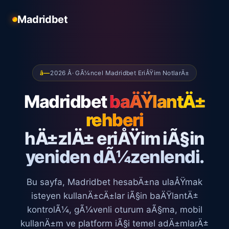
Madridbet
â—
2026 Â· GÃ¼ncel Madridbet EriÅŸim NotlarÄ±
Madridbet
baÄŸlantÄ±
rehberi
hÄ±zlÄ± eriÅŸim iÃ§in
yeniden dÃ¼zenlendi.
Bu sayfa, Madridbet hesabÄ±na ulaÅŸmak
isteyen kullanÄ±cÄ±lar iÃ§in baÄŸlantÄ±
kontrolÃ¼, gÃ¼venli oturum aÃ§ma, mobil
kullanÄ±m ve platform iÃ§i temel adÄ±mlarÄ±