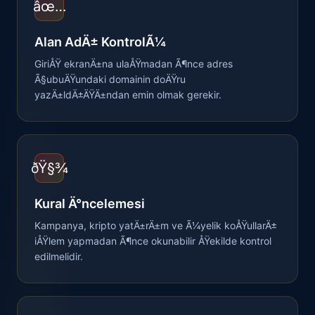
âœ…
Alan AdÄ± KontrolÃ¼
GiriÅŸ ekranÄ±na ulaÅŸmadan Ã¶nce adres
Ã§ubuÄŸundaki domainin doÄŸru
yazÄ±ldÄ±ÄŸÄ±ndan emin olmak gerekir.
ðŸ§¾
Kural Ä°ncelemesi
Kampanya, kripto yatÄ±rÄ±m ve Ã¼yelik koÅŸullarÄ±
iÅŸlem yapmadan Ã¶nce okunabilir ÅŸekilde kontrol
edilmelidir.