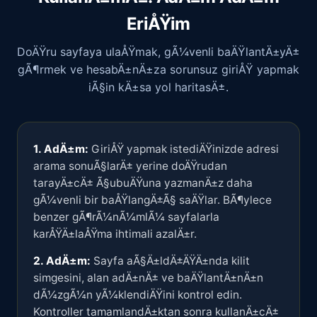
EriÅŸim
DoÄŸru sayfaya ulaÅŸmak, gÃ¼venli baÄŸlantÄ±yÄ±
gÃ¶rmek ve hesabÄ±nÄ±za sorunsuz giriÅŸ yapmak
iÃ§in kÄ±sa yol haritasÄ±.
1. AdÄ±m:
GiriÅŸ yapmak istediÄŸinizde adresi
arama sonuÃ§larÄ± yerine doÄŸrudan
tarayÄ±cÄ± Ã§ubuÄŸuna yazmanÄ±z daha
gÃ¼venli bir baÅŸlangÄ±Ã§ saÄŸlar. BÃ¶ylece
benzer gÃ¶rÃ¼nÃ¼mlÃ¼ sayfalarla
karÅŸÄ±laÅŸma ihtimali azalÄ±r.
2. AdÄ±m:
Sayfa aÃ§Ä±ldÄ±ÄŸÄ±nda kilit
simgesini, alan adÄ±nÄ± ve baÄŸlantÄ±nÄ±n
dÃ¼zgÃ¼n yÃ¼klendiÄŸini kontrol edin.
Kontroller tamamlandÄ±ktan sonra kullanÄ±cÄ±