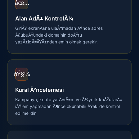
âœ…
Alan AdÄ± KontrolÃ¼
GiriÅŸ ekranÄ±na ulaÅŸmadan Ã¶nce adres
Ã§ubuÄŸundaki domainin doÄŸru
yazÄ±ldÄ±ÄŸÄ±ndan emin olmak gerekir.
ðŸ§¾
Kural Ä°ncelemesi
Kampanya, kripto yatÄ±rÄ±m ve Ã¼yelik koÅŸullarÄ±
iÅŸlem yapmadan Ã¶nce okunabilir ÅŸekilde kontrol
edilmelidir.