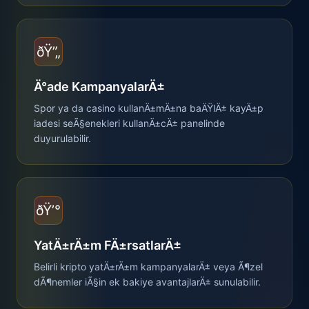
ðŸ”„
Ä°ade KampanyalarÄ±
Spor ya da casino kullanÄ±mÄ±na baÄŸlÄ± kayÄ±p
iadesi seÃ§enekleri kullanÄ±cÄ± panelinde
duyurulabilir.
ðŸ’°
YatÄ±rÄ±m FÄ±rsatlarÄ±
Belirli kripto yatÄ±rÄ±m kampanyalarÄ± veya Ã¶zel
dÃ¶nemler iÃ§in ek bakiye avantajlarÄ± sunulabilir.