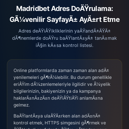
Madridbet Adres DoÄŸrulama:
GÃ¼venilir SayfayÄ± AyÄ±rt Etme
Adres deÄŸiÅŸikliklerinin yaÅŸandÄ±ÄŸÄ±
dÃ¶nemlerde doÄŸru baÄŸlantÄ±yÄ± tanÄ±mak
iÃ§in kÄ±sa kontrol listesi.
Online platformlarda zaman zaman alan adÄ±
yenilemeleri gÃ¶rÃ¼lebilir. Bu durum genellikle
eriÅŸim dÃ¼zenlemeleriyle ilgilidir ve Ã¼yelik
bilgilerinizin, bakiyenizin ya da kampanya
haklarÄ±nÄ±zÄ±n deÄŸiÅŸtiÄŸi anlamÄ±na
gelmez.
BaÄŸlantÄ±ya ulaÅŸÄ±rken alan adÄ±nÄ±
kontrol etmek, HTTPS simgesini gÃ¶rmek ve