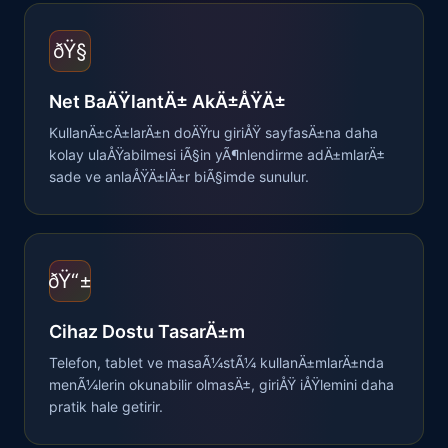
ðŸ§­
Net BaÄŸlantÄ± AkÄ±ÅŸÄ±
KullanÄ±cÄ±larÄ±n doÄŸru giriÅŸ sayfasÄ±na daha
kolay ulaÅŸabilmesi iÃ§in yÃ¶nlendirme adÄ±mlarÄ±
sade ve anlaÅŸÄ±lÄ±r biÃ§imde sunulur.
ðŸ“±
Cihaz Dostu TasarÄ±m
Telefon, tablet ve masaÃ¼stÃ¼ kullanÄ±mlarÄ±nda
menÃ¼lerin okunabilir olmasÄ±, giriÅŸ iÅŸlemini daha
pratik hale getirir.