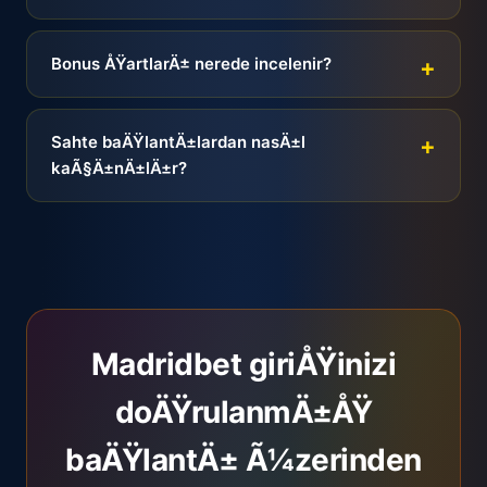
Bonus ÅŸartlarÄ± nerede incelenir?
Sahte baÄŸlantÄ±lardan nasÄ±l
kaÃ§Ä±nÄ±lÄ±r?
Madridbet giriÅŸinizi
doÄŸrulanmÄ±ÅŸ
baÄŸlantÄ± Ã¼zerinden