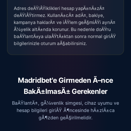
Adres deÄŸiÅŸiklikleri hesap yapÄ±nÄ±zÄ±
deÄŸiÅŸtirmez. KullanÄ±cÄ± adÄ±, bakiye,
kampanya haklarÄ± ve iÅŸlem geÃ§miÅŸi aynÄ±
Ã¼yelik altÄ±nda korunur. Bu nedenle doÄŸru
baÄŸlantÄ±ya ulaÅŸtÄ±ktan sonra normal giriÅŸ
bilgilerinizle oturum aÃ§abilirsiniz.
Madridbet'e Girmeden Ã–nce
BakÄ±lmasÄ± Gerekenler
BaÄŸlantÄ±, gÃ¼venlik simgesi, cihaz uyumu ve
hesap bilgileri giriÅŸ Ã¶ncesinde hÄ±zlÄ±ca
gÃ¶zden geÃ§irilmelidir.