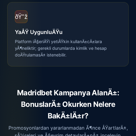
ðŸ”ž
YaÅŸ UygunluÄŸu
Platform iÃ§eriÄŸi yetiÅŸkin kullanÄ±cÄ±lara
yÃ¶neliktir; gerekli durumlarda kimlik ve hesap
doÄŸrulamasÄ± istenebilir.
Madridbet Kampanya AlanÄ±:
BonuslarÄ± Okurken Nelere
BakÄ±lÄ±r?
Promosyonlardan yararlanmadan Ã¶nce ÅŸartlarÄ±,
sÃ¼releri ve Ã§evrim detaylarÄ±nÄ± inceleyin.