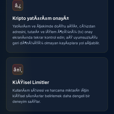
â‚¿
Kripto yatÄ±rÄ±m onayÄ±
YatÄ±rÄ±m ve Ã§ekimde doÄŸru aÄŸÄ±, cÃ¼zdan
adresini, tutarÄ± ve iÅŸlem Ã¶zÃ¼nÃ¼ (tx) onay
ekranÄ±nda tekrar kontrol edin; aÄŸ uyumsuzluÄŸu
geri dÃ¶nÃ¼ÅŸÃ¼ olmayan kayÄ±plara yol aÃ§abilir.
â±ï¸
KiÅŸisel Limitler
KullanÄ±m sÃ¼resi ve harcama miktarÄ± iÃ§in
kiÅŸisel sÄ±nÄ±rlar belirlemek daha dengeli bir
deneyim saÄŸlar.