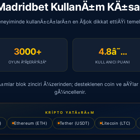
Madridbet KullanÄ±m KÄ±sa 
eneyiminde kullanÄ±cÄ±larÄ±n en Ã§ok dikkat ettiÄŸi temel 
3000+
4.8â˜…
OYUN Ä°Ã‡ERÄ°ÄžÄ°
KULLANICI PUANI
±mlar blok zinciri Ã¼zerinden; desteklenen coin ve aÄŸlar
gÃ¼ncellenir.
KRIPTO YATÄ±RÄ±M
)
Ethereum (ETH)
Tether (USDT)
Litecoin (LTC)