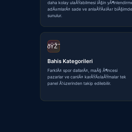
daha kolay ulaÅŸabilmesi iÃ§in yÃ¶nlendirm
adÄ±mlarÄ± sade ve anlaÅŸÄ±lÄ±r biÃ§imd
sunulur.
ðŸŽ¯
Bahis Kategorileri
FarklÄ± spor dallarÄ±, maÃ§ Ã¶ncesi
pazarlar ve canlÄ± karÅŸÄ±laÅŸmalar tek
panel Ã¼zerinden takip edilebilir.