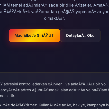
m iÃ§i temel adÄ±mlarÄ± sade bir dille Ã¶zetler. AmaÃ§
karÄ±ÅŸÄ±klÄ±k yaÅŸamadan geÃ§iÅŸ yapmanÄ±za y
olmaktÄ±r.
Madridbet'e GiriÅŸ â†’
DetaylarÄ± Oku
iÅŸ adresini kontrol ederken gÃ¼venli ve anlaÅŸÄ±lÄ±r bir yol 
 tarayÄ±cÄ± adres Ã§ubuÄŸundaki alan adÄ±nÄ± ve baÄŸlan
emlidir.
nÄ±zÄ± deÄŸiÅŸtirmez. KullanÄ±cÄ± adÄ±, bakiye, kampanya h