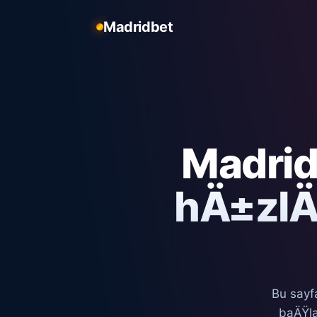
Madridbet
Madri
hÄ±zlÄ
Bu sayf
baÄŸla