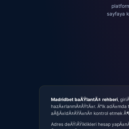
platfor
sayfaya 
Madridbet baÄŸlantÄ± rehberi
, gir
hazÄ±rlanmÄ±ÅŸtÄ±r. Ä°lk adÄ±mda
aÃ§Ä±ldÄ±ÄŸÄ±nÄ± kontrol etmek Ã¶n
Adres deÄŸiÅŸiklikleri hesap yapÄ±