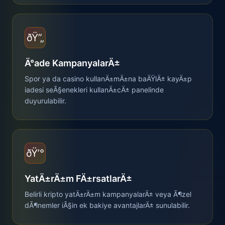
ðŸ”„
Ä°ade KampanyalarÄ±
Spor ya da casino kullanÄ±mÄ±na baÄŸlÄ± kayÄ±p
iadesi seÃ§enekleri kullanÄ±cÄ± panelinde
duyurulabilir.
ðŸ’°
YatÄ±rÄ±m FÄ±rsatlarÄ±
Belirli kripto yatÄ±rÄ±m kampanyalarÄ± veya Ã¶zel
dÃ¶nemler iÃ§in ek bakiye avantajlarÄ± sunulabilir.