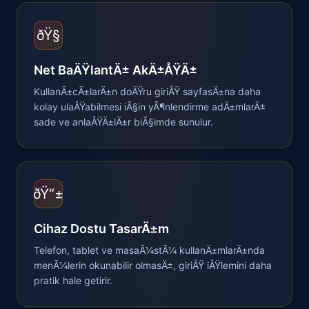
ðŸ§­
Net BaÄŸlantÄ± AkÄ±ÅŸÄ±
KullanÄ±cÄ±larÄ±n doÄŸru giriÅŸ sayfasÄ±na daha
kolay ulaÅŸabilmesi iÃ§in yÃ¶nlendirme adÄ±mlarÄ±
sade ve anlaÅŸÄ±lÄ±r biÃ§imde sunulur.
ðŸ“±
Cihaz Dostu TasarÄ±m
Telefon, tablet ve masaÃ¼stÃ¼ kullanÄ±mlarÄ±nda
menÃ¼lerin okunabilir olmasÄ±, giriÅŸ iÅŸlemini daha
pratik hale getirir.