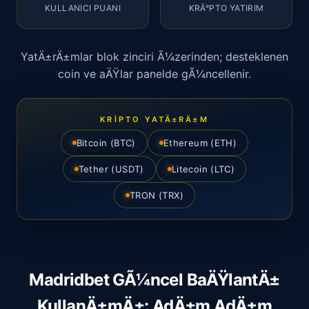
KULLANICI PUANI
KRÄ°PTO YATIRIM
YatÄ±rÄ±mlar blok zinciri Ã¼zerinden; desteklenen
coin ve aÄŸlar panelde gÃ¼ncellenir.
KRIPTO YATÄ±RÄ±M
Bitcoin (BTC)
Ethereum (ETH)
Tether (USDT)
Litecoin (LTC)
TRON (TRX)
Madridbet GÃ¼ncel BaÄŸlantÄ±
KullanÄ±mÄ±: AdÄ±m AdÄ±m