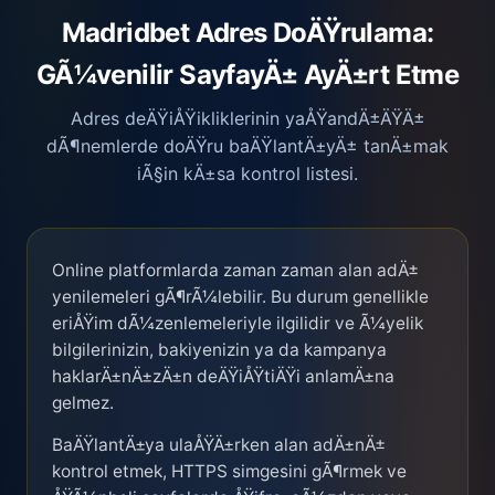
Madridbet Adres DoÄŸrulama:
GÃ¼venilir SayfayÄ± AyÄ±rt Etme
Adres deÄŸiÅŸikliklerinin yaÅŸandÄ±ÄŸÄ±
dÃ¶nemlerde doÄŸru baÄŸlantÄ±yÄ± tanÄ±mak
iÃ§in kÄ±sa kontrol listesi.
Online platformlarda zaman zaman alan adÄ±
yenilemeleri gÃ¶rÃ¼lebilir. Bu durum genellikle
eriÅŸim dÃ¼zenlemeleriyle ilgilidir ve Ã¼yelik
bilgilerinizin, bakiyenizin ya da kampanya
haklarÄ±nÄ±zÄ±n deÄŸiÅŸtiÄŸi anlamÄ±na
gelmez.
BaÄŸlantÄ±ya ulaÅŸÄ±rken alan adÄ±nÄ±
kontrol etmek, HTTPS simgesini gÃ¶rmek ve