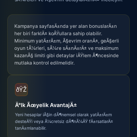
Kampanya sayfasÄ±nda yer alan bonuslarÄ±n
her biri farklÄ± koÅŸullara sahip olabilir.
Minimum yatÄ±rÄ±m, Ã§evrim oranÄ±, geÃ§erli
oyun tÃ¼rleri, sÃ¼re sÄ±nÄ±rÄ± ve maksimum
kazanÃ§ limiti gibi detaylar iÅŸlem Ã¶ncesinde
mutlaka kontrol edilmelidir.
ðŸŽ
Ä°lk Ãœyelik AvantajÄ±
Yeni hesaplar iÃ§in dÃ¶nemsel olarak yatÄ±rÄ±m
desteÄŸi veya Ã¼cretsiz dÃ¶nÃ¼ÅŸ fÄ±rsatlarÄ±
tanÄ±mlanabilir.