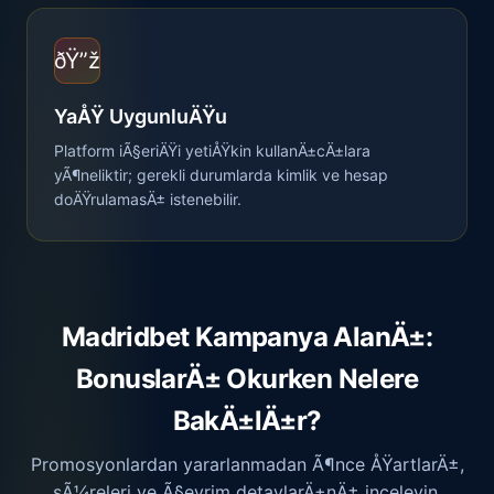
ðŸ”ž
YaÅŸ UygunluÄŸu
Platform iÃ§eriÄŸi yetiÅŸkin kullanÄ±cÄ±lara
yÃ¶neliktir; gerekli durumlarda kimlik ve hesap
doÄŸrulamasÄ± istenebilir.
Madridbet Kampanya AlanÄ±:
BonuslarÄ± Okurken Nelere
BakÄ±lÄ±r?
Promosyonlardan yararlanmadan Ã¶nce ÅŸartlarÄ±,
sÃ¼releri ve Ã§evrim detaylarÄ±nÄ± inceleyin.