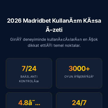
2026 Madridbet KullanÄ±m KÄ±sa
Ã–zeti
GiriÅŸ deneyiminde kullanÄ±cÄ±larÄ±n en Ã§ok
dikkat ettiÄŸi temel noktalar.
7/24
3000+
BAÄžLANTI
OYUN Ä°Ã‡ERÄ°ÄžÄ°
KONTROLÃœ
4.8â˜…
24/7