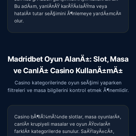
Bu adÄ±m, yanlÄ±ÅŸ karÅŸÄ±laÅŸma veya
hatalÄ± tutar seÃ§imini Ã¶nlemeye yardÄ±mcÄ±
olur.
Madridbet Oyun AlanÄ±: Slot, Masa
ve CanlÄ± Casino KullanÄ±mÄ±
Casino kategorilerinde oyun seÃ§imi yaparken
filtreleri ve masa bilgilerini kontrol etmek Ã¶nemlidir.
Casino bÃ¶lÃ¼mÃ¼nde slotlar, masa oyunlarÄ±,
canlÄ± krupiyeli masalar ve oyun ÅŸovlarÄ±
farklÄ± kategorilerde sunulur. SaÄŸlayÄ±cÄ±,