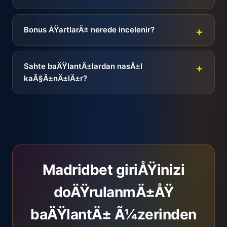
Bonus ÅŸartlarÄ± nerede incelenir?
Sahte baÄŸlantÄ±lardan nasÄ±l
kaÃ§Ä±nÄ±lÄ±r?
Madridbet giriÅŸinizi
doÄŸrulanmÄ±ÅŸ
baÄŸlantÄ± Ã¼zerinden