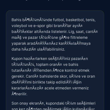
Bahis bÃ¶lÃ¼mÃ¼nde futbol, basketbol, tenis,
voleybol ve e-spor gibi branÅŸlar ayrÄ±
baÅŸlÄ±klar altÄ±nda listelenir. Lig, saat, canlÄ±
maÃ§ ve pazar tÃ¼rÃ¼ne gÃ¶re filtreleme
yaparak aradÄ±ÄŸÄ±nÄ±z karÅŸÄ±laÅŸmaya
daha hÄ±zlÄ± ulaÅŸabilirsiniz.
Kupon hazÄ±rlarken seÃ§tiÄŸiniz pazarÄ±n
tÃ¼rÃ¼nÃ¼, toplam oranÄ± ve bahis
tutarÄ±nÄ± iÅŸlemden Ã¶nce kontrol etmek
gerekir. CanlÄ± bahislerde skor, sÃ¼re ve oran
deÄŸiÅŸimi birlikte takip edildiÄŸi iÃ§in
kararlarÄ±nÄ±zÄ± acele etmeden vermeniz
Ã¶nerilir.
Son onay ekranÄ±, kupondaki tÃ¼m seÃ§imleri
son kez gÃ¶zden geÃ§irmek iÃ§in kullanÄ±lÄ±r.