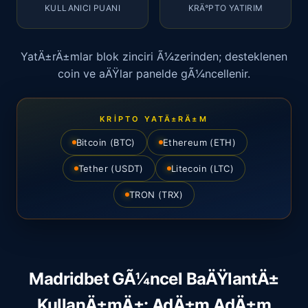
KULLANICI PUANI
KRÄ°PTO YATIRIM
YatÄ±rÄ±mlar blok zinciri Ã¼zerinden; desteklenen
coin ve aÄŸlar panelde gÃ¼ncellenir.
KRIPTO YATÄ±RÄ±M
Bitcoin (BTC)
Ethereum (ETH)
Tether (USDT)
Litecoin (LTC)
TRON (TRX)
Madridbet GÃ¼ncel BaÄŸlantÄ±
KullanÄ±mÄ±: AdÄ±m AdÄ±m