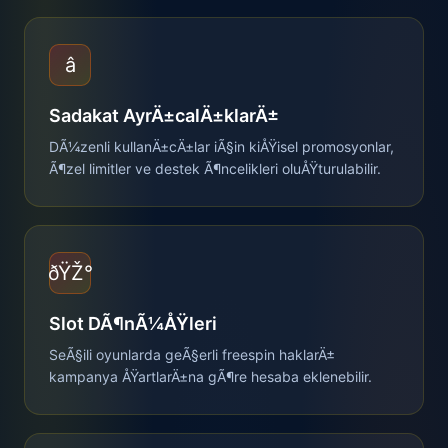
â­
Sadakat AyrÄ±calÄ±klarÄ±
DÃ¼zenli kullanÄ±cÄ±lar iÃ§in kiÅŸisel promosyonlar,
Ã¶zel limitler ve destek Ã¶ncelikleri oluÅŸturulabilir.
ðŸŽ°
Slot DÃ¶nÃ¼ÅŸleri
SeÃ§ili oyunlarda geÃ§erli freespin haklarÄ±
kampanya ÅŸartlarÄ±na gÃ¶re hesaba eklenebilir.