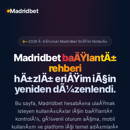
Madridbet
â—
2026 Â· GÃ¼ncel Madridbet EriÅŸim NotlarÄ±
Madridbet
baÄŸlantÄ±
rehberi
hÄ±zlÄ± eriÅŸim iÃ§in
yeniden dÃ¼zenlendi.
Bu sayfa, Madridbet hesabÄ±na ulaÅŸmak
isteyen kullanÄ±cÄ±lar iÃ§in baÄŸlantÄ±
kontrolÃ¼, gÃ¼venli oturum aÃ§ma, mobil
kullanÄ±m ve platform iÃ§i temel adÄ±mlarÄ±