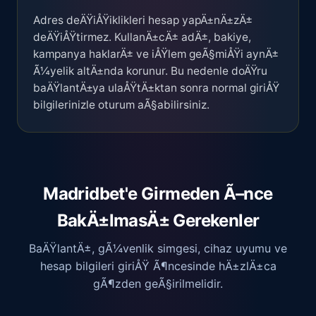
Adres deÄŸiÅŸiklikleri hesap yapÄ±nÄ±zÄ±
deÄŸiÅŸtirmez. KullanÄ±cÄ± adÄ±, bakiye,
kampanya haklarÄ± ve iÅŸlem geÃ§miÅŸi aynÄ±
Ã¼yelik altÄ±nda korunur. Bu nedenle doÄŸru
baÄŸlantÄ±ya ulaÅŸtÄ±ktan sonra normal giriÅŸ
bilgilerinizle oturum aÃ§abilirsiniz.
Madridbet'e Girmeden Ã–nce
BakÄ±lmasÄ± Gerekenler
BaÄŸlantÄ±, gÃ¼venlik simgesi, cihaz uyumu ve
hesap bilgileri giriÅŸ Ã¶ncesinde hÄ±zlÄ±ca
gÃ¶zden geÃ§irilmelidir.