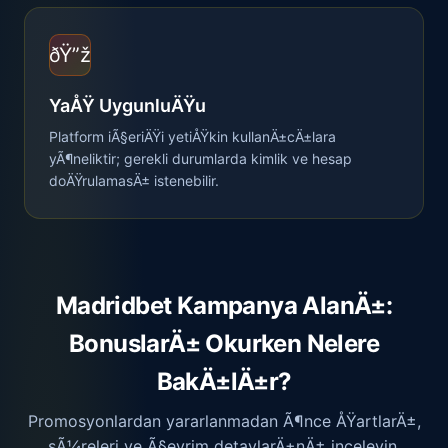
ðŸ”ž
YaÅŸ UygunluÄŸu
Platform iÃ§eriÄŸi yetiÅŸkin kullanÄ±cÄ±lara
yÃ¶neliktir; gerekli durumlarda kimlik ve hesap
doÄŸrulamasÄ± istenebilir.
Madridbet Kampanya AlanÄ±:
BonuslarÄ± Okurken Nelere
BakÄ±lÄ±r?
Promosyonlardan yararlanmadan Ã¶nce ÅŸartlarÄ±,
sÃ¼releri ve Ã§evrim detaylarÄ±nÄ± inceleyin.