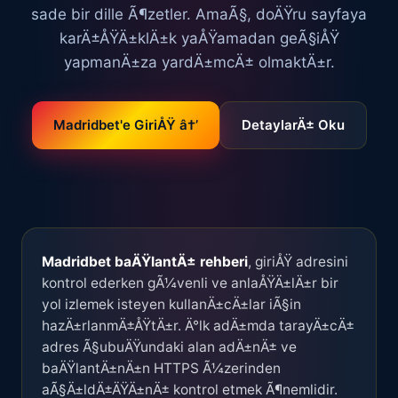
sade bir dille Ã¶zetler. AmaÃ§, doÄŸru sayfaya
karÄ±ÅŸÄ±klÄ±k yaÅŸamadan geÃ§iÅŸ
yapmanÄ±za yardÄ±mcÄ± olmaktÄ±r.
Madridbet'e GiriÅŸ â†’
DetaylarÄ± Oku
Madridbet baÄŸlantÄ± rehberi
, giriÅŸ adresini
kontrol ederken gÃ¼venli ve anlaÅŸÄ±lÄ±r bir
yol izlemek isteyen kullanÄ±cÄ±lar iÃ§in
hazÄ±rlanmÄ±ÅŸtÄ±r. Ä°lk adÄ±mda tarayÄ±cÄ±
adres Ã§ubuÄŸundaki alan adÄ±nÄ± ve
baÄŸlantÄ±nÄ±n HTTPS Ã¼zerinden
aÃ§Ä±ldÄ±ÄŸÄ±nÄ± kontrol etmek Ã¶nemlidir.