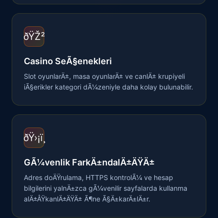
ðŸŽ²
Casino SeÃ§enekleri
Slot oyunlarÄ±, masa oyunlarÄ± ve canlÄ± krupiyeli
iÃ§erikler kategori dÃ¼zeniyle daha kolay bulunabilir.
ðŸ›¡ï¸
GÃ¼venlik FarkÄ±ndalÄ±ÄŸÄ±
Adres doÄŸrulama, HTTPS kontrolÃ¼ ve hesap
bilgilerini yalnÄ±zca gÃ¼venilir sayfalarda kullanma
alÄ±ÅŸkanlÄ±ÄŸÄ± Ã¶ne Ã§Ä±karÄ±lÄ±r.