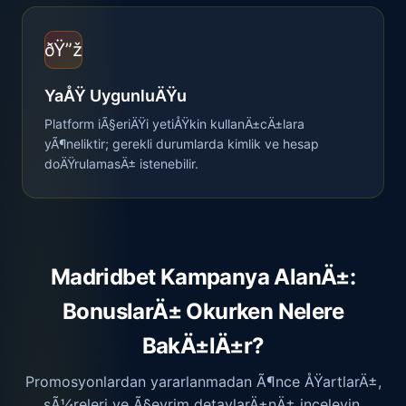
ðŸ”ž
YaÅŸ UygunluÄŸu
Platform iÃ§eriÄŸi yetiÅŸkin kullanÄ±cÄ±lara
yÃ¶neliktir; gerekli durumlarda kimlik ve hesap
doÄŸrulamasÄ± istenebilir.
Madridbet Kampanya AlanÄ±:
BonuslarÄ± Okurken Nelere
BakÄ±lÄ±r?
Promosyonlardan yararlanmadan Ã¶nce ÅŸartlarÄ±,
sÃ¼releri ve Ã§evrim detaylarÄ±nÄ± inceleyin.