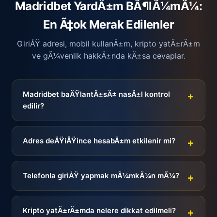
Madridbet YardÄ±m BÃ¶lÃ¼mÃ¼:
En Ã‡ok Merak Edilenler
GiriÅŸ adresi, mobil kullanÄ±m, kripto yatÄ±rÄ±m
ve gÃ¼venlik hakkÄ±nda kÄ±sa cevaplar.
Madridbet baÄŸlantÄ±sÄ± nasÄ±l kontrol
edilir?
Adres deÄŸiÅŸince hesabÄ±m etkilenir mi?
Telefonla giriÅŸ yapmak mÃ¼mkÃ¼n mÃ¼?
Kripto yatÄ±rÄ±mda nelere dikkat edilmeli?