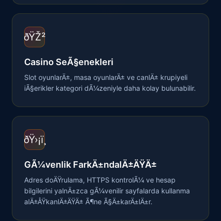
ðŸŽ²
Casino SeÃ§enekleri
Slot oyunlarÄ±, masa oyunlarÄ± ve canlÄ± krupiyeli
iÃ§erikler kategori dÃ¼zeniyle daha kolay bulunabilir.
ðŸ›¡ï¸
GÃ¼venlik FarkÄ±ndalÄ±ÄŸÄ±
Adres doÄŸrulama, HTTPS kontrolÃ¼ ve hesap
bilgilerini yalnÄ±zca gÃ¼venilir sayfalarda kullanma
alÄ±ÅŸkanlÄ±ÄŸÄ± Ã¶ne Ã§Ä±karÄ±lÄ±r.