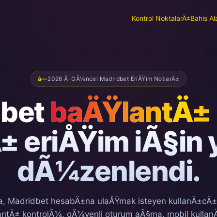
Kontrol NoktalarÄ±
Bahis A
â—
2026 Â· GÃ¼ncel Madridbet EriÅŸim NotlarÄ±
dbet
baÄŸlantÄ± 
± eriÅŸim iÃ§in 
dÃ¼zenlendi.
a, Madridbet hesabÄ±na ulaÅŸmak isteyen kullanÄ±cÄ±l
ntÄ± kontrolÃ¼, gÃ¼venli oturum aÃ§ma, mobil kulla