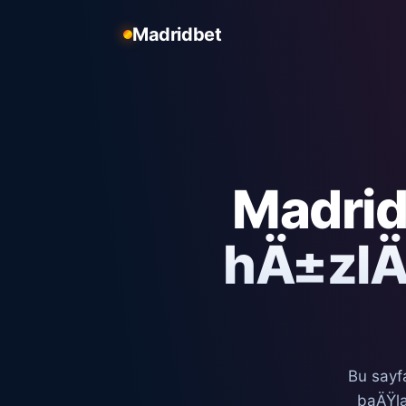
Madridbet
Madri
hÄ±zlÄ
Bu sayf
baÄŸla