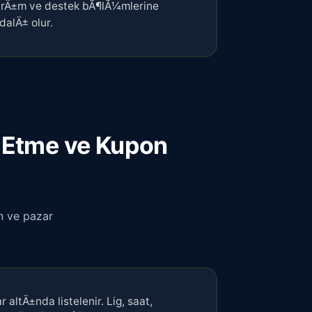
Ä±rÄ±m ve destek bÃ¶lÃ¼mlerine
dalÄ± olur.
 Etme ve Kupon
n ve pazar
ltÄ±nda listelenir. Lig, saat,