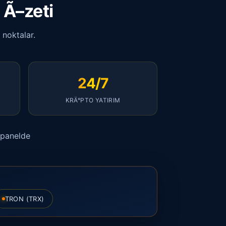
Ã–zeti
noktalar.
24/7
KRÄ°PTO YATIRIM
 panelde
TRON (TRX)