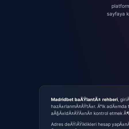
platfor
sayfaya 
Madridbet baÄŸlantÄ± rehberi
, gir
hazÄ±rlanmÄ±ÅŸtÄ±r. Ä°lk adÄ±mda
aÃ§Ä±ldÄ±ÄŸÄ±nÄ± kontrol etmek Ã¶n
Adres deÄŸiÅŸiklikleri hesap yapÄ±