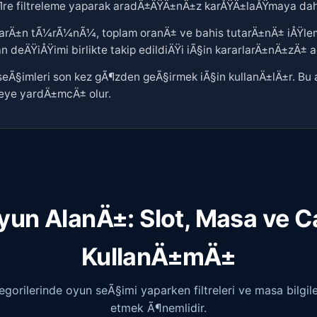
e filtreleme yaparak aradÄ±ÄŸÄ±nÄ±z karÅŸÄ±laÅŸmaya daha 
zarÄ±n tÃ¼rÃ¼nÃ¼, toplam oranÄ± ve bahis tutarÄ±nÄ± iÅŸlem
n deÄŸiÅŸimi birlikte takip edildiÄŸi iÃ§in kararlarÄ±nÄ±zÄ± 
eÃ§imleri son kez gÃ¶zden geÃ§irmek iÃ§in kullanÄ±lÄ±r. B
meye yardÄ±mcÄ± olur.
yun AlanÄ±: Slot, Masa ve C
KullanÄ±mÄ±
gorilerinde oyun seÃ§imi yaparken filtreleri ve masa bilgile
etmek Ã¶nemlidir.