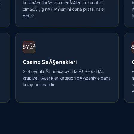
e
kullanÄ±mlarÄ±nda menÃ¼lerin okunabilir
b
e
olmasÄ±, giriÅŸ iÅŸlemini daha pratik hale
i
getirir.
i
ðŸŽ²
ð
Casino SeÃ§enekleri
Slot oyunlarÄ±, masa oyunlarÄ± ve canlÄ±
A
krupiyeli iÃ§erikler kategori dÃ¼zeniyle daha
h
kolay bulunabilir.
s
Ã