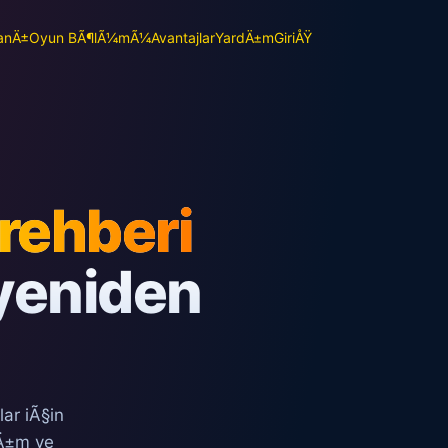
lanÄ±
Oyun BÃ¶lÃ¼mÃ¼
Avantajlar
YardÄ±m
GiriÅŸ
rehberi
yeniden
ar iÃ§in
nÄ±m ve