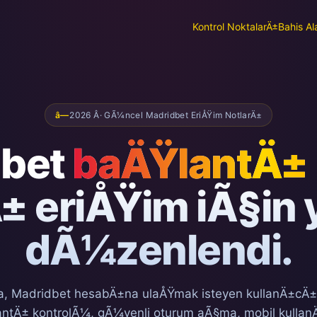
Kontrol NoktalarÄ±
Bahis A
â—
2026 Â· GÃ¼ncel Madridbet EriÅŸim NotlarÄ±
dbet
baÄŸlantÄ± 
± eriÅŸim iÃ§in 
dÃ¼zenlendi.
a, Madridbet hesabÄ±na ulaÅŸmak isteyen kullanÄ±cÄ±l
ntÄ± kontrolÃ¼, gÃ¼venli oturum aÃ§ma, mobil kulla