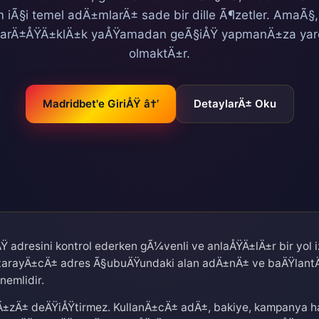
m iÃ§i temel adÄ±mlarÄ± sade bir dille Ã¶zetler. AmaÃ§
karÄ±ÅŸÄ±klÄ±k yaÅŸamadan geÃ§iÅŸ yapmanÄ±za y
olmaktÄ±r.
Madridbet'e GiriÅŸ â†’
DetaylarÄ± Oku
iÅŸ adresini kontrol ederken gÃ¼venli ve anlaÅŸÄ±lÄ±r bir yol 
 tarayÄ±cÄ± adres Ã§ubuÄŸundaki alan adÄ±nÄ± ve baÄŸlan
emlidir.
nÄ±zÄ± deÄŸiÅŸtirmez. KullanÄ±cÄ± adÄ±, bakiye, kampanya h