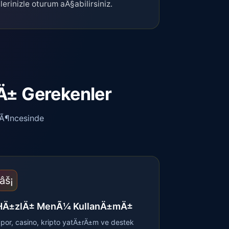
rinizle oturum aÃ§abilirsiniz.
Ä± Gerekenler
 Ã¶ncesinde
âš¡
HÄ±zlÄ± MenÃ¼ KullanÄ±mÄ±
por, casino, kripto yatÄ±rÄ±m ve destek