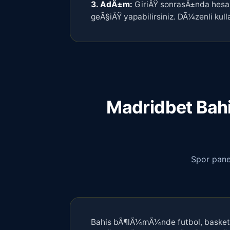
3. AdÄ±m:
GiriÅŸ sonrasÄ±nda hesab
geÃ§iÅŸ yapabilirsiniz. DÃ¼zenli kul
Madridbet Bah
Spor pane
Bahis bÃ¶lÃ¼mÃ¼nde futbol, basketbol