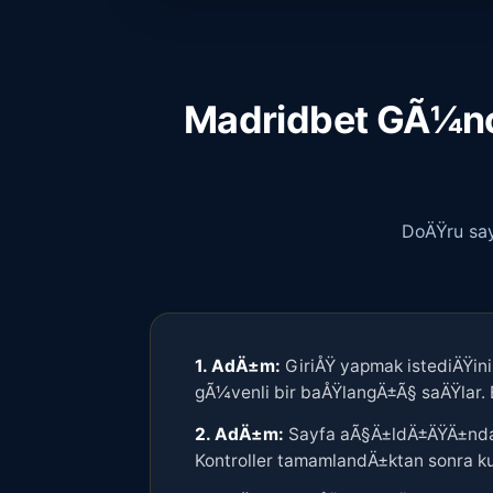
Madridbet GÃ¼n
DoÄŸru sa
1. AdÄ±m:
GiriÅŸ yapmak istediÄŸi
gÃ¼venli bir baÅŸlangÄ±Ã§ saÄŸlar.
2. AdÄ±m:
Sayfa aÃ§Ä±ldÄ±ÄŸÄ±nda k
Kontroller tamamlandÄ±ktan sonra kul