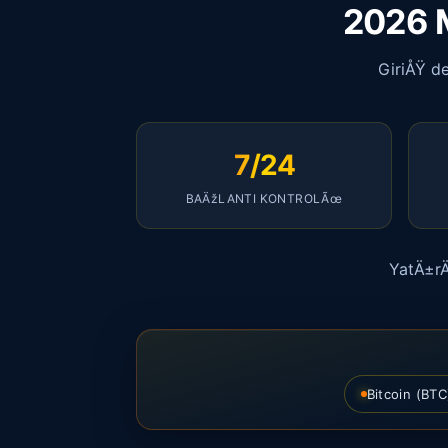
2026 
GiriÅŸ d
7/24
BAÄžLANTI KONTROLÃœ
YatÄ±rÄ
Bitcoin (BTC