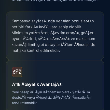
Kampanya sayfasÄ±nda yer alan bonuslarÄ±n
her biri farklÄ± koÅŸullara sahip olabilir.
Minimum yatÄ±rÄ±m, Ã§evrim oranÄ±, geÃ§erli
oyun tÃ¼rleri, sÃ¼re sÄ±nÄ±rÄ± ve maksimum
kazanÃ§ limiti gibi detaylar iÅŸlem Ã¶ncesinde
mutlaka kontrol edilmelidir.
ðŸŽ
Ä°lk Ãœyelik AvantajÄ±
Yeni hesaplar iÃ§in dÃ¶nemsel olarak yatÄ±rÄ±m
desteÄŸi veya Ã¼cretsiz dÃ¶nÃ¼ÅŸ fÄ±rsatlarÄ±
tanÄ±mlanabilir.