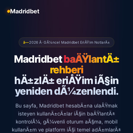
Madridbet
â—
2026 Â· GÃ¼ncel Madridbet EriÅŸim NotlarÄ±
Madridbet
baÄŸlantÄ±
rehberi
hÄ±zlÄ± eriÅŸim iÃ§in
yeniden dÃ¼zenlendi.
Bu sayfa, Madridbet hesabÄ±na ulaÅŸmak
isteyen kullanÄ±cÄ±lar iÃ§in baÄŸlantÄ±
kontrolÃ¼, gÃ¼venli oturum aÃ§ma, mobil
kullanÄ±m ve platform iÃ§i temel adÄ±mlarÄ±