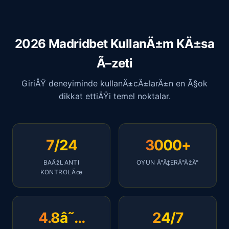
2026 Madridbet KullanÄ±m KÄ±sa
Ã–zeti
GiriÅŸ deneyiminde kullanÄ±cÄ±larÄ±n en Ã§ok
dikkat ettiÄŸi temel noktalar.
7/24
3000+
BAÄžLANTI
OYUN Ä°Ã‡ERÄ°ÄžÄ°
KONTROLÃœ
4.8â˜…
24/7