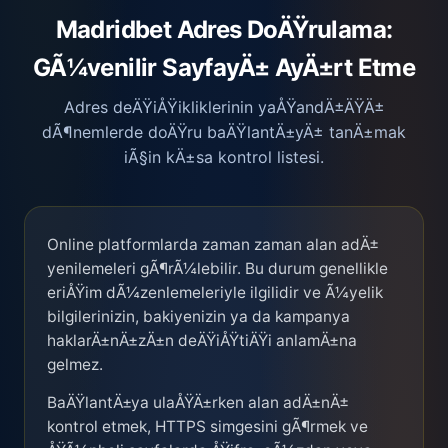
Madridbet Adres DoÄŸrulama:
GÃ¼venilir SayfayÄ± AyÄ±rt Etme
Adres deÄŸiÅŸikliklerinin yaÅŸandÄ±ÄŸÄ±
dÃ¶nemlerde doÄŸru baÄŸlantÄ±yÄ± tanÄ±mak
iÃ§in kÄ±sa kontrol listesi.
Online platformlarda zaman zaman alan adÄ±
yenilemeleri gÃ¶rÃ¼lebilir. Bu durum genellikle
eriÅŸim dÃ¼zenlemeleriyle ilgilidir ve Ã¼yelik
bilgilerinizin, bakiyenizin ya da kampanya
haklarÄ±nÄ±zÄ±n deÄŸiÅŸtiÄŸi anlamÄ±na
gelmez.
BaÄŸlantÄ±ya ulaÅŸÄ±rken alan adÄ±nÄ±
kontrol etmek, HTTPS simgesini gÃ¶rmek ve