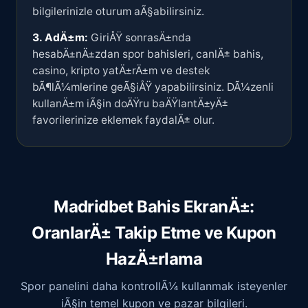
bilgilerinizle oturum aÃ§abilirsiniz.
3. AdÄ±m:
GiriÅŸ sonrasÄ±nda
hesabÄ±nÄ±zdan spor bahisleri, canlÄ± bahis,
casino, kripto yatÄ±rÄ±m ve destek
bÃ¶lÃ¼mlerine geÃ§iÅŸ yapabilirsiniz. DÃ¼zenli
kullanÄ±m iÃ§in doÄŸru baÄŸlantÄ±yÄ±
favorilerinize eklemek faydalÄ± olur.
Madridbet Bahis EkranÄ±:
OranlarÄ± Takip Etme ve Kupon
HazÄ±rlama
Spor panelini daha kontrollÃ¼ kullanmak isteyenler
iÃ§in temel kupon ve pazar bilgileri.