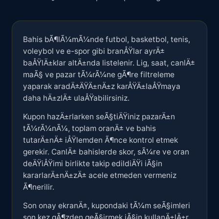
Bahis bÃ¶lÃ¼mÃ¼nde futbol, basketbol, tenis,
voleybol ve e-spor gibi branÅŸlar ayrÄ±
baÅŸlÄ±klar altÄ±nda listelenir. Lig, saat, canlÄ±
maÃ§ ve pazar tÃ¼rÃ¼ne gÃ¶re filtreleme
yaparak aradÄ±ÄŸÄ±nÄ±z karÅŸÄ±laÅŸmaya
daha hÄ±zlÄ± ulaÅŸabilirsiniz.
Kupon hazÄ±rlarken seÃ§tiÄŸiniz pazarÄ±n
tÃ¼rÃ¼nÃ¼, toplam oranÄ± ve bahis
tutarÄ±nÄ± iÅŸlemden Ã¶nce kontrol etmek
gerekir. CanlÄ± bahislerde skor, sÃ¼re ve oran
deÄŸiÅŸimi birlikte takip edildiÄŸi iÃ§in
kararlarÄ±nÄ±zÄ± acele etmeden vermeniz
Ã¶nerilir.
Son onay ekranÄ±, kupondaki tÃ¼m seÃ§imleri
son kez gÃ¶zden geÃ§irmek iÃ§in kullanÄ±lÄ±r.