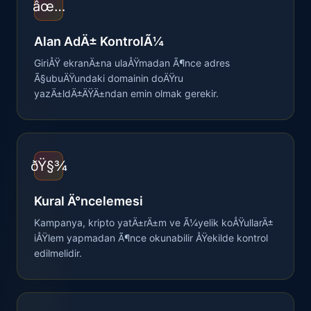
âœ…
Alan AdÄ± KontrolÃ¼
GiriÅŸ ekranÄ±na ulaÅŸmadan Ã¶nce adres
Ã§ubuÄŸundaki domainin doÄŸru
yazÄ±ldÄ±ÄŸÄ±ndan emin olmak gerekir.
ðŸ§¾
Kural Ä°ncelemesi
Kampanya, kripto yatÄ±rÄ±m ve Ã¼yelik koÅŸullarÄ±
iÅŸlem yapmadan Ã¶nce okunabilir ÅŸekilde kontrol
edilmelidir.