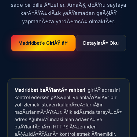
sade bir dille Ã¶zetler. AmaÃ§, doÄŸru sayfaya
karÄ±ÅŸÄ±klÄ±k yaÅŸamadan geÃ§iÅŸ
yapmanÄ±za yardÄ±mcÄ± olmaktÄ±r.
Madridbet'e GiriÅŸ â†’
DetaylarÄ± Oku
Madridbet baÄŸlantÄ± rehberi
, giriÅŸ adresini
kontrol ederken gÃ¼venli ve anlaÅŸÄ±lÄ±r bir
yol izlemek isteyen kullanÄ±cÄ±lar iÃ§in
hazÄ±rlanmÄ±ÅŸtÄ±r. Ä°lk adÄ±mda tarayÄ±cÄ±
adres Ã§ubuÄŸundaki alan adÄ±nÄ± ve
baÄŸlantÄ±nÄ±n HTTPS Ã¼zerinden
aÃ§Ä±ldÄ±ÄŸÄ±nÄ± kontrol etmek Ã¶nemlidir.