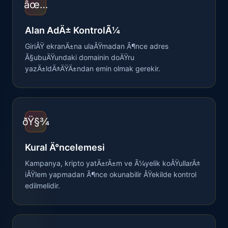
âœ…
Alan AdÄ± KontrolÃ¼
GiriÅŸ ekranÄ±na ulaÅŸmadan Ã¶nce adres
Ã§ubuÄŸundaki domainin doÄŸru
yazÄ±ldÄ±ÄŸÄ±ndan emin olmak gerekir.
ðŸ§¾
Kural Ä°ncelemesi
Kampanya, kripto yatÄ±rÄ±m ve Ã¼yelik koÅŸullarÄ±
iÅŸlem yapmadan Ã¶nce okunabilir ÅŸekilde kontrol
edilmelidir.