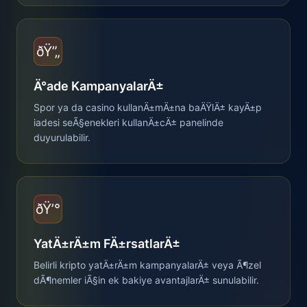
ðŸ”„
Ä°ade KampanyalarÄ±
Spor ya da casino kullanÄ±mÄ±na baÄŸlÄ± kayÄ±p
iadesi seÃ§enekleri kullanÄ±cÄ± panelinde
duyurulabilir.
ðŸ’°
YatÄ±rÄ±m FÄ±rsatlarÄ±
Belirli kripto yatÄ±rÄ±m kampanyalarÄ± veya Ã¶zel
dÃ¶nemler iÃ§in ek bakiye avantajlarÄ± sunulabilir.