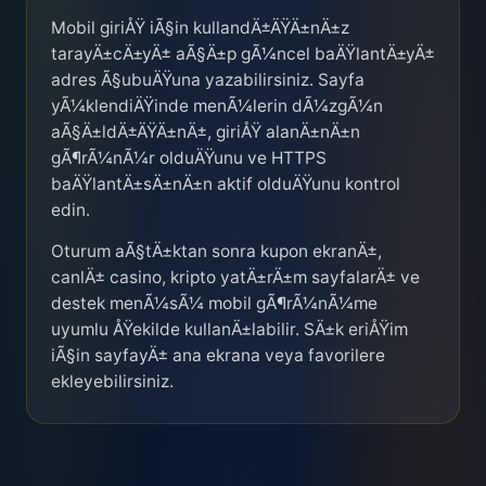
Mobil giriÅŸ iÃ§in kullandÄ±ÄŸÄ±nÄ±z
tarayÄ±cÄ±yÄ± aÃ§Ä±p gÃ¼ncel baÄŸlantÄ±yÄ±
adres Ã§ubuÄŸuna yazabilirsiniz. Sayfa
yÃ¼klendiÄŸinde menÃ¼lerin dÃ¼zgÃ¼n
aÃ§Ä±ldÄ±ÄŸÄ±nÄ±, giriÅŸ alanÄ±nÄ±n
gÃ¶rÃ¼nÃ¼r olduÄŸunu ve HTTPS
baÄŸlantÄ±sÄ±nÄ±n aktif olduÄŸunu kontrol
edin.
Oturum aÃ§tÄ±ktan sonra kupon ekranÄ±,
canlÄ± casino, kripto yatÄ±rÄ±m sayfalarÄ± ve
destek menÃ¼sÃ¼ mobil gÃ¶rÃ¼nÃ¼me
uyumlu ÅŸekilde kullanÄ±labilir. SÄ±k eriÅŸim
iÃ§in sayfayÄ± ana ekrana veya favorilere
ekleyebilirsiniz.