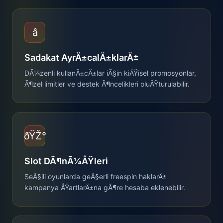
â­
Sadakat AyrÄ±calÄ±klarÄ±
DÃ¼zenli kullanÄ±cÄ±lar iÃ§in kiÅŸisel promosyonlar,
Ã¶zel limitler ve destek Ã¶ncelikleri oluÅŸturulabilir.
ðŸŽ°
Slot DÃ¶nÃ¼ÅŸleri
SeÃ§ili oyunlarda geÃ§erli freespin haklarÄ±
kampanya ÅŸartlarÄ±na gÃ¶re hesaba eklenebilir.