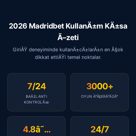
2026 Madridbet KullanÄ±m KÄ±sa
Ã–zeti
GiriÅŸ deneyiminde kullanÄ±cÄ±larÄ±n en Ã§ok
dikkat ettiÄŸi temel noktalar.
7/24
3000+
BAÄžLANTI
OYUN Ä°Ã‡ERÄ°ÄžÄ°
KONTROLÃœ
4.8â˜…
24/7