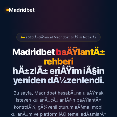
Madridbet
â—
2026 Â· GÃ¼ncel Madridbet EriÅŸim NotlarÄ±
Madridbet
baÄŸlantÄ±
rehberi
hÄ±zlÄ± eriÅŸim iÃ§in
yeniden dÃ¼zenlendi.
Bu sayfa, Madridbet hesabÄ±na ulaÅŸmak
isteyen kullanÄ±cÄ±lar iÃ§in baÄŸlantÄ±
kontrolÃ¼, gÃ¼venli oturum aÃ§ma, mobil
kullanÄ±m ve platform iÃ§i temel adÄ±mlarÄ±