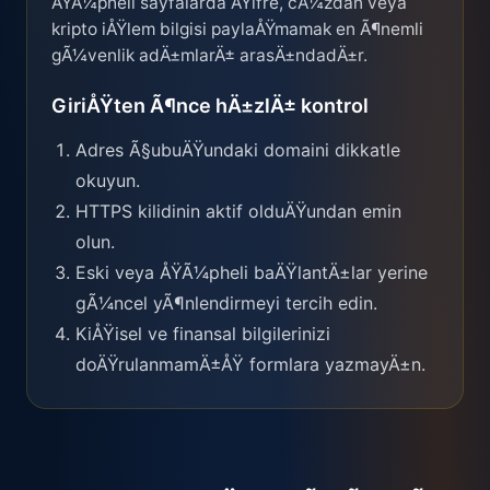
ÅŸÃ¼pheli sayfalarda ÅŸifre, cÃ¼zdan veya
kripto iÅŸlem bilgisi paylaÅŸmamak en Ã¶nemli
gÃ¼venlik adÄ±mlarÄ± arasÄ±ndadÄ±r.
GiriÅŸten Ã¶nce hÄ±zlÄ± kontrol
Adres Ã§ubuÄŸundaki domaini dikkatle
okuyun.
HTTPS kilidinin aktif olduÄŸundan emin
olun.
Eski veya ÅŸÃ¼pheli baÄŸlantÄ±lar yerine
gÃ¼ncel yÃ¶nlendirmeyi tercih edin.
KiÅŸisel ve finansal bilgilerinizi
doÄŸrulanmamÄ±ÅŸ formlara yazmayÄ±n.