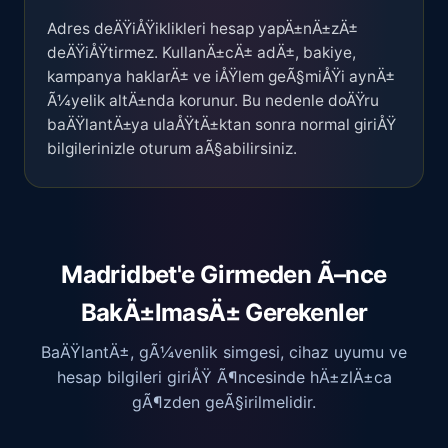
Adres deÄŸiÅŸiklikleri hesap yapÄ±nÄ±zÄ±
deÄŸiÅŸtirmez. KullanÄ±cÄ± adÄ±, bakiye,
kampanya haklarÄ± ve iÅŸlem geÃ§miÅŸi aynÄ±
Ã¼yelik altÄ±nda korunur. Bu nedenle doÄŸru
baÄŸlantÄ±ya ulaÅŸtÄ±ktan sonra normal giriÅŸ
bilgilerinizle oturum aÃ§abilirsiniz.
Madridbet'e Girmeden Ã–nce
BakÄ±lmasÄ± Gerekenler
BaÄŸlantÄ±, gÃ¼venlik simgesi, cihaz uyumu ve
hesap bilgileri giriÅŸ Ã¶ncesinde hÄ±zlÄ±ca
gÃ¶zden geÃ§irilmelidir.