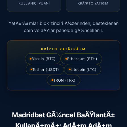
KULLANICI PUANI
KRÄ°PTO YATIRIM
YatÄ±rÄ±mlar blok zinciri Ã¼zerinden; desteklenen
coin ve aÄŸlar panelde gÃ¼ncellenir.
KRIPTO YATÄ±RÄ±M
Bitcoin (BTC)
Ethereum (ETH)
Tether (USDT)
Litecoin (LTC)
TRON (TRX)
Madridbet GÃ¼ncel BaÄŸlantÄ±
KullanÄ±mÄ±: AdÄ±m AdÄ±m