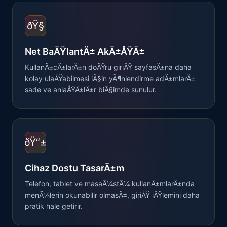
ðŸ§­
Net BaÄŸlantÄ± AkÄ±ÅŸÄ±
KullanÄ±cÄ±larÄ±n doÄŸru giriÅŸ sayfasÄ±na daha
kolay ulaÅŸabilmesi iÃ§in yÃ¶nlendirme adÄ±mlarÄ±
sade ve anlaÅŸÄ±lÄ±r biÃ§imde sunulur.
ðŸ“±
Cihaz Dostu TasarÄ±m
Telefon, tablet ve masaÃ¼stÃ¼ kullanÄ±mlarÄ±nda
menÃ¼lerin okunabilir olmasÄ±, giriÅŸ iÅŸlemini daha
pratik hale getirir.